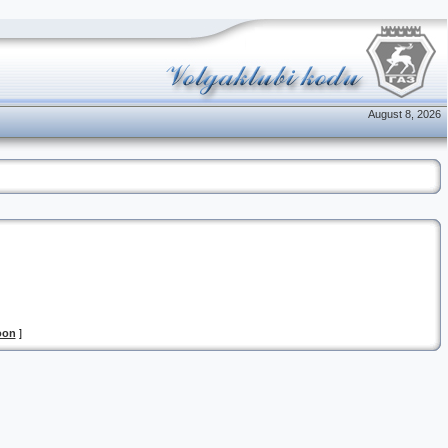
August 8, 2026
oon
]