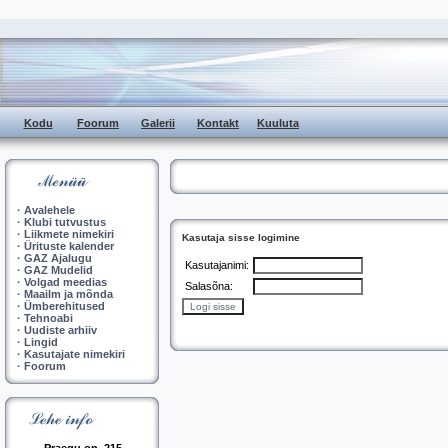
Kodu
Foorum
Galerii
Kontakt
Kuuluta
·
Avalehele
·
Klubi tutvustus
·
Liikmete nimekiri
Kasutaja sisse logimine
·
Ürituste kalender
·
GAZ Ajalugu
Kasutajanimi:
·
GAZ Mudelid
·
Volgad meedias
Salasõna:
·
Maailm ja mõnda
·
Ümberehitused
·
Tehnoabi
·
Uudiste arhiiv
·
Lingid
·
Kasutajate nimekiri
·
Foorum