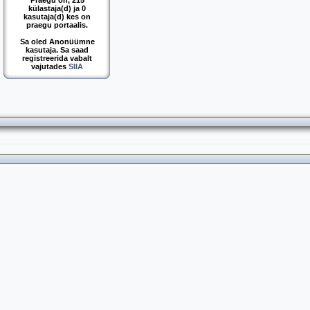
Praegu on, 215
külastaja(d) ja 0
kasutaja(d) kes on
praegu portaalis.
Sa oled Anonüümne
kasutaja. Sa saad
registreerida vabalt
vajutades
SIIA