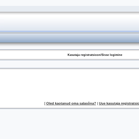
Kasutaja registratsioon/Sisse logimine
[
Oled kaotanud oma salasõna?
|
Uue kasutaja registratsi