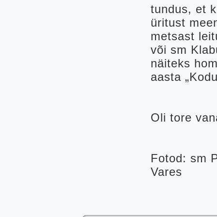
tundus, et k
üritust me
metsast lei
või sm Klab
näiteks hom
aasta „Kodu
Oli tore van
Fotod: sm 
Vares