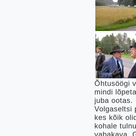
Õhtusöögi v
mindi lõpet
juba ootas.
Volgaseltsi 
kes kõik ol
kohale tuln
vabakava. G