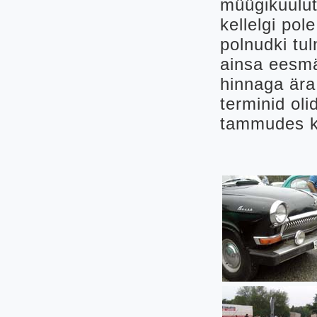
müügikuulut
kellelgi po
polnudki tu
ainsa eesmär
hinnaga ära
terminid oli
tammudes ko