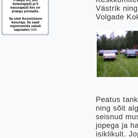
Praegu on, 263
külastaja(d) ja 0
Västrik nin
kasutaja(d) kes on
praegu portaalis.
Volgade Kok
Sa oled Anonüümne
kasutaja. Sa saad
registreerida vabalt
vajutades
SIIA
Peatus tankl
ning sõit al
seisnud mus
jopega ja h
isiklikult. 