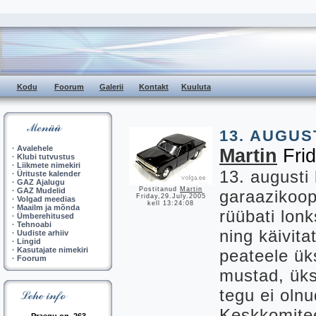
Kodu
Foorum
Galerii
Kontakt
Kuuluta
13. AUGU
·
Avalehele
Martin
Frid
·
Klubi tutvustus
·
Liikmete nimekiri
13. augusti
·
Ürituste kalender
·
GAZ Ajalugu
Postitanud
Martin
·
GAZ Mudelid
garaazikoope
Friday,29.July.2005
·
Volgad meedias
kell 13:24:08
·
Maailm ja mõnda
rüübati lonk
·
Ümberehitused
·
Tehnoabi
ning käivita
·
Uudiste arhiiv
·
Lingid
·
Kasutajate nimekiri
peateele üks
·
Foorum
mustad, üks
tegu ei olnu
Keskkomitee