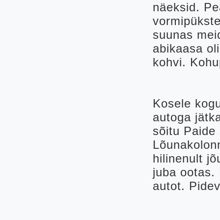
näeksid. Pe
vormipükste
suunas meid
abikaasa oli
kohvi. Kohu
Kosele kog
autoga jätk
sõitu Paide
Lõunakolonn
hilinenult 
juba ootas.
autot. Pide