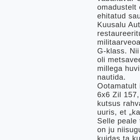
omadustelt 
ehitatud sa
Kuusalu Aut
restaureeri
militaarveo
G-klass. Ni
oli metsave
millega huvi
nautida.
Ootamatult 
6x6 Zil 157
kutsus rahva
uuris, et „
Selle peale 
on ju niisug
kuidas ta k