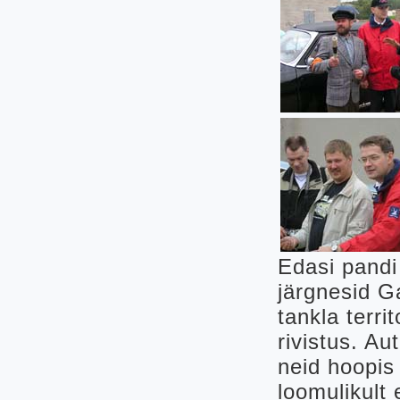
Edasi pandi
järgnesid G
tankla terr
rivistus. Au
neid hoopis
loomulikult