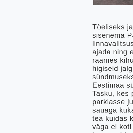
Tõeliseks j
sisenema Pa
linnavalits
ajada ning e
raames kihut
higiseid ja
sündmuseks
Eestimaa s
Tasku, kes 
parklasse ju
sauaga kuka
tea kuidas k
väga ei koti