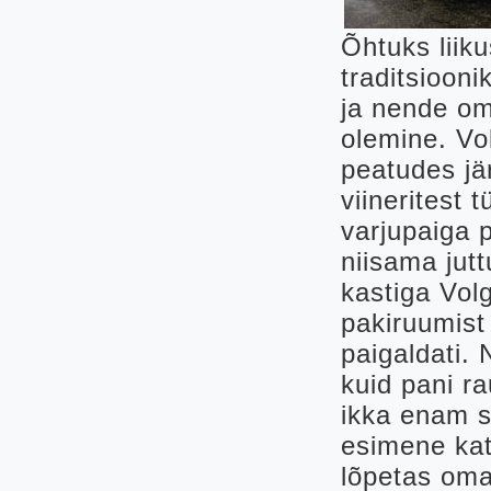
Õhtuks liik
traditsioon
ja nende oma
olemine. Vol
peatudes jä
viineritest 
varjupaiga p
niisama jut
kastiga Vol
pakiruumist 
paigaldati. 
kuid pani r
ikka enam s
esimene kat
lõpetas oma 