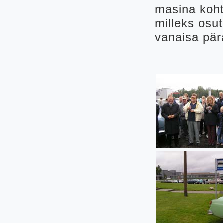
masina koht
milleks osu
vanaisa pär