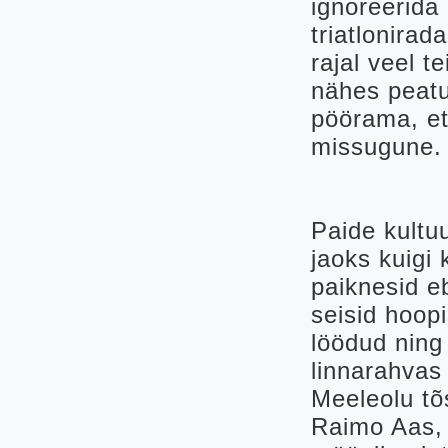
ignoreerida
triatlonirad
rajal veel 
nähes peatus
pöörama, et
missugune. J
Paide kultu
jaoks kuigi 
paiknesid e
seisid hoopi
löödud ning
linnarahvas 
Meeleolu tõs
Raimo Aas, 