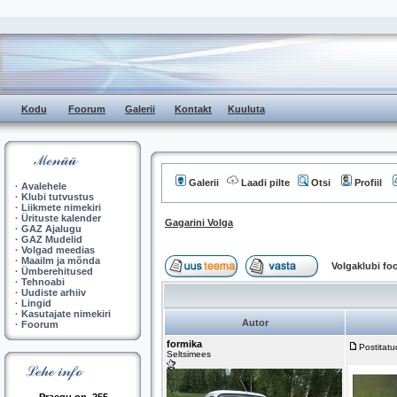
Kodu
Foorum
Galerii
Kontakt
Kuuluta
Galerii
Laadi pilte
Otsi
Profiil
·
Avalehele
·
Klubi tutvustus
·
Liikmete nimekiri
·
Ürituste kalender
Gagarini Volga
·
GAZ Ajalugu
·
GAZ Mudelid
·
Volgad meedias
·
Maailm ja mõnda
Volgaklubi f
·
Ümberehitused
·
Tehnoabi
·
Uudiste arhiiv
·
Lingid
·
Kasutajate nimekiri
Autor
·
Foorum
formika
Postitat
Seltsimees