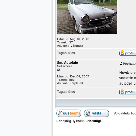
Liitunud: Aug 10, 2016
Teateid: 37
Asukoht: Võrumaa
Tagasi üles
Sm. Autojuht
Postitat
Seltsimees
Huvitv ole
Liitunud: Dec 09, 2007
vaatasin 
Teateid: 553
Asukoht: Rapla mk.
autodel ju
Tagasi üles
Volgaklubi f
Lehekülg
1
, kokku lehekülgi
1