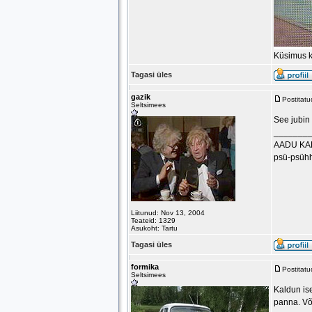
Küsimus ka
Tagasi üles
gazik
Postitat
Seltsimees
See jubin
_______
AADU KA
psü-psühh
Liitunud: Nov 13, 2004
Teateid: 1329
Asukoht: Tartu
Tagasi üles
formika
Postitat
Seltsimees
Kaldun ise
panna. Või