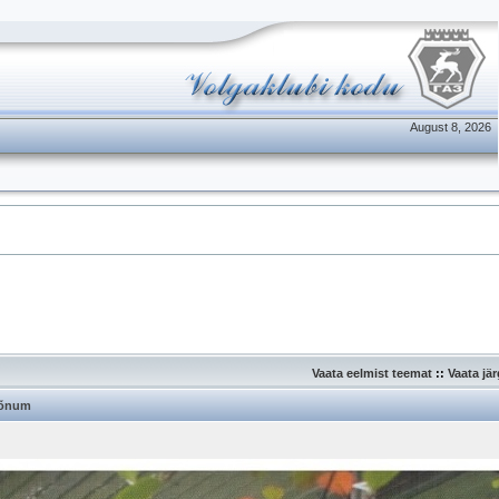
August 8, 2026
Vaata eelmist teemat
::
Vaata jä
õnum