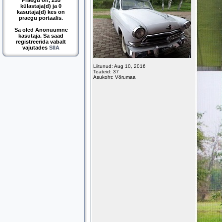
Praegu on, 255
külastaja(d) ja 0
kasutaja(d) kes on
praegu portaalis.
Sa oled Anonüümne
kasutaja. Sa saad
registreerida vabalt
vajutades
SIIA
Liitunud: Aug 10, 2016
Teateid: 37
Asukoht: Võrumaa