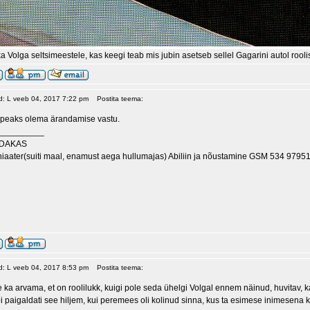
 Volga seltsimeestele, kas keegi teab mis jubin asetseb sellel Gagarini autol rool
ud: L veeb 04, 2017 7:22 pm
Postita teema:
 peaks olema ärandamise vastu.
__________
DAKAS
iaater(suiti maal, enamust aega hullumajas) Abiliin ja nõustamine GSM 534 9795
ud: L veeb 04, 2017 8:53 pm
Postita teema:
 ka arvama, et on roolilukk, kuigi pole seda ühelgi Volgal ennem näinud, huvitav, ka
 paigaldati see hiljem, kui peremees oli kolinud sinna, kus ta esimese inimesena k