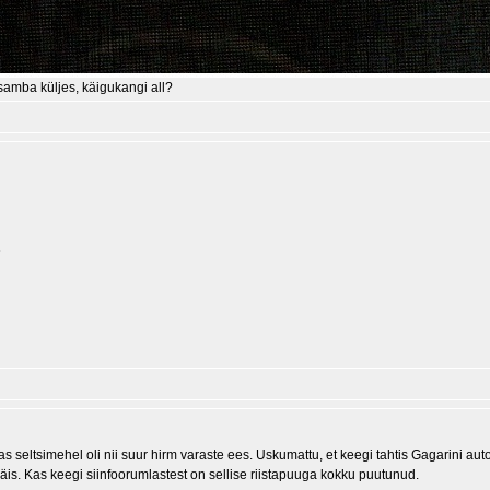
isamba küljes, käigukangi all?
1
s seltsimehel oli nii suur hirm varaste ees. Uskumattu, et keegi tahtis Gagarini auto
äis. Kas keegi siinfoorumlastest on sellise riistapuuga kokku puutunud.