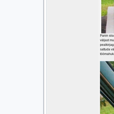
Panin siia
väljast mu
pealkirjag
sattuda vä
töömahukas