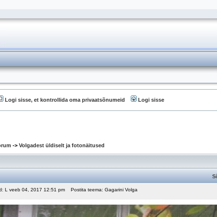
Logi sisse, et kontrollida oma privaatsõnumeid
Logi sisse
oorum
->
Volgadest üldiselt ja fotonäitused
S
ud: L veeb 04, 2017 12:51 pm
Postita teema: Gagarini Volga