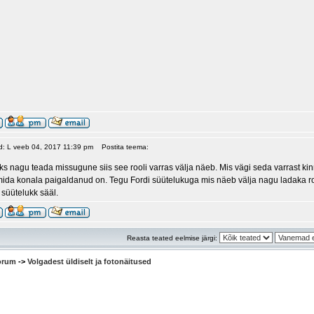
ud: L veeb 04, 2017 11:39 pm
Postita teema:
ks nagu teada missugune siis see rooli varras välja näeb. Mis vägi seda varrast kin
mida konala paigaldanud on. Tegu Fordi süütelukuga mis näeb välja nagu ladaka r
 süütelukk sääl.
Reasta teated eelmise järgi:
oorum
->
Volgadest üldiselt ja fotonäitused