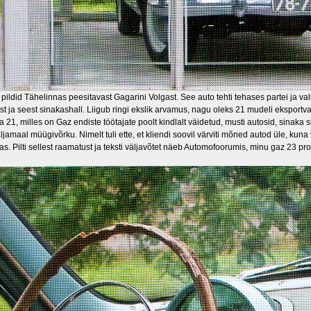
 pildid Tähelinnas peesitavast Gagarini Volgast. See auto tehti tehases partei ja val
st ja seest sinakashall. Liigub ringi ekslik arvamus, nagu oleks 21 mudeli eksportv
a 21, milles on Gaz endiste töötajate poolt kindlalt väidetud, musti autosid, sinaka 
ljamaal müügivõrku. Nimelt tuli ette, et kliendi soovil värviti mõned autod üle, kuna
. Pilti sellest raamatust ja teksti väljavõtet näeb Automofoorumis, minu gaz 23 pro