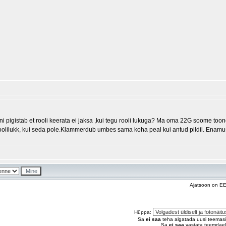
ni pigistab et rooli keerata ei jaksa ,kui tegu rooli lukuga? Ma oma 22G soome toon
oolilukk, kui seda pole.Klammerdub umbes sama koha peal kui antud pildil. Enamu
Ajatsoon on EE
Hüppa:
Sa
ei saa
teha algatada uusi teemasi
Sa
ei saa
vastata teemdaele