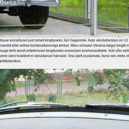
itsuse korraldusel just nimelt kingituseks Jüri Gagarinile. Auto värvilahendus on 13 
ariandid kõik sellise kombinatsiooniga tehtud. Minu viimasel Ukraina käigul kingiti 
sisuga tehti ainult eritellimusel kingituseks enamuses kosmonautidele. Küll võis sell
 vene värvi kvaliteet ei rahuldanud härrasid. Sisu jäeti puutumata, kuna see oleks ol
jektipäevikus.