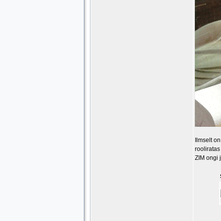
Ilmselt o
roolirata
ZIM ongi 