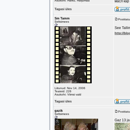
Asukoht: Harku, Harjumaa
масл кар
Tagasi üles
Sm Tamm
Postitat
Seltsimees
See Talli
http://bl
Liitunud: Nov 14, 2006
Teateid: 226
Asukoht: Viimsi vald
Tagasi üles
gazik
Postitat
Seltsimees
Gaz 13 ja