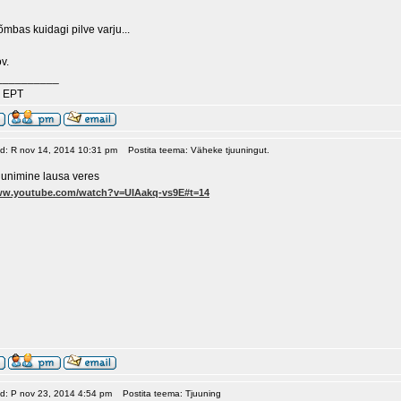
õmbas kuidagi pilve varju...
v.
__________
 EPT
ud: R nov 14, 2014 10:31 pm
Postita teema: Väheke tjuuningut.
unimine lausa veres
www.youtube.com/watch?v=UIAakq-vs9E#t=14
ud: P nov 23, 2014 4:54 pm
Postita teema: Tjuuning