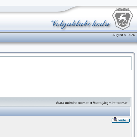
August 8, 2026
Vaata eelmist teemat
::
Vaata järgmist teemat