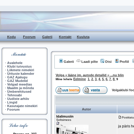
Kodu
Foorum
Galerii
Kontakt
Kuuluta
Galerii
Laadi pilte
Otsi
Profiil
·
Avalehele
·
Klubi tutvustus
·
Liikmete nimekiri
·
Ürituste kalender
Volga + lääne jm. autode detailid = ...nu blin
·
GAZ Ajalugu
Eelmine
1
2
3
4
5
6
7
8
Mine lehele
,
,
,
,
,
,
,
,
9
·
GAZ Mudelid
·
Volgad meedias
·
Maailm ja mõnda
Volgaklubi f
·
Ümberehitused
·
Tehnoabi
·
Uudiste arhiiv
·
Lingid
·
Kasutajate nimekiri
Autor
·
Foorum
Idalimusiin
Postitat
Seltsimees
ja päris 