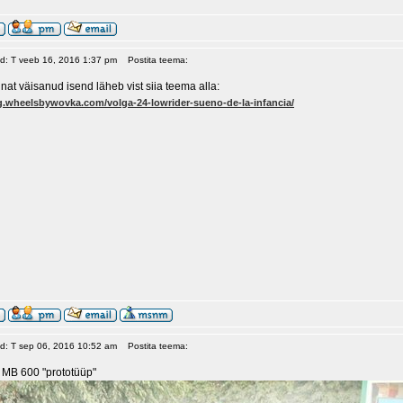
ud: T veeb 16, 2016 1:37 pm
Postita teema:
nnat väisanud isend läheb vist siia teema alla:
og.wheelsbywovka.com/volga-24-lowrider-sueno-de-la-infancia/
ud: T sep 06, 2016 10:52 am
Postita teema:
 MB 600 "prototüüp"