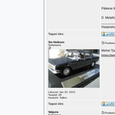
Päikese t
D. Metallo
_______
Haapsalu
Tagasi üles
Sm Heikson
Postitat
Seltsimees
Mehel Tju
https://
Liitunud: Jan 25, 2010
Teateid: 49
Asukoht: Tallinn
Tagasi üles
Valguta
Postitat
Seltsimees