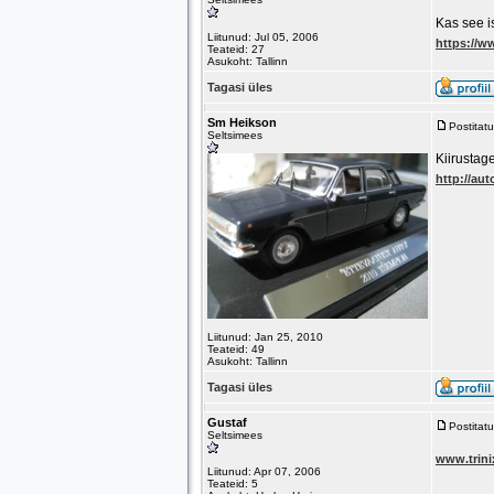
Kas see i
Liitunud: Jul 05, 2006
https://w
Teateid: 27
Asukoht: Tallinn
Tagasi üles
Sm Heikson
Postitat
Seltsimees
Kiirustag
http://aut
Liitunud: Jan 25, 2010
Teateid: 49
Asukoht: Tallinn
Tagasi üles
Gustaf
Postitat
Seltsimees
www.trini
Liitunud: Apr 07, 2006
Teateid: 5