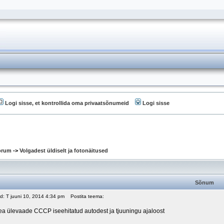
Logi sisse, et kontrollida oma privaatsõnumeid
Logi sisse
oorum
->
Volgadest üldiselt ja fotonäitused
Sõnum
ud: T juuni 10, 2014 4:34 pm
Postita teema:
hea ülevaade CCCP iseehitatud autodest ja tjuuningu ajaloost