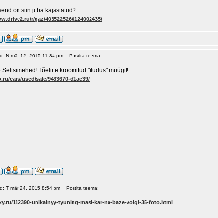
send on siin juba kajastatud?
ww.drive2.ru/r/gaz/4035225266124002435/
ud: N mär 12, 2015 11:34 pm
Postita teema:
e Seltsimehed! Tõeline kroomitud "iludus" müügil!
o.ru/cars/used/sale/9463670-d1ae39/
ud: T mär 24, 2015 8:54 pm
Postita teema:
xy.ru/112390-unikalnyy-tyuning-masl-kar-na-baze-volgi-35-foto.html