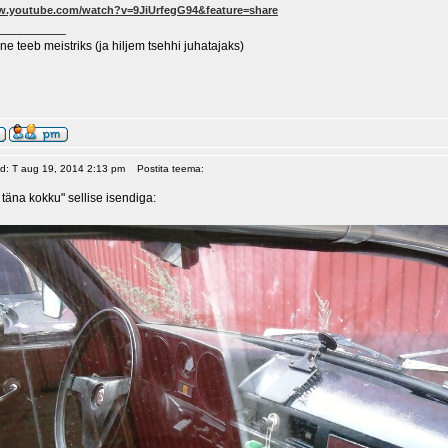
ww.youtube.com/watch?v=9JiUrfegG94&feature=share
__________
ne teeb meistriks (ja hiljem tsehhi juhatajaks)
ud: T aug 19, 2014 2:13 pm
Postita teema:
 täna kokku" sellise isendiga: