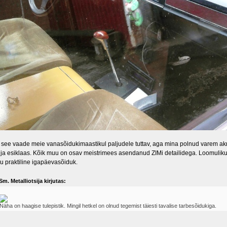
n see vaade meie vanasõidukimaastikul paljudele tuttav, aga mina polnud varem akna
s ja esiklaas. Kõik muu on osav meistrimees asendanud ZIMi detailidega. Loomuliku
ju praktiline igapäevasõiduk.
Sm. Metalliotsija kirjutas:
Näha on haagise tulepistik. Mingil hetkel on olnud tegemist täiesti tavalise tarbesõidukiga.