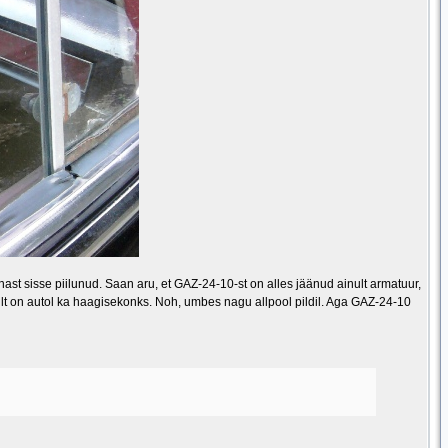
st sisse piilunud. Saan aru, et GAZ-24-10-st on alles jäänud ainult armatuur,
lt on autol ka haagisekonks. Noh, umbes nagu allpool pildil. Aga GAZ-24-10