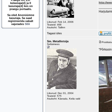
Praegu on, 237
http://w
külastaja(d) ja 0
kasutaja(d) kes on
_______
praegu portaalis.
Harjutami
Sa oled Anonüümne
kasutaja. Sa saad
registreerida vabalt
Liitunud: Feb 14, 2006
vajutades
SIIA
Teateid: 468
Asukoht: Tallinn
Tagasi üles
Sm. Metalliotsija
Postitat
Seltsimees
"Põrkasin
Liitunud: Dec 01, 2004
Teateid: 575
Asukoht: Käesalu, Keila vald