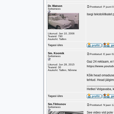
Dr. Watson
Postitatud: P juuni
Seltsimees
Isegi tekstoliitkate
Liitunud: Jan 10, 2006
Teateid: 790
Asukoht: Tallinn
Tagasi üles
Sm. Koomik
Postitatud: E jaan 
Seltsimees
Gaz 24 reklaam, ei t
Liitunud: Jun 28, 2015
https://www.youtu
Teateid: 30
Asukoht: Tallinn, Nõmme
Kõik head omadused
tehtud. Head jälgimi
_______________
Hetkel Volgavaba, 
Tagasi üles
Sm.Tihhonov
Postitatud: N jaan 
Seltsimees
See video vist pole 