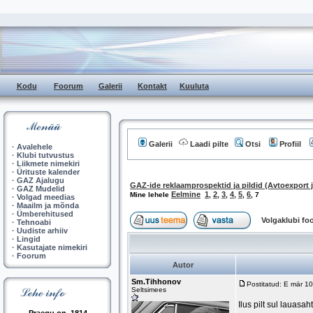
Kodu
Foorum
Galerii
Kontakt
Kuuluta
Galerii
Laadi pilte
Otsi
Profiil
·
Avalehele
·
Klubi tutvustus
·
Liikmete nimekiri
·
Ürituste kalender
·
GAZ Ajalugu
GAZ-ide reklaamprospektid ja pildid (Avtoexport j
·
GAZ Mudelid
Eelmine
1
2
3
4
5
6
Mine lehele
,
,
,
,
,
,
7
·
Volgad meedias
·
Maailm ja mõnda
·
Ümberehitused
Volgaklubi f
·
Tehnoabi
·
Uudiste arhiiv
·
Lingid
·
Kasutajate nimekiri
·
Foorum
Autor
Sm.Tihhonov
Postitatud: E mär 1
Seltsimees
Ilus pilt sul lauasa