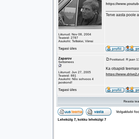
https://www.youtu
_______________
Terve aasta poole 
Liitunud: Nov 08, 2004
Teateid: 2787
Asukoht: Telliskivi, Viimsi
Tagasi üles
Zaparov
Postitatud: R jaan 
Seltsimees
Ka otsapidi teemass
Liitunud: Jun 27, 2005
https://www.drive2.
Teateid: 881
Asukoht: Nõo sohvoos 4
jaoskond!
Tagasi üles
Reasta tea
Volgaklubi f
Lehekülg
7
, kokku lehekülgi
7