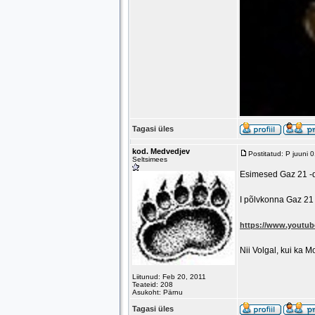
Tagasi üles
kod. Medvedjev
Postitatud: P juuni 
Seltsimees
Esimesed Gaz 21 -d
I põlvkonna Gaz 21
https://www.youtu
Nii Volgal, kui ka 
Liitunud: Feb 20, 2011
Teateid: 208
Asukoht: Pärnu
Tagasi üles