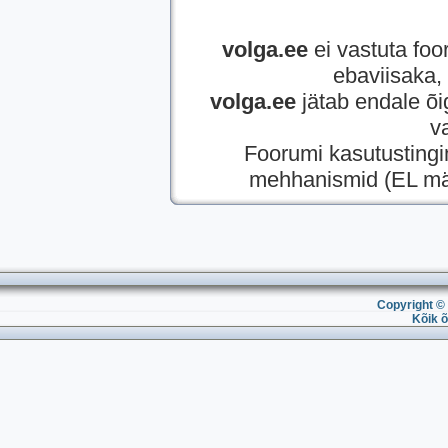
volga.ee
ei vastuta foor
ebaviisaka, 
volga.ee
jätab endale õi
v
Foorumi kasutusting
mehhanismid (EL mää
Copyright © 
Kõik õ