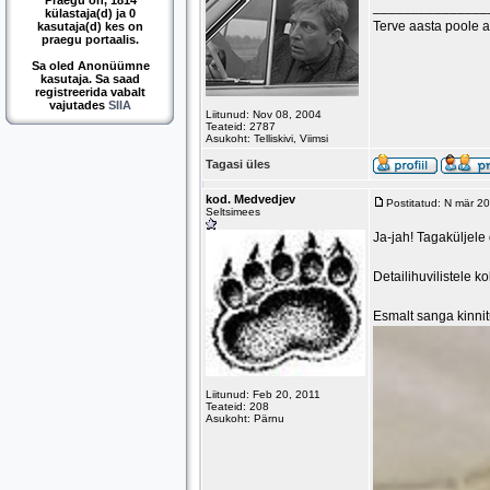
Praegu on, 1814
_______________
külastaja(d) ja 0
Terve aasta poole 
kasutaja(d) kes on
praegu portaalis.
Sa oled Anonüümne
kasutaja. Sa saad
registreerida vabalt
vajutades
SIIA
Liitunud: Nov 08, 2004
Teateid: 2787
Asukoht: Telliskivi, Viimsi
Tagasi üles
kod. Medvedjev
Postitatud: N mär 2
Seltsimees
Ja-jah! Tagaküljele 
Detailihuvilistele 
Esmalt sanga kinnitu
Liitunud: Feb 20, 2011
Teateid: 208
Asukoht: Pärnu