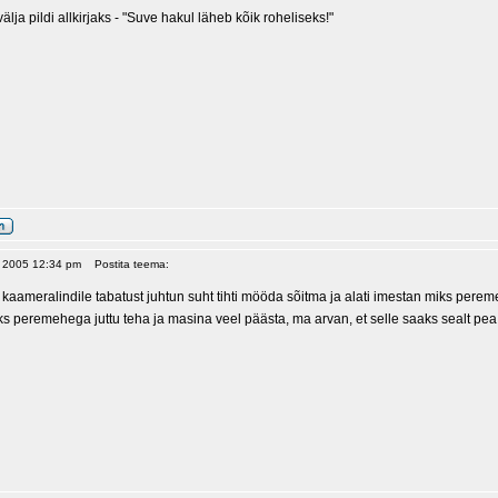
lja pildi allkirjaks - "Suve hakul läheb kõik roheliseks!"
5, 2005 12:34 pm
Postita teema:
kaameralindile tabatust juhtun suht tihti mööda sõitma ja alati imestan miks perem
ks peremehega juttu teha ja masina veel päästa, ma arvan, et selle saaks sealt pea 