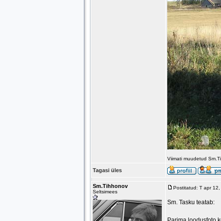
Viimati muudetud Sm.T
Tagasi üles
Sm.Tihhonov
Postitatud: T apr 12
Seltsimees
Sm. Tasku teatab:
Parima loodusfoto k