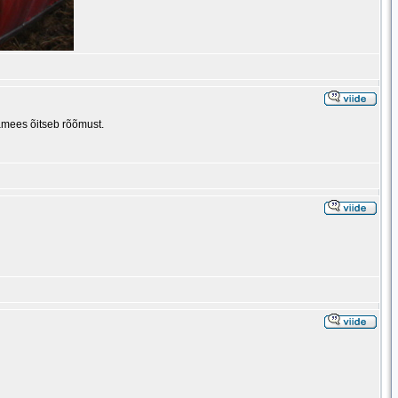
gamees õitseb rõõmust.