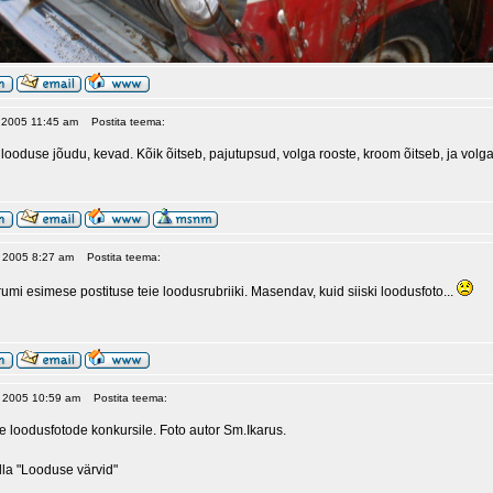
, 2005 11:45 am
Postita teema:
 looduse jõudu, kevad. Kõik õitseb, pajutupsud, volga rooste, kroom õitseb, ja vol
, 2005 8:27 am
Postita teema:
mi esimese postituse teie loodusrubriiki. Masendav, kuid siiski loodusfoto...
5, 2005 10:59 am
Postita teema:
e loodusfotode konkursile. Foto autor Sm.Ikarus.
olla "Looduse värvid"