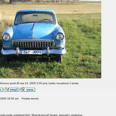
ihhonov poolt (R mai 13, 2005 2:05 pm), kokku muudetud 1 korda
, 2005 10:50 am
Postita teema:
onkursile esitatud töö: "Pajutupsud" Autor: Harald Lepikson