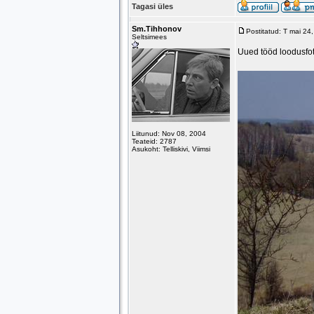
Tagasi üles
Sm.Tihhonov
Postitatud: T mai 24
Seltsimees
Uued tööd loodusfot
Liitunud: Nov 08, 2004
Teateid: 2787
Asukoht: Telliskivi, Viimsi