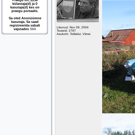
Praegu on, 2238
külastaja(d) ja 0
kasutaja(d) kes on
praegu portaalis.
Sa oled Anonüümne
kasutaja. Sa saad
registreerida vabalt
Liitunud: Nov 08, 2004
vajutades
SIIA
Teateid: 2787
Asukoht: Telliskivi, Viimsi