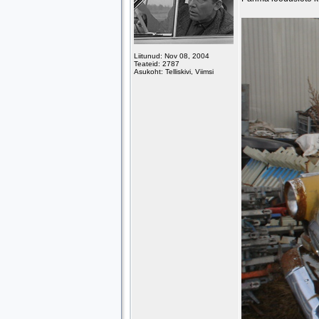
Liitunud: Nov 08, 2004
Teateid: 2787
Asukoht: Telliskivi, Viimsi