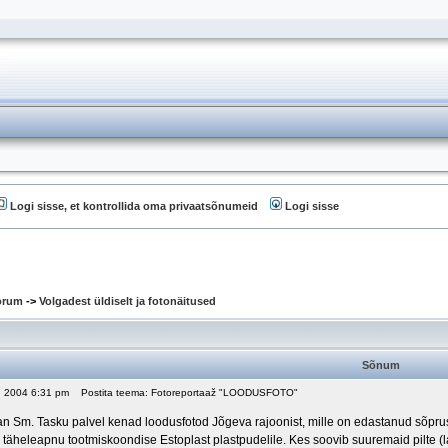
Logi sisse, et kontrollida oma privaatsõnumeid
Logi sisse
oorum
->
Volgadest üldiselt ja fotonäitused
Sõnum
2, 2004 6:31 pm
Postita teema: Fotoreportaaž "LOODUSFOTO"
 Sm. Tasku palvel kenad loodusfotod Jõgeva rajoonist, mille on edastanud sõpru
 täheleapnu tootmiskoondise Estoplast plastpudelile. Kes soovib suuremaid pilte (la