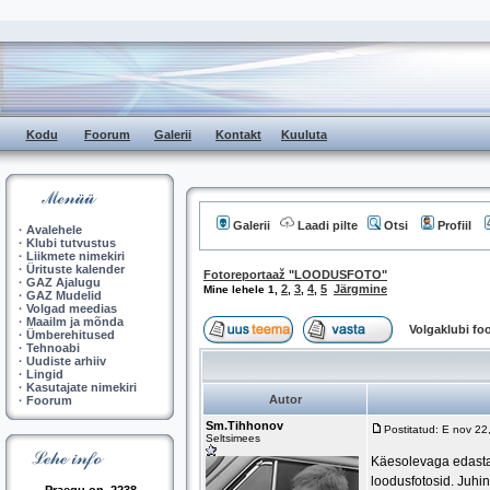
Kodu
Foorum
Galerii
Kontakt
Kuuluta
Galerii
Laadi pilte
Otsi
Profiil
·
Avalehele
·
Klubi tutvustus
·
Liikmete nimekiri
·
Ürituste kalender
Fotoreportaaž "LOODUSFOTO"
·
GAZ Ajalugu
2
3
4
5
Järgmine
Mine lehele
1
,
,
,
,
·
GAZ Mudelid
·
Volgad meedias
·
Maailm ja mõnda
Volgaklubi f
·
Ümberehitused
·
Tehnoabi
·
Uudiste arhiiv
·
Lingid
·
Kasutajate nimekiri
Autor
·
Foorum
Sm.Tihhonov
Postitatud: E nov 2
Seltsimees
Käesolevaga edastan
loodusfotosid. Juhin