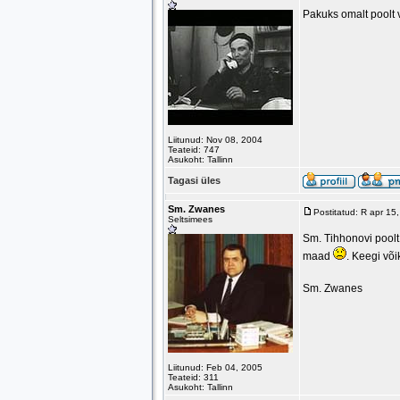
Pakuks omalt poolt vä
Liitunud: Nov 08, 2004
Teateid: 747
Asukoht: Tallinn
Tagasi üles
Sm. Zwanes
Postitatud: R apr 1
Seltsimees
Sm. Tihhonovi poolt 
maad
. Keegi või
Sm. Zwanes
Liitunud: Feb 04, 2005
Teateid: 311
Asukoht: Tallinn