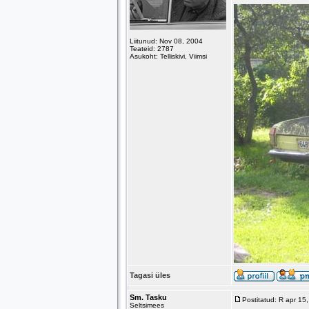
Liitunud: Nov 08, 2004
Teateid: 2787
Asukoht: Telliskivi, Viimsi
Tagasi üles
Sm. Tasku
Postitatud: R apr 1
Seltsimees