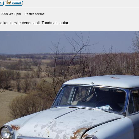
, 2005 3:53 pm
Postita teema:
o konkursile Venemaalt. Tundmatu autor.