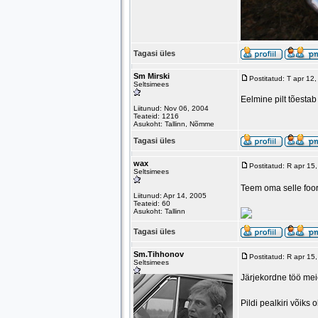
Tagasi üles
Sm Mirski
Postitatud: T apr 12
Seltsimees
Eelmine pilt tõestab
Liitunud: Nov 06, 2004
Teateid: 1216
Asukoht: Tallinn, Nõmme
Tagasi üles
wax
Postitatud: R apr 15
Seltsimees
Teem oma selle fooru
Liitunud: Apr 14, 2005
Teateid: 60
Asukoht: Tallinn
Tagasi üles
Sm.Tihhonov
Postitatud: R apr 1
Seltsimees
Järjekordne töö mei
Pildi pealkiri võiks 