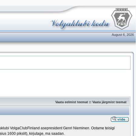
August 6, 2026
Vaata eelmist teemat
::
Vaata järgmist teemat
sklubi VolgaClubFinland asepresident Genri Nieminen. Ootame teisigi
ius 1600 pikslit), kirjutage, ma saadan.