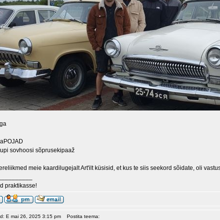
ega
jaPOJAD
upi sovhoosi sõprusekipaaž
ereliikmed meie kaardilugejalt Art'ilt küsisid, et kus te siis seekord sõidate, oli vastu
__________
 praktikasse!
ud: E mai 26, 2025 3:15 pm
Postita teema: