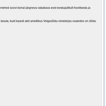
simehed soovi korral järgneva vabakava eest eeskujulikult hoolitseda ja
 tasuta, kuid kaardi abil ametlikus Volgasõidu nimekirjas osaledes on sõidu