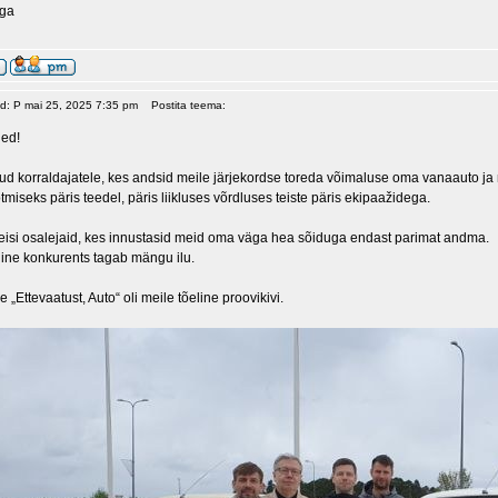
ega
ud: P mai 25, 2025 7:35 pm
Postita teema:
hed!
nud korraldajatele, kes andsid meile järjekordse toreda võimaluse oma vanaauto 
miseks päris teedel, päris liikluses võrdluses teiste päris ekipaažidega.
isi osalejaid, kes innustasid meid oma väga hea sõiduga endast parimat andma.
eline konkurents tagab mängu ilu.
„Ettevaatust, Auto“ oli meile tõeline proovikivi.