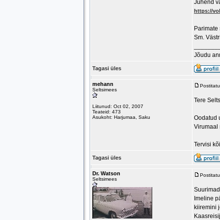
Juhend va
https://v
Parimate
Sm. Västr
_______
Jõudu an
Tagasi üles
mehann
Postitat
Seltsimees
Tere Selt
Liitunud: Oct 02, 2007
Teateid: 473
Asukoht: Harjumaa, Saku
Oodatud u
Virumaal 
Tervisi kõi
Tagasi üles
Dr. Watson
Postitat
Seltsimees
Suurimad 
Imeline p
kiiremini
Kaasreisi