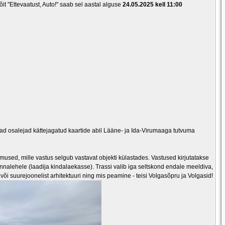
õit "Ettevaatust, Auto!" saab sel aastal alguse
24.05.2025 kell 11:00
ad osalejad kättejagatud kaartide abil Lääne- ja Ida-Virumaaga tutvuma
mused, mille vastus selgub vastavat objekti külastades. Vastused kirjutatakse
onnalehele (laadija kindalaekasse). Trassi valib iga seltskond endale meeldiva,
 või suurejoonelist arhitektuuri ning mis peamine - teisi Volgasõpru ja Volgasid!