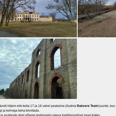
undi hiljem ehk kella 17 ja 18 vahel peaksime jõudma
Rakvere Teatri
juurde, kus
gi ja kohviga keha kinnitada.
ja arutelude järel võtame teatrisaalis päeva traditsioonilisel moel kokku.