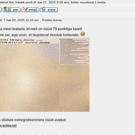
udetud Sm. Västrik poolt (K mai 21, 2025 9:58 am), kokku muudetud 1 korda
ud: T mai 20, 2025 11:10 am
Postita teema:
a meel teatada, et meil on nüüd 79 punktiga kaart!
e sai, aga usun, et laupäeval muutub loetavaks.
 sõidule eelregistreerimine nüüd avatud:
p.volga.ee/