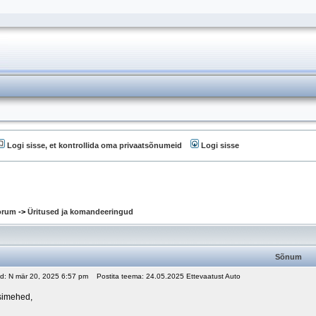
Logi sisse, et kontrollida oma privaatsõnumeid
Logi sisse
oorum
->
Üritused ja komandeeringud
Sõnum
ud: N mär 20, 2025 6:57 pm
Postita teema: 24.05.2025 Ettevaatust Auto
tsimehed,