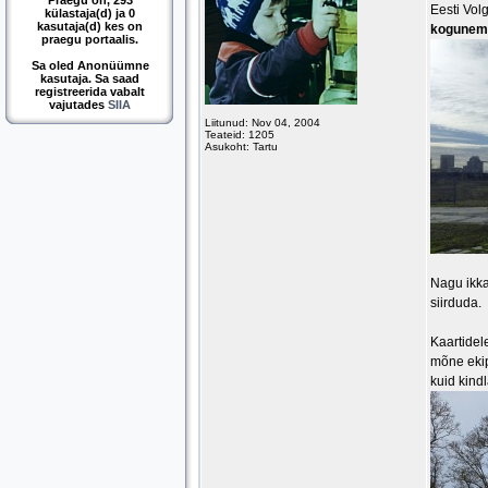
Praegu on, 293
Eesti Volg
külastaja(d) ja 0
kasutaja(d) kes on
kogunemi
praegu portaalis.
Sa oled Anonüümne
kasutaja. Sa saad
registreerida vabalt
vajutades
SIIA
Liitunud: Nov 04, 2004
Teateid: 1205
Asukoht: Tartu
Nagu ikka
siirduda.
Kaartidel
mõne ekip
kuid kindl