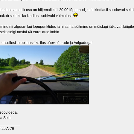
 ürituse ametlik osa on hiljemalt kell 20:00 lõppenud, kuid kindlasti suudavad selt
akub selleks ka kindlasti sobivaid võimalusi.
ine nii alguse- kui lõpupunktides ja niisama sõitmine on mõistagi jätkuvalt kõigile
ks selgi aastal 40 eurot auto kohta.
et sellest tuleb taas üks ilus päev sõprade ja Volgadega!
 soovidega,
ga Selts
__________
nab A-76