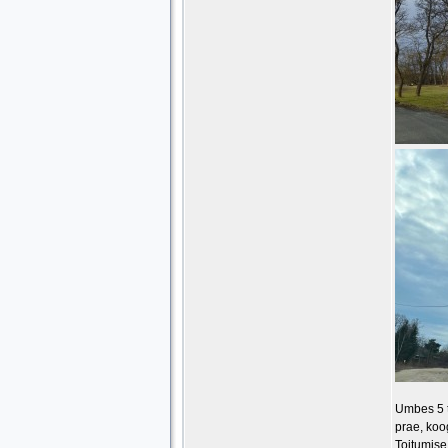
Umbes 5 t
prae, koo
Toitumise 