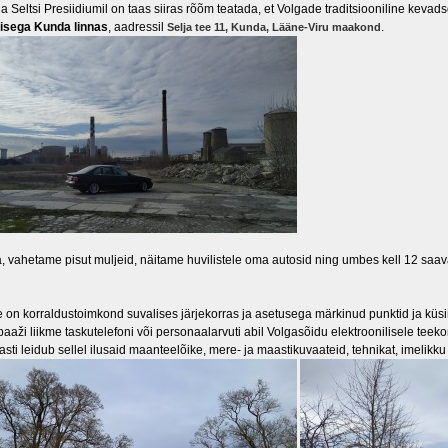
a Seltsi Presiidiumil on taas siiras rõõm teatada, et Volgade traditsiooniline kevads
sega Kunda linnas
, aadressil
.
Selja tee 11, Kunda, Lääne-Viru maakond
, vahetame pisut muljeid, näitame huvilistele oma autosid ning umbes kell 12 saav
e on korraldustoimkond suvalises järjekorras ja asetusega märkinud punktid ja küsi
aaži liikme taskutelefoni või personaalarvuti abil Volgasõidu elektroonilisele teek
asti leidub sellel ilusaid maanteelõike, mere- ja maastikuvaateid, tehnikat, imelikku