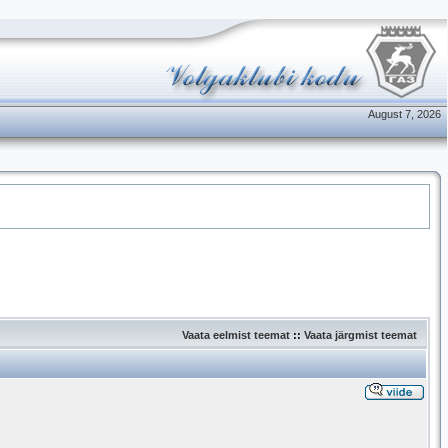
August 7, 2026
Vaata eelmist teemat
::
Vaata järgmist teemat