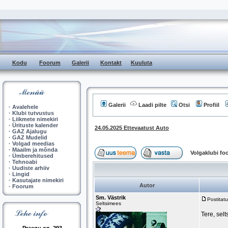
Kodu
Foorum
Galerii
Kontakt
Kuuluta
Galerii
Laadi pilte
Otsi
Profiil
·
Avalehele
·
Klubi tutvustus
·
Liikmete nimekiri
·
Ürituste kalender
24.05.2025 Ettevaatust Auto
·
GAZ Ajalugu
·
GAZ Mudelid
·
Volgad meedias
·
Maailm ja mõnda
Volgaklubi f
·
Ümberehitused
·
Tehnoabi
·
Uudiste arhiiv
·
Lingid
·
Kasutajate nimekiri
Autor
·
Foorum
Sm. Västrik
Postitat
Seltsimees
Tere, sel