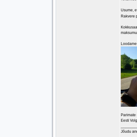
Usume, et
Rakvere p
Kokkusaam
maksumuse
Loodame, 
Parimate
Eesti Vol
_______
Jõudu an