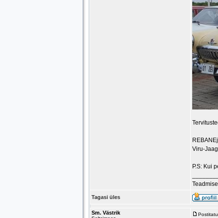
Tervitust
REBANE
Viru-Jaag
P.S: Kui p
_______
Teadmised
Tagasi üles
Sm. Västrik
Postitat