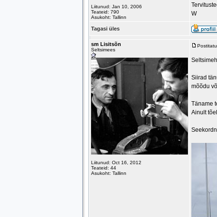
Tervitust
Liitunud: Jan 10, 2006
Teateid: 790
W
Asukoht: Tallinn
Tagasi üles
sm Lisitsõn
Postitat
Seltsimees
Seltsime
Siirad tä
mõõdu võt
Täname te
Ainult tõ
Seekordne 
Liitunud: Oct 16, 2012
Teateid: 44
Asukoht: Tallinn