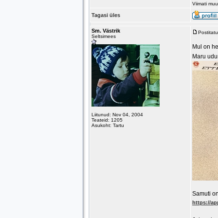
Viimati mu
Tagasi üles
Sm. Västrik
Postitat
Seltsimees
Mul on he
Maru udun
Liitunud: Nov 04, 2004
Teateid: 1205
Asukoht: Tartu
Samuti on
https://ap