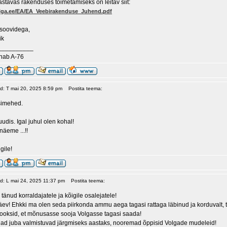
stavas rakenduses toimetamiseks on leitav siit:
olga.ee/EA/EA_Veebirakenduse_Juhend.pdf
 soovidega,
ik
__________
nab A-76
ud: T mai 20, 2025 8:59 pm
Postita teema:
simehed.
udis. Igal juhul olen kohal!
näeme ...!!
gile!
ud: L mai 24, 2025 11:37 pm
Postita teema:
tänud korraldajatele ja kõigile osalejatele!
äev! Ehkki ma olen seda piirkonda ammu aega tagasi rattaga läbinud ja korduvalt, tu
 jooksid, et mõnusasse sooja Volgasse tagasi saada!
jad juba valmistuvad järgmiseks aastaks, nooremad õppisid Volgade mudeleid!