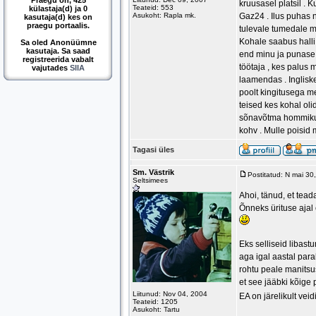
Praegu on, 425
kruusasel platsil . 
Teateid: 553
külastaja(d) ja 0
Asukoht: Rapla mk.
Gaz24 . Ilus puhas 
kasutaja(d) kes on
praegu portaalis.
tulevale tumedale ma
Kohale saabus halli 
Sa oled Anonüümne
kasutaja. Sa saad
end minu ja punase 
registreerida vabalt
töötaja , kes palus
vajutades
SIIA
laamendas . Ingliske
poolt kingitusega me
teised kes kohal ol
sõnavõtma hommikune
kohv . Mulle poisid 
Tagasi üles
Sm. Västrik
Postitatud: N mai 3
Seltsimees
Ahoi, tänud, et tead
Õnneks ürituse ajal 
Eks selliseid libast
aga igal aastal par
rohtu peale manitsus
et see jääbki kõige 
Liitunud: Nov 04, 2004
EA on järelikult vei
Teateid: 1205
Asukoht: Tartu