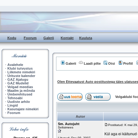
Kodu
Foorum
Galerii
Kontakt
Kuuluta
Galerii
Laadi pilte
Otsi
Profiil
·
Avalehele
·
Klubi tutvustus
·
Liikmete nimekiri
·
Ürituste kalender
·
GAZ Ajalugu
Olen Ettevaatust Auto postitustega täies ulatuses
·
GAZ Mudelid
·
Volgad meedias
·
Maailm ja mõnda
·
Ümberehitused
Volgaklubi f
·
Tehnoabi
·
Uudiste arhiiv
·
Lingid
·
Kasutajate nimekiri
·
Foorum
Autor
Sm. Autojuht
Postitatud: K mai 2
Seltsimees
Kül aga ei käitunud 
Liitunud: Dec 09, 2007