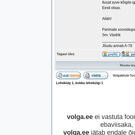
Ilusat suve kõigile i
Eesti otsas.
Aitäh!
Parimate soovidega
Sm. Västrik
_______________
Jõudu annab A-76
Tagasi üles
Reasta tea
Volgaklubi f
Lehekülg
1
, kokku lehekülgi
1
volga.ee
ei vastuta foor
ebaviisaka, 
volga.ee
jätab endale õi