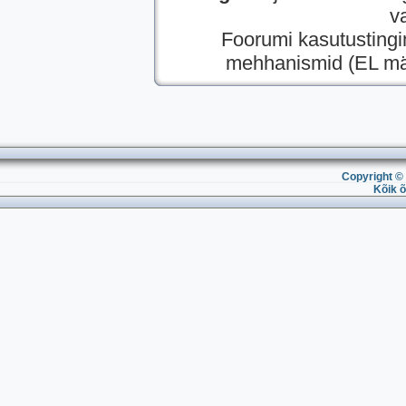
v
Foorumi kasutusting
mehhanismid (EL mää
Copyright © 
Kõik õ