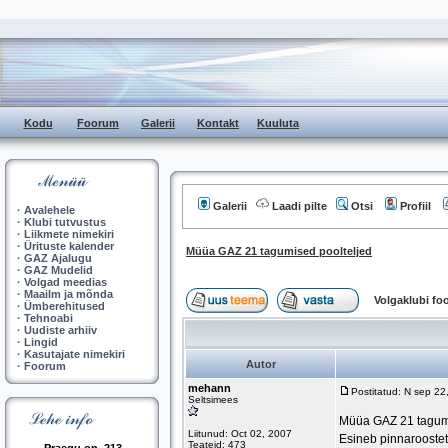
Kodu
Foorum
Galerii
Kontakt
Kuuluta
Galerii
Laadi pilte
Otsi
Profiil
·
Avalehele
·
Klubi tutvustus
·
Liikmete nimekiri
·
Ürituste kalender
Müüa GAZ 21 tagumised poolteljed
·
GAZ Ajalugu
·
GAZ Mudelid
·
Volgad meedias
·
Maailm ja mõnda
Volgaklubi f
·
Ümberehitused
·
Tehnoabi
·
Uudiste arhiiv
·
Lingid
·
Kasutajate nimekiri
Autor
·
Foorum
mehann
Postitatud: N sep 2
Seltsimees
Müüa GAZ 21 tagumis
Liitunud: Oct 02, 2007
Esineb pinnaroostet,
Teateid: 473