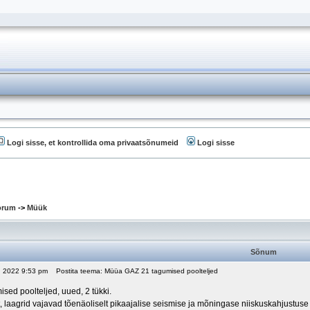
Logi sisse, et kontrollida oma privaatsõnumeid
Logi sisse
oorum
->
Müük
Sõnum
2, 2022 9:53 pm
Postita teema: Müüa GAZ 21 tagumised poolteljed
ed poolteljed, uued, 2 tükki.
 laagrid vajavad tõenäoliselt pikaajalise seismise ja mõningase niiskuskahjustuse 