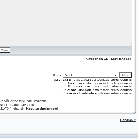
Ajatsoon on EET Eesti talveaeg
Hüppa:
Sa
ei saa
teha algatada uusi teemasid selles foorumis
Sa
ei saa
vastata teemdaele selles foorumis
Sa
ei saa
muuta oma teateid selles foorumis
Sa
ei saa
kustutada oma teateid selles foorumis
Sa
ei saa
hääletada küsitlustes selles foorumis
a või terroristliku sisu esitamist.
isult headele tavadele.
/784) leiad siit:
Kasutustingimused
Forums ©