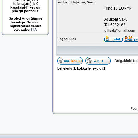
Praegu on, 213
Asukoht: Harjumaa, Saku
külastaja(d) ja 0
kasutaja(d) kes on
Hind 15 EUR/ tk
praegu portaalis.
Sa oled Anonüümne
Asukoht Saku
kasutaja. Sa saad
Tel 5282162
registreerida vabalt
vajutades
SIIA
uliivak@gmail.com
Tagasi üles
Volgaklubi f
Lehekülg
1
, kokku lehekülgi
1
Foor