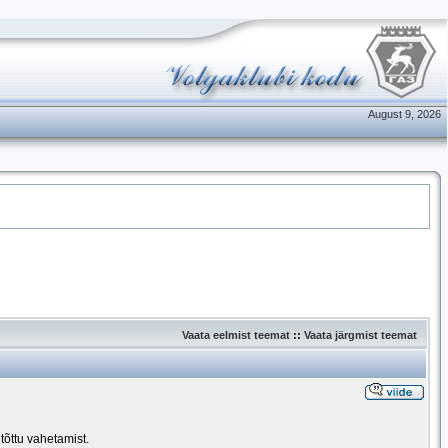
August 9, 2026
Vaata eelmist teemat
::
Vaata järgmist teemat
tõttu vahetamist.