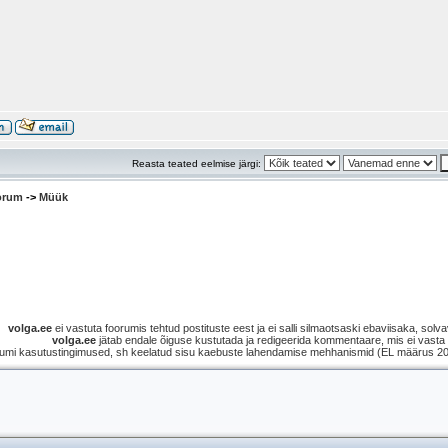
Reasta teated eelmise järgi:
oorum
->
Müük
volga.ee
ei vastuta foorumis tehtud postituste eest ja ei salli silmaotsaski ebaviisaka, solvav
volga.ee
jätab endale õiguse kustutada ja redigeerida kommentaare, mis ei vasta s
umi kasutustingimused, sh keelatud sisu kaebuste lahendamise mehhanismid (EL määrus 2021