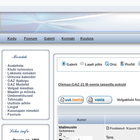
Kodu
Foorum
Galerii
Kontakt
Kuuluta
Galerii
Laadi pilte
Otsi
Profiil
·
Avalehele
·
Klubi tutvustus
·
Liikmete nimekiri
·
Ürituste kalender
·
GAZ Ajalugu
·
GAZ Mudelid
Olemas:GAZ-21 III-seeria tagasilla puksid
·
Volgad meedias
·
Maailm ja mõnda
·
Ümberehitused
·
Tehnoabi
Volgaklubi f
·
Uudiste arhiiv
·
Lingid
·
Kasutajate nimekiri
·
Foorum
Autor
Idalimusiin
Postitatud: N juuni 
Seltsimees
Tere.