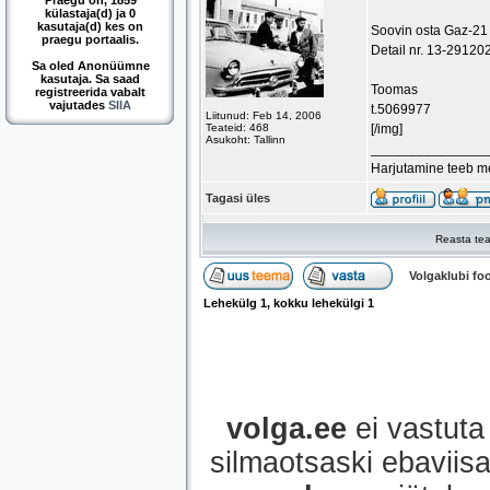
Praegu on, 1859
külastaja(d) ja 0
kasutaja(d) kes on
Soovin osta Gaz-21 I
praegu portaalis.
Detail nr. 13-291202
Sa oled Anonüümne
kasutaja. Sa saad
Toomas
registreerida vabalt
vajutades
SIIA
t.5069977
Liitunud: Feb 14, 2006
Teateid: 468
[/img]
Asukoht: Tallinn
_______________
Harjutamine teeb mei
Tagasi üles
Reasta tea
Volgaklubi f
Lehekülg
1
, kokku lehekülgi
1
volga.ee
ei vastuta 
silmaotsaski ebaviisak