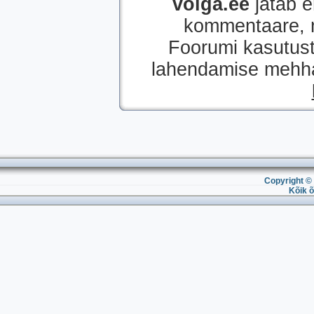
volga.ee
jätab e
kommentaare, mi
Foorumi kasutust
lahendamise mehhan
Copyright © 
Kõik õ