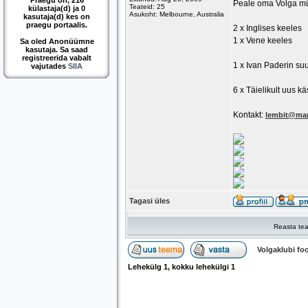
Praegu on, 216
Peale oma Volga mü
Teateid: 25
külastaja(d) ja 0
Asukoht: Melbourne, Australia
kasutaja(d) kes on
praegu portaalis.
2 x Inglises keeles
1 x Vene keeles
Sa oled Anonüümne
kasutaja. Sa saad
registreerida vabalt
1 x Ivan Paderin su
vajutades
SIIA
6 x Täielikult uus k
Kontakt:
lembit@mar
Tagasi üles
Reasta tea
Volgaklubi f
Lehekülg
1
, kokku lehekülgi
1