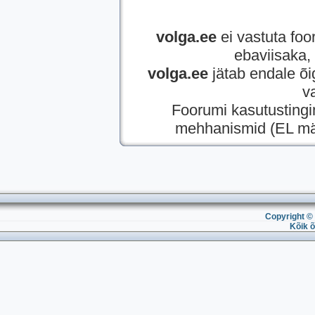
volga.ee
ei vastuta foor
ebaviisaka, 
volga.ee
jätab endale õi
v
Foorumi kasutusting
mehhanismid (EL mää
Copyright © 
Kõik õ