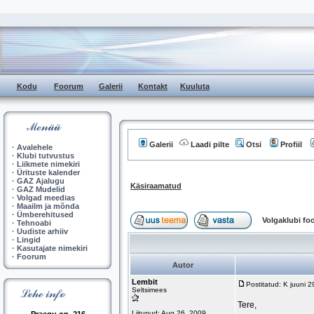
Kodu
Foorum
Galerii
Kontakt
Kuuluta
Galerii
Laadi pilte
Otsi
Profiil
·
Avalehele
·
Klubi tutvustus
·
Liikmete nimekiri
·
Ürituste kalender
·
GAZ Ajalugu
Käsiraamatud
·
GAZ Mudelid
·
Volgad meedias
·
Maailm ja mõnda
·
Ümberehitused
Volgaklubi f
·
Tehnoabi
·
Uudiste arhiiv
·
Lingid
·
Kasutajate nimekiri
·
Foorum
Autor
Lembit
Postitatud: K juuni 
Seltsimees
Tere,
Liitunud: Aug 26, 2009