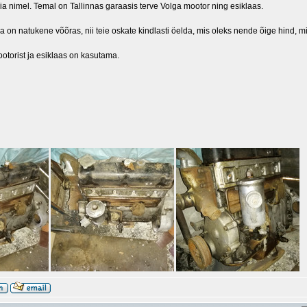
äia nimel. Temal on Tallinnas garaasis terve Volga mootor ning esiklaas.
 on natukene võõras, nii teie oskate kindlasti öelda, mis oleks nende õige hind, 
otorist ja esiklaas on kasutama.