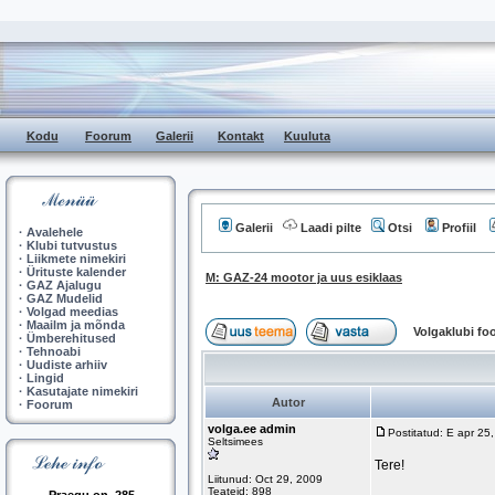
Kodu
Foorum
Galerii
Kontakt
Kuuluta
Galerii
Laadi pilte
Otsi
Profiil
·
Avalehele
·
Klubi tutvustus
·
Liikmete nimekiri
·
Ürituste kalender
M: GAZ-24 mootor ja uus esiklaas
·
GAZ Ajalugu
·
GAZ Mudelid
·
Volgad meedias
·
Maailm ja mõnda
Volgaklubi f
·
Ümberehitused
·
Tehnoabi
·
Uudiste arhiiv
·
Lingid
·
Kasutajate nimekiri
Autor
·
Foorum
volga.ee admin
Postitatud: E apr 25
Seltsimees
Tere!
Liitunud: Oct 29, 2009
Teateid: 898