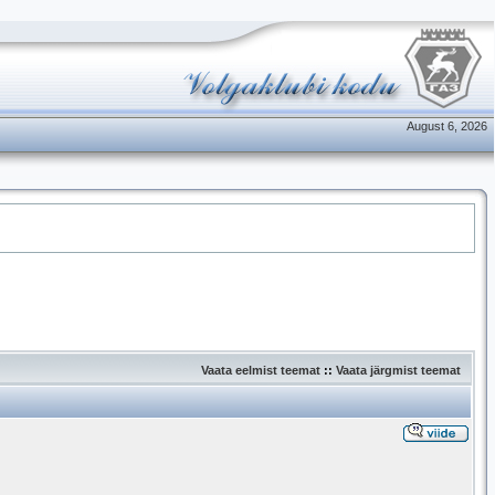
August 6, 2026
Vaata eelmist teemat
::
Vaata järgmist teemat