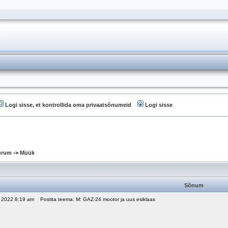
Logi sisse, et kontrollida oma privaatsõnumeid
Logi sisse
oorum
->
Müük
Sõnum
, 2022 8:19 am
Postita teema: M: GAZ-24 mootor ja uus esiklaas