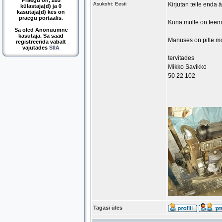
Praegu on, 285
Asukoht: Eesti
Kirjutan teile enda 
külastaja(d) ja 0
kasutaja(d) kes on
praegu portaalis.
Kuna mulle on teema
Sa oled Anonüümne
kasutaja. Sa saad
Manuses on pilte mo
registreerida vabalt
vajutades
SIIA
tervitades
Mikko Savikko
50 22 102
Tagasi üles