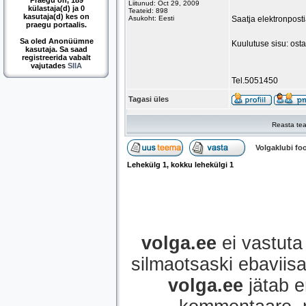
Praegu on, 189
Liitunud: Oct 29, 2009
külastaja(d) ja 0
Teateid: 898
kasutaja(d) kes on
Asukoht: Eesti
Saatja elektronpost
praegu portaalis.
Sa oled Anonüümne
Kuulutuse sisu: osta
kasutaja. Sa saad
registreerida vabalt
vajutades
SIIA
Tel.5051450
Tagasi üles
Reasta tea
Volgaklubi f
Lehekülg
1
, kokku lehekülgi
1
volga.ee
ei vastuta 
silmaotsaski ebaviisak
volga.ee
jätab e