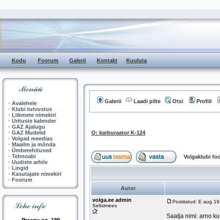
Kodu
Foorum
Galerii
Kontakt
Kuuluta
Galerii
Laadi pilte
Otsi
Profiil
·
Avalehele
·
Klubi tutvustus
·
Liikmete nimekiri
·
Ürituste kalender
·
GAZ Ajalugu
·
GAZ Mudelid
O: karburaator K-124
·
Volgad meedias
·
Maailm ja mõnda
·
Ümberehitused
·
Tehnoabi
Volgaklubi f
·
Uudiste arhiiv
·
Lingid
·
Kasutajate nimekiri
·
Foorum
Autor
volga.ee admin
Postitatud: E aug 1
Seltsimees
Saatja nimi: arno k