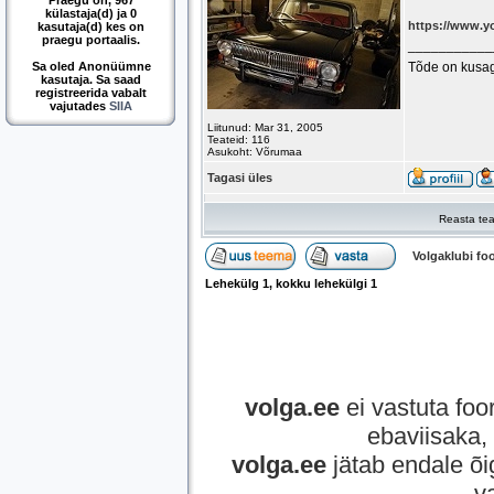
Praegu on, 967
külastaja(d) ja 0
https://www.
kasutaja(d) kes on
praegu portaalis.
___________
Sa oled Anonüümne
Tõde on kusag
kasutaja. Sa saad
registreerida vabalt
vajutades
SIIA
Liitunud: Mar 31, 2005
Teateid: 116
Asukoht: Võrumaa
Tagasi üles
Reasta tea
Volgaklubi f
Lehekülg
1
, kokku lehekülgi
1
volga.ee
ei vastuta foor
ebaviisaka, 
volga.ee
jätab endale õi
v