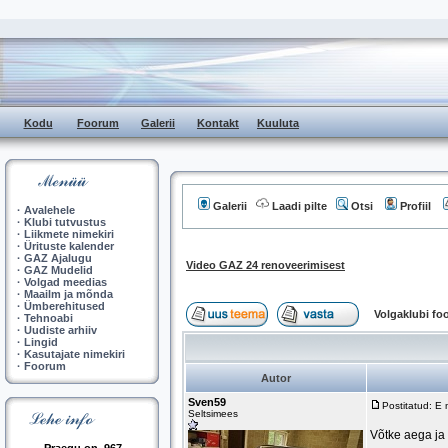
Kodu
Foorum
Galerii
Kontakt
Kuuluta
Galerii
Laadi pilte
Otsi
Profiil
·
Avalehele
·
Klubi tutvustus
·
Liikmete nimekiri
·
Ürituste kalender
·
GAZ Ajalugu
Video GAZ 24 renoveerimisest
·
GAZ Mudelid
·
Volgad meedias
·
Maailm ja mõnda
·
Ümberehitused
Volgaklubi f
·
Tehnoabi
·
Uudiste arhiiv
·
Lingid
·
Kasutajate nimekiri
·
Foorum
Autor
Sven59
Postitatud: E
Seltsimees
Võtke aega j