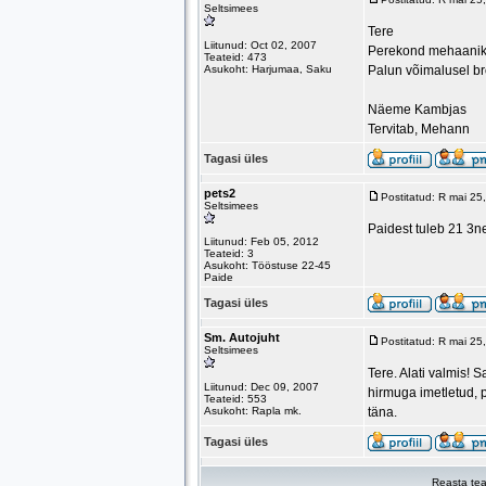
Seltsimees
Tere
Liitunud: Oct 02, 2007
Perekond mehaaniku
Teateid: 473
Asukoht: Harjumaa, Saku
Palun võimalusel bro
Näeme Kambjas
Tervitab, Mehann
Tagasi üles
pets2
Postitatud: R mai 2
Seltsimees
Paidest tuleb 21 3n
Liitunud: Feb 05, 2012
Teateid: 3
Asukoht: Tööstuse 22-45
Paide
Tagasi üles
Sm. Autojuht
Postitatud: R mai 2
Seltsimees
Tere. Alati valmis! 
Liitunud: Dec 09, 2007
hirmuga imetletud, 
Teateid: 553
Asukoht: Rapla mk.
täna.
Tagasi üles
Reasta tea