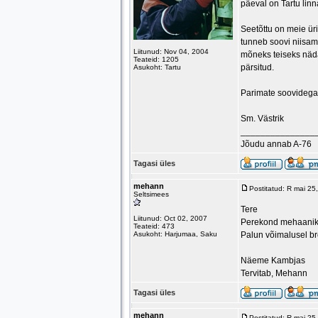
päeval on Tartu lin
Seetõttu on meie ürit
tunneb soovi niisama
Liitunud: Nov 04, 2004
mõneks teiseks näda
Teateid: 1205
pärsitud.
Asukoht: Tartu
Parimate soovidega
Sm. Västrik
_______________
Jõudu annab A-76
Tagasi üles
mehann
Postitatud: R mai 2
Seltsimees
Tere
Liitunud: Oct 02, 2007
Perekond mehaaniku
Teateid: 473
Asukoht: Harjumaa, Saku
Palun võimalusel bro
Näeme Kambjas
Tervitab, Mehann
Tagasi üles
mehann
Postitatud: R mai 2