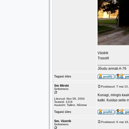
Västrik
Trassilt
_______________
Jõudu annab A-76
Tagasi üles
Sm Mirski
Postitatud: T mai 15
Seltsimees
Kunagi, mingis kaal
Liitunud: Nov 06, 2004
katki. Kuidas selle
Teateid: 1216
Asukoht: Tallinn, Nõmme
Tagasi üles
Sm. Västrik
Postitatud: K mai 1
Seltsimees