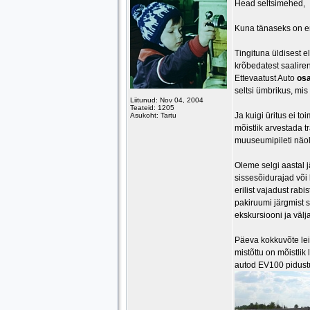
Head seltsimehed,
Kuna tänaseks on en
Tingituna üldisest e
krõbedatest saaliren
Ettevaatust Auto
osa
seltsi ümbrikus, mis 
Liitunud: Nov 04, 2004
Teateid: 1205
Ja kuigi üritus ei t
Asukoht: Tartu
mõistlik arvestada 
muuseumipileti näol. 
Oleme selgi aastal 
sissesõidurajad või 
erilist vajadust rab
pakiruumi järgmist s
ekskursiooni ja välj
Päeva kokkuvõte le
mistõttu on mõistlik
autod EV100 pidustu