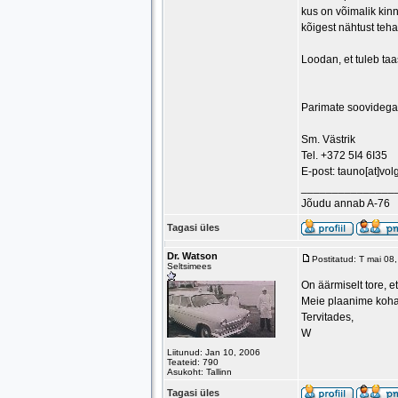
kus on võimalik kin
kõigest nähtust teha
Loodan, et tuleb ta
Parimate soovidega
Sm. Västrik
Tel. +372 5I4 6I35
E-post: tauno[at]vol
_______________
Jõudu annab A-76
Tagasi üles
Dr. Watson
Postitatud: T mai 08
Seltsimees
On äärmiselt tore, e
Meie plaanime kohal
Tervitades,
W
Liitunud: Jan 10, 2006
Teateid: 790
Asukoht: Tallinn
Tagasi üles