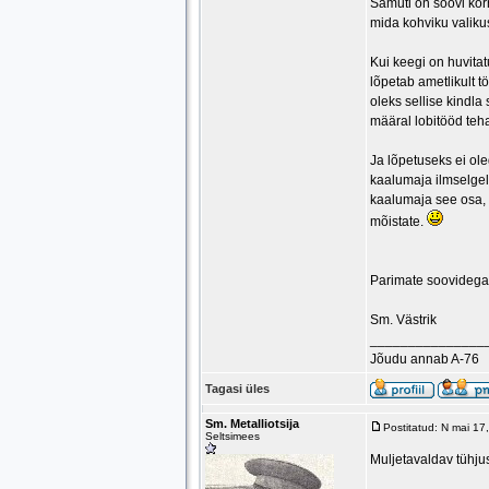
Samuti on soovi kor
mida kohviku valiku
Kui keegi on huvitat
lõpetab ametlikult t
oleks sellise kindla
määral lobitööd teh
Ja lõpetuseks ei ol
kaalumaja ilmselgelt
kaalumaja see osa, 
mõistate.
Parimate soovidega
Sm. Västrik
_______________
Jõudu annab A-76
Tagasi üles
Sm. Metalliotsija
Postitatud: N mai 1
Seltsimees
Muljetavaldav tühju