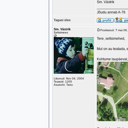
Sm. Västrik
_______________
Jõudu annab A-76
Tagasi üles
Sm. Västrik
Postitatud: T mai 0
Seltsimees
Tere, seltsimehed,
Mul on au teatada, e
Kohtume laupäeval
Liitunud: Nov 04, 2004
Teateid: 1205
Asukoht: Tartu