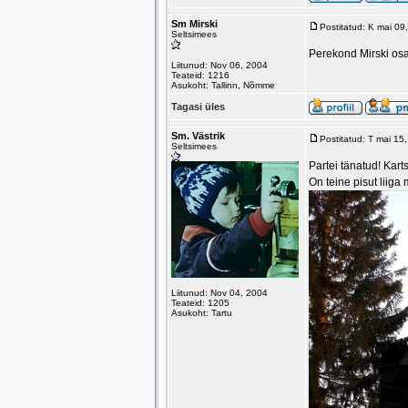
Sm Mirski
Postitatud: K mai 0
Seltsimees
Perekond Mirski osa
Liitunud: Nov 06, 2004
Teateid: 1216
Asukoht: Tallinn, Nõmme
Tagasi üles
Sm. Västrik
Postitatud: T mai 15
Seltsimees
Partei tänatud! Karts
On teine pisut liiga
Liitunud: Nov 04, 2004
Teateid: 1205
Asukoht: Tartu