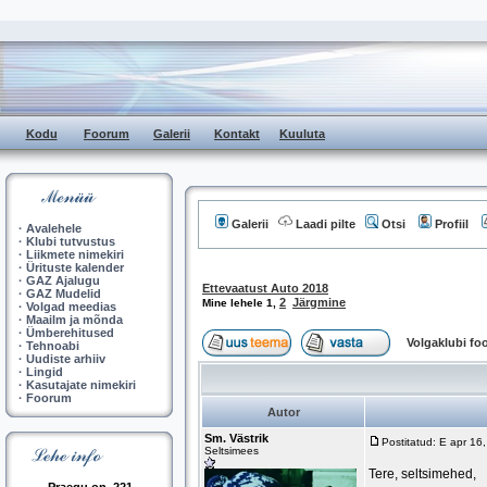
Kodu
Foorum
Galerii
Kontakt
Kuuluta
Galerii
Laadi pilte
Otsi
Profiil
·
Avalehele
·
Klubi tutvustus
·
Liikmete nimekiri
·
Ürituste kalender
·
GAZ Ajalugu
Ettevaatust Auto 2018
·
GAZ Mudelid
2
Järgmine
Mine lehele
1
,
·
Volgad meedias
·
Maailm ja mõnda
·
Ümberehitused
Volgaklubi f
·
Tehnoabi
·
Uudiste arhiiv
·
Lingid
·
Kasutajate nimekiri
·
Foorum
Autor
Sm. Västrik
Postitatud: E apr 16
Seltsimees
Tere, seltsimehed,