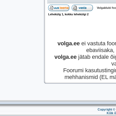
Volgaklubi f
Lehekülg
1
, kokku lehekülgi
2
volga.ee
ei vastuta foor
ebaviisaka, 
volga.ee
jätab endale õi
v
Foorumi kasutusting
mehhanismid (EL mää
Copyright © 
Kõik õ