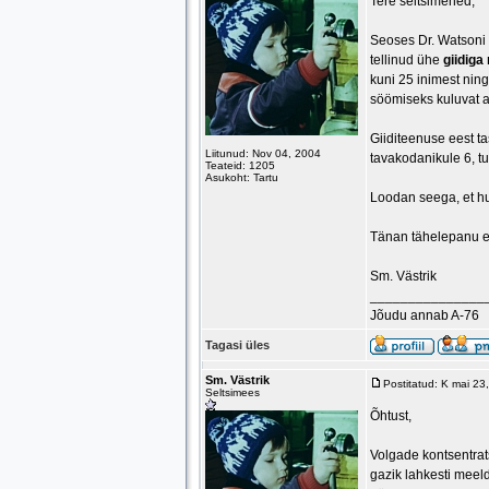
Tere seltsimehed,
Seoses Dr. Watsoni 
tellinud ühe
giidiga
kuni 25 inimest ning
söömiseks kuluvat 
Giiditeenuse eest t
Liitunud: Nov 04, 2004
tavakodanikule 6, tu
Teateid: 1205
Asukoht: Tartu
Loodan seega, et huv
Tänan tähelepanu e
Sm. Västrik
_______________
Jõudu annab A-76
Tagasi üles
Sm. Västrik
Postitatud: K mai 2
Seltsimees
Õhtust,
Volgade kontsentrat
gazik lahkesti meel