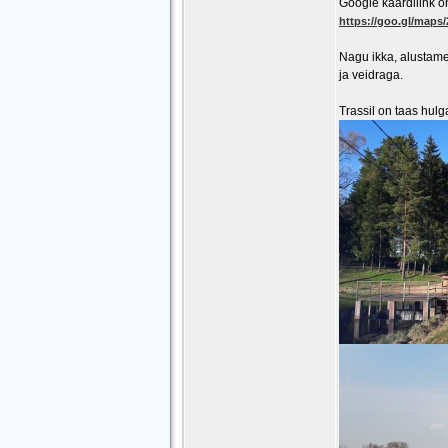
Google kaardilink on 
https://goo.gl/map
Nagu ikka, alustame 
ja veidraga.
Trassil on taas hulg