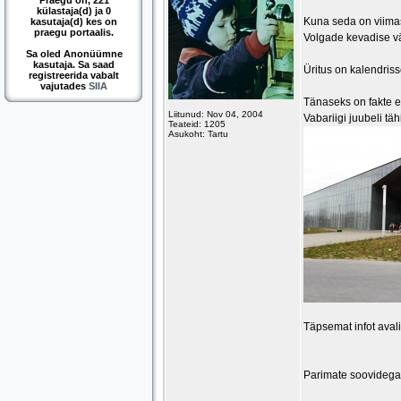
Praegu on, 221
külastaja(d) ja 0
Kuna seda on viimast
kasutaja(d) kes on
praegu portaalis.
Volgade kevadise vä
Sa oled Anonüümne
kasutaja. Sa saad
Üritus on kalendris
registreerida vabalt
vajutades
SIIA
Tänaseks on fakte e
Liitunud: Nov 04, 2004
Vabariigi juubeli t
Teateid: 1205
Asukoht: Tartu
Täpsemat infot aval
Parimate soovidega