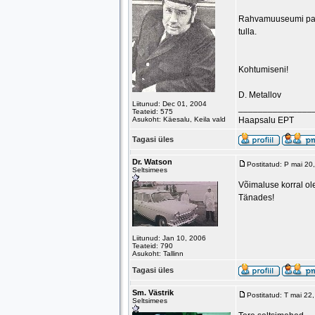
Rahvamuuseumi park
tulla.
Kohtumiseni!
D. Metallov
Liitunud: Dec 01, 2004
_______________
Teateid: 575
Asukoht: Käesalu, Keila vald
Haapsalu EPT
Tagasi üles
Dr. Watson
Postitatud: P mai 2
Seltsimees
Võimaluse korral ol
Tänades!
Liitunud: Jan 10, 2006
Teateid: 790
Asukoht: Tallinn
Tagasi üles
Sm. Västrik
Postitatud: T mai 2
Seltsimees