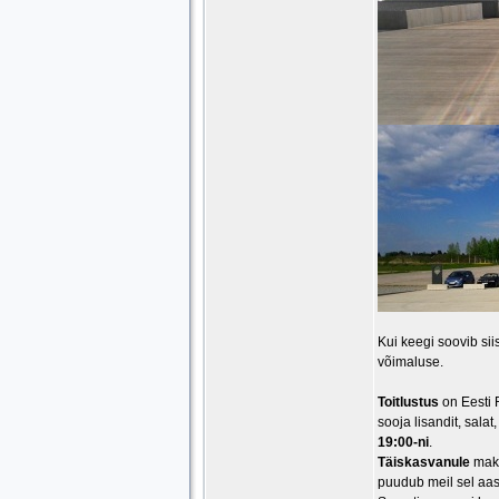
Kui keegi soovib sii
võimaluse.
Toitlustus
on Eesti 
sooja lisandit, sala
19:00-ni
.
Täiskasvanule
maks
puudub meil sel aas