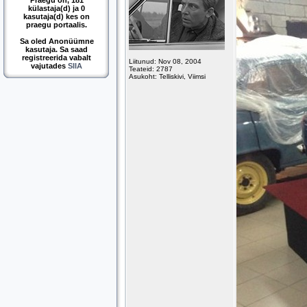
Praegu on, 181
külastaja(d) ja 0
kasutaja(d) kes on
praegu portaalis.
Sa oled Anonüümne
kasutaja. Sa saad
registreerida vabalt
Liitunud: Nov 08, 2004
vajutades
SIIA
Teateid: 2787
Asukoht: Telliskivi, Viimsi