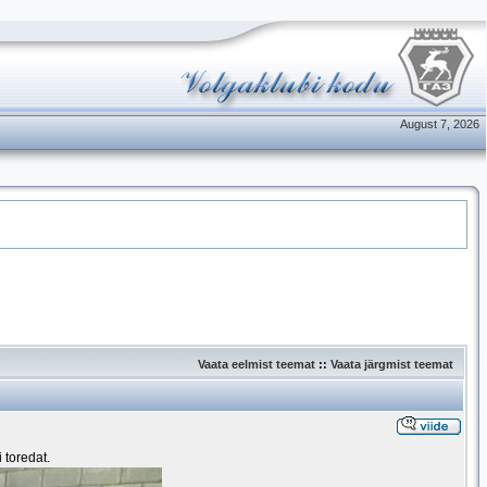
August 7, 2026
Vaata eelmist teemat
::
Vaata järgmist teemat
 toredat.