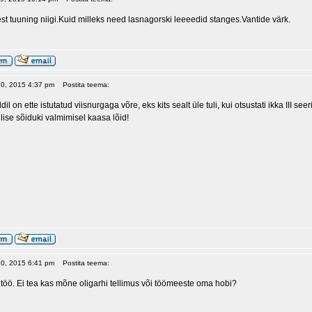
st tuuning niigi.Kuid milleks need lasnagorski leeeedid stanges.Vantide värk.
 20, 2015 4:37 pm
Postita teema:
dil on ette istutatud viisnurgaga võre, eks kits sealt üle tuli, kui otsustati ikka III s
llise sõiduki valmimisel kaasa lõid!
 20, 2015 6:41 pm
Postita teema:
 töö. Ei tea kas mõne oligarhi tellimus või töömeeste oma hobi?