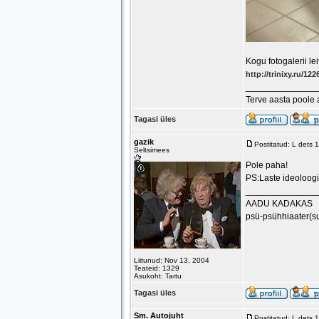
Kogu fotogalerii leit
http://trinixy.ru/1
______________
Terve aasta poole
Tagasi üles
gazik
Postitatud: L dets
Seltsimees
Pole paha!
PS:Laste ideoloogi
______________
AADU KADAKAS
psü-psühhiaater(s
Liitunud: Nov 13, 2004
Teateid: 1329
Asukoht: Tartu
Tagasi üles
Sm. Autojuht
Postitatud: L dets