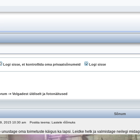
Logi sisse, et kontrollida oma privaatsõnumeid
Logi sisse
oorum
->
Volgadest üldiselt ja fotonäitused
Sõnum
 19, 2015 10:30 am
Postita teema: Lastele rõõmuks
 unustage oma toimetuste käigus ka lapsi. Leidke hetk ja valmistage neilegi midagi