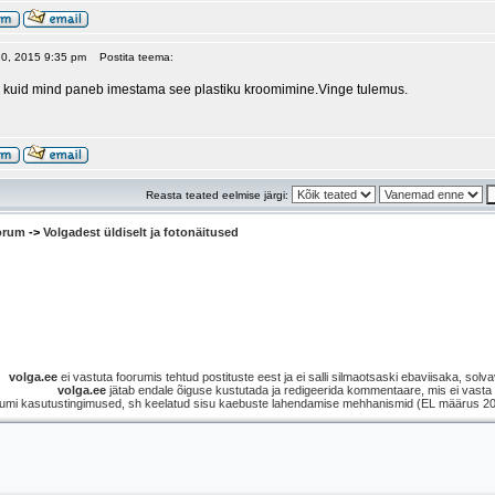
 20, 2015 9:35 pm
Postita teema:
te kuid mind paneb imestama see plastiku kroomimine.Vinge tulemus.
Reasta teated eelmise järgi:
oorum
->
Volgadest üldiselt ja fotonäitused
volga.ee
ei vastuta foorumis tehtud postituste eest ja ei salli silmaotsaski ebaviisaka, solvav
volga.ee
jätab endale õiguse kustutada ja redigeerida kommentaare, mis ei vasta s
umi kasutustingimused, sh keelatud sisu kaebuste lahendamise mehhanismid (EL määrus 2021