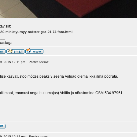
av siit:
22680-miniatyurnyy-rodster-gaz-21-74-foto.html
___
 aastaga
 19, 2015 12:11 pm
Postita teema:
lise kasvatustöö mõttes peaks 3.seeria Volgad olema ikka ilma põdrata.
___
uiti maal, enamust aega hullumajas) Abiliin ja nõustamine GSM 534 97951
 19, 2015 10:14 pm
Postita teema: