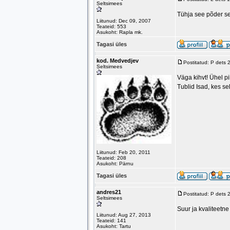
Seltsimees
Tühja see põder se
Liitunud: Dec 09, 2007
Teateid: 553
Asukoht: Rapla mk.
Tagasi üles
kod. Medvedjev
Postitatud: P dets
Seltsimees
Väga kihvt! Ühel pil
Tublid Isad, kes se
Liitunud: Feb 20, 2011
Teateid: 208
Asukoht: Pärnu
Tagasi üles
andres21
Postitatud: P dets
Seltsimees
Suur ja kvaliteetne
Liitunud: Aug 27, 2013
Teateid: 141
Asukoht: Tartu