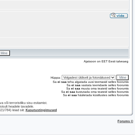
Ajatsoon on EET Eesti talveaeg
Hüppa:
Sa
ei saa
teha algatada uusi teemasid selles foorumis
Sa
ei saa
vastata teemdaele selles foorumis
Sa
ei saa
muuta oma teateid selles foorumis
Sa
ei saa
kustutada oma teateid selles foorumis
Sa
ei saa
hääletada küsitlustes selles foorumis
a või terroristliku sisu esitamist.
isult headele tavadele.
/784) leiad siit:
Kasutustingimused
Forums ©