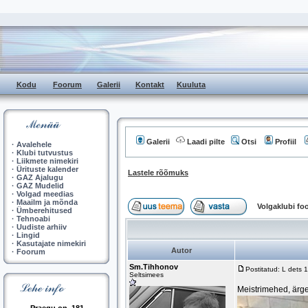
Kodu
Foorum
Galerii
Kontakt
Kuuluta
Galerii
Laadi pilte
Otsi
Profiil
·
Avalehele
·
Klubi tutvustus
·
Liikmete nimekiri
·
Ürituste kalender
Lastele rõõmuks
·
GAZ Ajalugu
·
GAZ Mudelid
·
Volgad meedias
·
Maailm ja mõnda
Volgaklubi f
·
Ümberehitused
·
Tehnoabi
·
Uudiste arhiiv
·
Lingid
·
Kasutajate nimekiri
Autor
·
Foorum
Sm.Tihhonov
Postitatud: L dets
Seltsimees
Meistrimehed, ärge