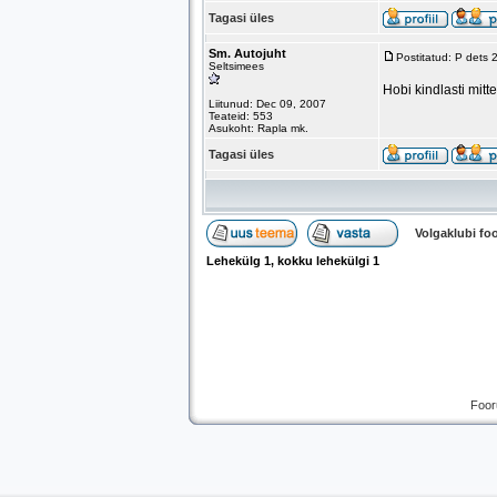
Tagasi üles
Sm. Autojuht
Postitatud: P dets
Seltsimees
Hobi kindlasti mit
Liitunud: Dec 09, 2007
Teateid: 553
Asukoht: Rapla mk.
Tagasi üles
Volgaklubi f
Lehekülg
1
, kokku lehekülgi
1
Foor