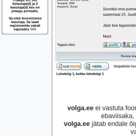
Praegu on, 391
Teateid: 898
külastaja(d) ja 2
Asukoht: Eesti
kasutaja(d) kes on
Sooviksi oma pulma
praegu portaalis.
saaremaal 25. Juulil,
Sa oled Anonüümne
kasutaja. Sa saad
Jään teie tagasisid
registreerida vabalt
vajutades
SIIA
Marit
Tagasi üles
Reasta tea
Volgaklubi f
Lehekülg
1
, kokku lehekülgi
1
volga.ee
ei vastuta foor
ebaviisaka, 
volga.ee
jätab endale õi
v