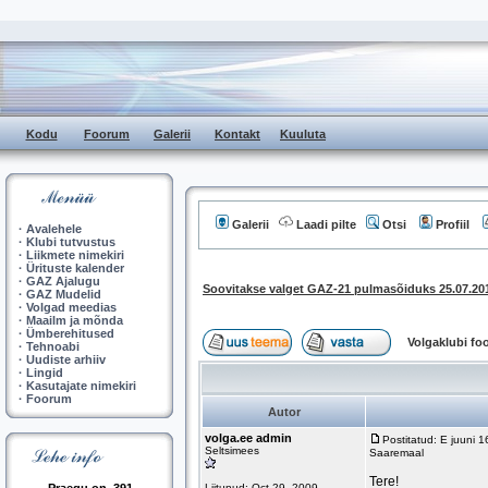
Kodu
Foorum
Galerii
Kontakt
Kuuluta
Galerii
Laadi pilte
Otsi
Profiil
·
Avalehele
·
Klubi tutvustus
·
Liikmete nimekiri
·
Ürituste kalender
·
GAZ Ajalugu
Soovitakse valget GAZ-21 pulmasõiduks 25.07.20
·
GAZ Mudelid
·
Volgad meedias
·
Maailm ja mõnda
·
Ümberehitused
Volgaklubi f
·
Tehnoabi
·
Uudiste arhiiv
·
Lingid
·
Kasutajate nimekiri
·
Foorum
Autor
volga.ee admin
Postitatud: E juuni 
Seltsimees
Saaremaal
Tere!
Liitunud: Oct 29, 2009