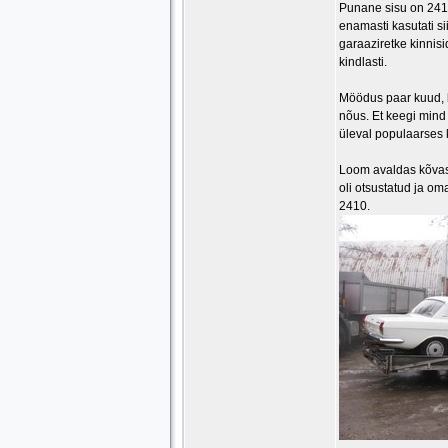
Punane sisu on 2410
enamasti kasutati s
garaaziretke kinnisi
kindlasti.
Möödus paar kuud, ku
nõus. Et keegi mind 
üleval populaarses k
Loom avaldas kõvast
oli otsustatud ja om
2410.