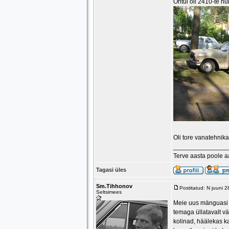
Õhtul oli 2410-te h
Oli tore vanatehnika
_______________
Terve aasta poole 
Tagasi üles
Sm.Tihhonov
Postitatud: N juuni 
Seltsimees
Meie uus mänguasi sõ
temaga üllatavalt v
kolinad, häälekas ka