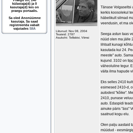
Praegu on, 140
külastaja(d) ja 0
Tänase Volgaseltsi 
kasutaja(d) kes on
praegu portaalis.
kerkis koosolekul te
häbelikult silmad ma
Sa oled Anonüümne
kasutaja. Sa saad
veendusin, et ma ole
registreerida vabalt
vajutades
SIIA
Liitunud: Nov 08, 2004
Seega astun taas ves
Teateid: 2787
Asukoht: Telliskivi, Viimsi
nüüd olen ma jälle 2
lihtsalt kunagi kõh
kasutada kui 24. Pe
meeste" auto. Samad
kujund. 3102 on tip
väheoluline tegur. 
väita ilma hapude v
Eks selles 2410 kul
esimesed 2410-d, oli
autodest "kõike". Me
2410, punase veluurs
auto. Edaspidi teads
ainuke päris "äss" 
saatnud kogu elu.
Olen palju aastaid 
müüdud - eesmärgiga