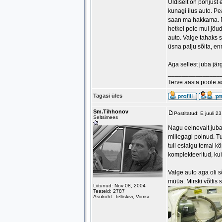
Üldiselt on põhjust 
kunagi ilus auto. P
saan ma hakkama. Pu
hetkel pole mul jõu
auto. Valge tahaks 
üsna palju sõita, en
Aga sellest juba jär
_______________
Terve aasta poole 
Tagasi üles
Sm.Tihhonov
Postitatud: E juuli 
Seltsimees
Nagu eelnevalt juba 
millegagi polnud. T
tuli esialgu temal 
komplekteeritud, ku
Valge auto aga oli s
müüa. Mirski võttis
Liitunud: Nov 08, 2004
Teateid: 2787
Asukoht: Telliskivi, Viimsi