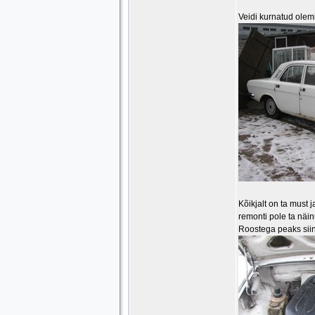
Veidi kurnatud olem
Kõikjalt on ta must
remonti pole ta näin
Roostega peaks sii