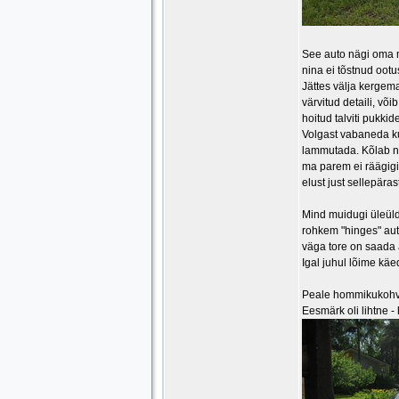
See auto nägi oma mü
nina ei tõstnud oot
Jättes välja kergema
värvitud detaili, võ
hoitud talviti pukki
Volgast vabaneda ku
lammutada. Kõlab n
ma parem ei räägigi
elust just sellepära
Mind muidugi üleüld
rohkem "hinges" aut
väga tore on saada 
Igal juhul lõime kä
Peale hommikukohvi
Eesmärk oli lihtne -