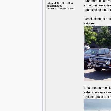
sünnipäraselt on 24
Liitunud: Nov 08, 2004
armatuuri jaoks, mi
Teateid: 2787
Asukoht: Telliskivi, Viimsi
Tehniliselt ei olnu
Tavaliselt nägid nad
esivõre.
Esialgne plaan oli l
kahetsusväärses korr
läbisõiduga ja eriti