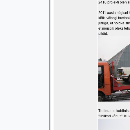
2410 projekti olen 
2011 aasta sügisel 
kõiki vähegi huvipak
jutuga, et hoidke s
et mõistlik oleks te
pildid:
Treilerauto kabiinis
"liblikad kõhus". Kui