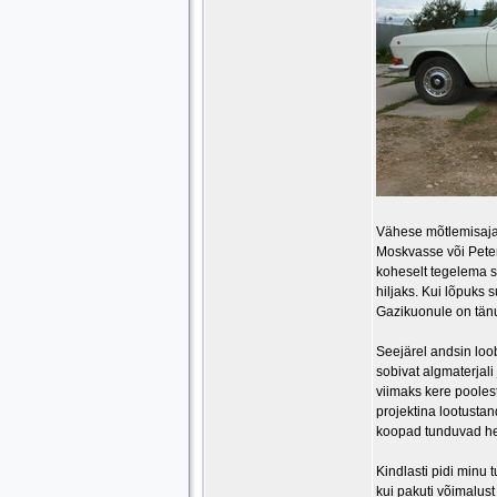
Vähese mõtlemisaja j
Moskvasse või Peterb
koheselt tegelema s
hiljaks. Kui lõpuks 
Gazikuonule on tänu
Seejärel andsin loo
sobivat algmaterjali
viimaks kere poolest
projektina lootusta
koopad tunduvad hea
Kindlasti pidi minu
kui pakuti võimalust