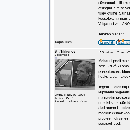
süvenenult. Hiljem 
otsingud ja teise V
tulevik tume. Sarna
koosolekul ja mais e
Volgadest vaid AN
Tervitab Mehann
Tagasi üles
Sm.Tihhonov
Postitatud: T veeb 
Seltsimees
Mehanni poolt maini
sest üksi võiks oma
ja reaalsusest. Minu
heaks ja pannakse v
Tegelikult olen hilj
küpsenud nägemus e
Liitunud: Nov 08, 2004
ma naudin protsessi
Teateid: 2787
Asukoht: Telliskivi, Viimsi
projekti sees, pürg
alati parem kui tule
meeldib eemalt vaad
probleem oli selles,
segased lood.