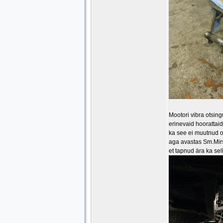
Mootori vibra otsing
erinevaid hoorattai
ka see ei muutnud o
aga avastas Sm.Mirski
et tapnud ära ka sell