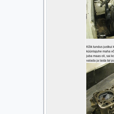
Kõik tundus justkui ko
küünlajuhe maha võtt
juba maas oli, sai k
valada ja lasta tal p