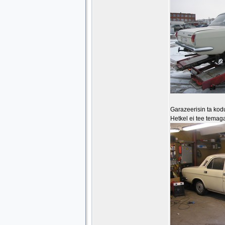
Garazeerisin ta kod
Hetkel ei tee temag