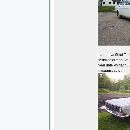
Laupäeva õhtul Tartu
tõstmiseks teha "vä
veel ühte Volgat nu
niisugust autot: