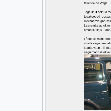
tekkis teine Volga.
Tegelikult polnud m
tagakoopad roostes,
üks noor volgahuvili
Lasnamäe autot, mis 
omaniku koju. Looda
Lõpetuseks meenutu
muide väga hea talv
igapäevaselt. Ei pid
nagu moodsatel väl