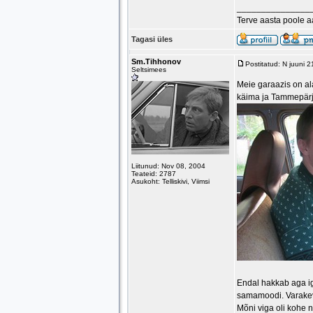
_______________
Terve aasta poole 
Tagasi üles
Sm.Tihhonov
Postitatud: N juuni 
Seltsimees
Meie garaazis on al
käima ja Tammepärj
Liitunud: Nov 08, 2004
Teateid: 2787
Asukoht: Telliskivi, Viimsi
Endal hakkab aga iga
samamoodi. Varakevad
Mõni viga oli kohe n