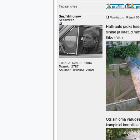
Tagasi üles
Sm.Tihhonov
Postitatud: R juuli 
Seltsimees
Halli auto jaoks lei
sinine ja kaetud mit
läks käiku.
Liitunud: Nov 08, 2004
Teateid: 2787
Asukoht: Telliskivi, Viimsi
Otsisin oma varudes
komplekti korralikk