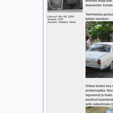
krooniks mingi kole 
ebameeldiv. Kohale 
Tammepärja garaazis
Liitunud: Nov 08, 2004
tekitab sidurikorv.
Teateid: 2787
Asukoht: Telliskivi, Viimsi
Ühtlasi tundus hea 
problemaatika. Mootor
lagunenud ja lisaks 
kandnud kojameeste r
selle vatipahmaka lä