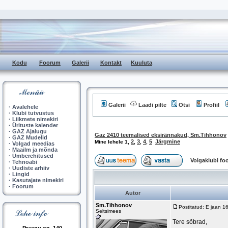
Kodu
Foorum
Galerii
Kontakt
Kuuluta
Galerii
Laadi pilte
Otsi
Profiil
·
Avalehele
·
Klubi tutvustus
·
Liikmete nimekiri
·
Ürituste kalender
·
GAZ Ajalugu
Gaz 2410 teemalised eksirännakud, Sm.Tihhonov
·
GAZ Mudelid
2
3
4
5
Järgmine
Mine lehele
1
,
,
,
,
·
Volgad meedias
·
Maailm ja mõnda
·
Ümberehitused
Volgaklubi f
·
Tehnoabi
·
Uudiste arhiiv
·
Lingid
·
Kasutajate nimekiri
·
Foorum
Autor
Sm.Tihhonov
Postitatud: E jaan 1
Seltsimees
Tere sõbrad,