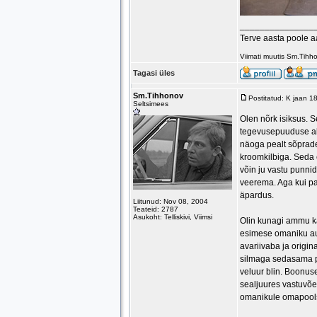
_______________
Terve aasta poole 
Viimati muutis Sm.Tihh
Tagasi üles
Sm.Tihhonov
Postitatud: K jaan 1
Seltsimees
Olen nõrk isiksus. S
tegevusepuuduse all
näoga pealt sõprade-
kroomkilbiga. Sed
võin ju vastu punnida
veerema. Aga kui pa
äpardus.
Liitunud: Nov 08, 2004
Teateid: 2787
Asukoht: Telliskivi, Viimsi
Olin kunagi ammu kä
esimese omaniku aut
avariivaba ja origin
silmaga sedasama po
veluur blin. Boonuse
sealjuures vastuvõet
omanikule omapoolse