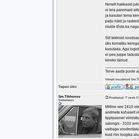
Nimelt hakkasid jub
ei leia paremaid al
ja kasutan tema ker
palju häid ja raskes
riiulile tõsta ka nag
Siit tekkisid soodsa
üks korraliku kere
kasutada. Aga logis
ei pea juppe ladusta
kiireks läinud.
_______________
Terve aasta poole 
Viimati muudetud Sm.T
Tagasi üles
Sm.Tihhonov
Postitatud: T veeb 
Seltsimees
Milline see 2410 o
andmete kohaselt ol
tipptasemel viimist
salongis - 3102 arma
vaibaga vooderdatud
kuid mis loogika alu