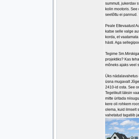
summuti, jukerdav st
kolin mootoris. See
seetõttu ei pannud.
Peale Ettevaatust Au
katse selle valge aut
korda, et vaatamata 
hästi. Aga sellegipo
Tegime Sm.Mirskiga 
projektiks? Kas teha
mõneks ajaks veel 
Üks nädalavahetus ol
üsna mugavalt Jõgev
2410-id osta. See 
Tegelikult läksin va
mitte üritada niisugu
kere oli rohkem roos
olema, kuid ilmselt 
vahetatud tagatiib j