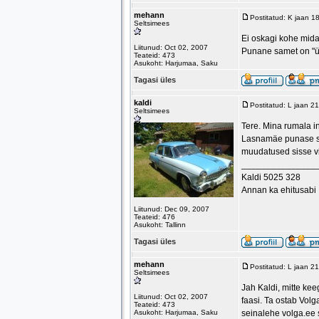
mehann
Postitatud: K jaan 1
Seltsimees
Ei oskagi kohe mida
Liitunud: Oct 02, 2007
Punane samet on "ül
Teateid: 473
Asukoht: Harjumaa, Saku
Tagasi üles
kaldi
Postitatud: L jaan 2
Seltsimees
Tere. Mina rumala in
Lasnamäe punase sisu
muudatused sisse v
_______________
Kaldi 5025 328
Annan ka ehitusabi
Liitunud: Dec 09, 2007
Teateid: 476
Asukoht: Tallinn
Tagasi üles
mehann
Postitatud: L jaan 2
Seltsimees
Jah Kaldi, mitte kee
Liitunud: Oct 02, 2007
faasi. Ta ostab Volg
Teateid: 473
Asukoht: Harjumaa, Saku
seinalehe volga.ee 