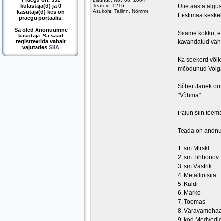
Praegu on, 391
Liitunud: Nov 06, 2004
külastaja(d) ja 0
Teateid: 1216
Uue aasta algus
Asukoht: Tallinn, Nõmme
kasutaja(d) kes on
Eestimaa keskel 
praegu portaalis.
Sa oled Anonüümne
Saame kokku, et
kasutaja. Sa saad
registreerida vabalt
kavandatud vähe
vajutades
SIIA
Ka seekord võiks
möödunud Volgaü
Sõber Janek oot
"Võhma".
Palun siin teema
Teada on andnu
1. sm Mirski
2. sm Tihhonov
3. sm Västrik
4. Metalliotsija
5. Kaldi
6. Marko
7. Toomas
8. Väravamehaa
9. kod Medvedj