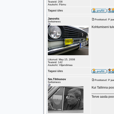
Teateid: 208
Asukoht: Pärnu
Tagasi üles
Janovits
Postitatud: P j
Seltsimees
Kohtumiseni tu
Liitunud: May 15, 2008
Teateid: 142
Asukoht: Viljandimaa
Tagasi üles
Sm.Tihhonov
Postitatud: P j
Seltsimees
Kui Tallinna poo
____________
Terve aasta poo