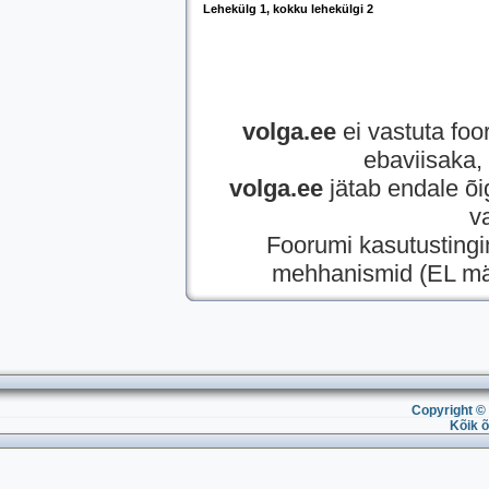
Lehekülg
1
, kokku lehekülgi
2
volga.ee
ei vastuta foor
ebaviisaka, 
volga.ee
jätab endale õi
v
Foorumi kasutusting
mehhanismid (EL mää
Copyright © 
Kõik õ