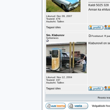
____________
Kaldi 5025 328
Annan ka ehitus
Liitunud: Dec 09, 2007
Teateid: 476
Asukoht: Tallinn
Tagasi üles
Sm. Klabunov
Postitatud: R j
Seltsimees
Klabunovil on s
Liitunud: Nov 12, 2004
Teateid: 197
Asukoht: Tallinn
Tagasi üles
Reasta tea
Volgaklubi f