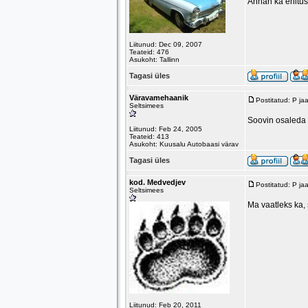
Annan ka ehitus
Liitunud: Dec 09, 2007
Teateid: 476
Asukoht: Tallinn
Tagasi üles
Väravamehaanik
Postitatud: P j
Seltsimees
Soovin osaleda v
Liitunud: Feb 24, 2005
Teateid: 413
Asukoht: Kuusalu Autobaasi värav
Tagasi üles
kod. Medvedjev
Postitatud: P j
Seltsimees
Ma vaatleks ka,
Liitunud: Feb 20, 2011