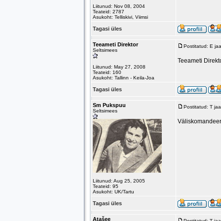
Liitunud: Nov 08, 2004
Teateid: 2787
Asukoht: Telliskivi, Viimsi
Tagasi üles
Teeameti Direktor
Postitatud: E j
Seltsimees
Teeameti Direkto
Liitunud: May 27, 2008
Teateid: 160
Asukoht: Tallinn - Keila-Joa
Tagasi üles
Sm Pukspuu
Postitatud: T j
Seltsimees
Väliskomandeeri
Liitunud: Aug 25, 2005
Teateid: 95
Asukoht: UK/Tartu
Tagasi üles
Atašee
Postitatud: T j