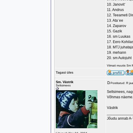
10. Janovit¨
11. Andrus
12. Teeameti Di
13. Ata¨ee
14. Zaparov
15. Gazik
16. sm Luukas
17. Eero Kohilas
18. MTJ juhataj
19. mehann
20. sm Autojuht
Viimati muutis Sm 
Tagasi üles
Sm. Västrik
Postitatud: R j
Seltsimees
Seltsimees, nagu
Võhmas näeme
Västrik
____________
Jõudu annab A-