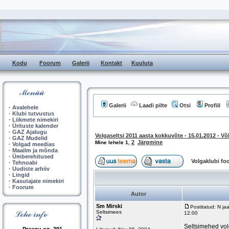
Kodu
Foorum
Galerii
Kontakt
Kuuluta
Galerii
Laadi pilte
Otsi
Profiil
·
Avalehele
·
Klubi tutvustus
·
Liikmete nimekiri
·
Ürituste kalender
·
GAZ Ajalugu
Volgaseltsi 2011 aasta kokkuvõte - 15.01.2012 - V
·
GAZ Mudelid
2
Järgmine
Mine lehele
1
,
·
Volgad meedias
·
Maailm ja mõnda
·
Ümberehitused
Volgaklubi f
·
Tehnoabi
·
Uudiste arhiiv
·
Lingid
·
Kasutajate nimekiri
·
Foorum
Autor
Sm Mirski
Postitatud: N j
Seltsimees
12:00
Seltsimehed vo