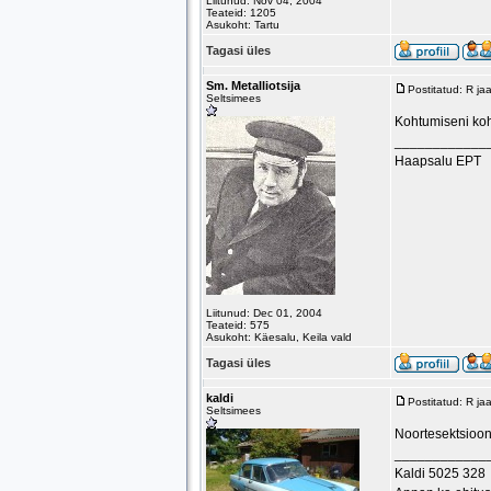
Liitunud: Nov 04, 2004
Teateid: 1205
Asukoht: Tartu
Tagasi üles
Sm. Metalliotsija
Postitatud: R j
Seltsimees
Kohtumiseni ko
____________
Haapsalu EPT
Liitunud: Dec 01, 2004
Teateid: 575
Asukoht: Käesalu, Keila vald
Tagasi üles
kaldi
Postitatud: R j
Seltsimees
Noortesektsioon 
____________
Kaldi 5025 328