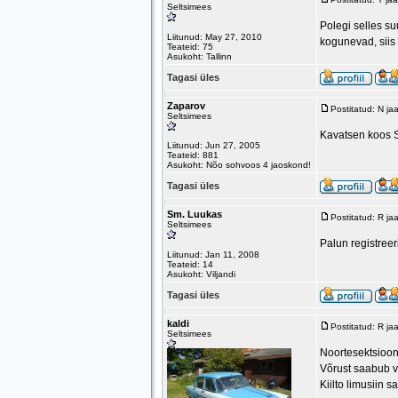
Seltsimees
Polegi selles s
Liitunud: May 27, 2010
kogunevad, siis 
Teateid: 75
Asukoht: Tallinn
Tagasi üles
Zaparov
Postitatud: N j
Seltsimees
Kavatsen koos S
Liitunud: Jun 27, 2005
Teateid: 881
Asukoht: Nõo sohvoos 4 jaoskond!
Tagasi üles
Sm. Luukas
Postitatud: R j
Seltsimees
Palun registreer
Liitunud: Jan 11, 2008
Teateid: 14
Asukoht: Viljandi
Tagasi üles
kaldi
Postitatud: R j
Seltsimees
Noortesektsiooni
Võrust saabub v
Kiilto limusiin 