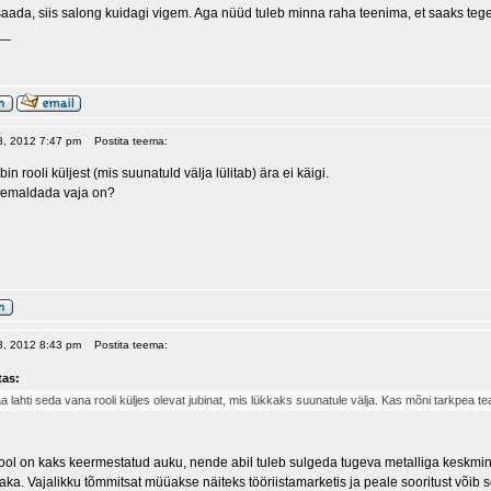
saada, siis salong kuidagi vigem. Aga nüüd tuleb minna raha teenima, et saaks te
__
13, 2012 7:47 pm
Postita teema:
n rooli küljest (mis suunatuld välja lülitab) ära ei käigi.
eemaldada vaja on?
13, 2012 8:43 pm
Postita teema:
tas:
aa lahti seda vana rooli küljes olevat jubinat, mis lükkaks suunatule välja. Kas mõni tarkpea 
ool on kaks keermestatud auku, nende abil tuleb sulgeda tugeva metalliga keskmine 
ka. Vajalikku tõmmitsat müüakse näiteks tööriistamarketis ja peale sooritust võib se