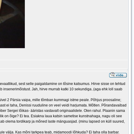
ttevaatlikud, sest selle paigaldamine on tõsine katsumus. Hirve sisse on tehtud
ab insenerimõistust. Jah, hirve murrab katki 10 sekundiga..(aga ehk loll saab
 talvel 2 Pärsia vaipa, mille tõmban kummagi istme peale. Põhjus proosaline;
kangast ei taha, Denissi ruuduline on veel veidi harjumata. Mõtlen. Põrandavaibad
er Sergei lõikas- ääristas vastavalt originaalidele. Olen rahul. Plaanin sama
lik on õige? Ei tea. Esiakna laua katsin sametise kunstnahaga, nagu oli see
 saab olema tordikarp ja mõned laste mänguasjad. (minu lapsed on küll suured,
natule välja. Kas mõni tarkpea teab, midamoodi lõhkuda? Ei taha olla barbar.