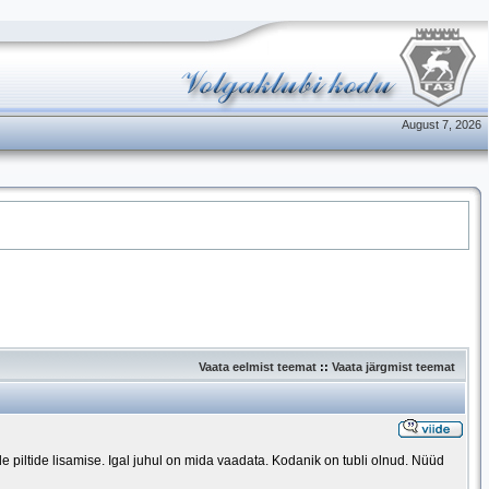
August 7, 2026
Vaata eelmist teemat
::
Vaata järgmist teemat
piltide lisamise. Igal juhul on mida vaadata. Kodanik on tubli olnud. Nüüd