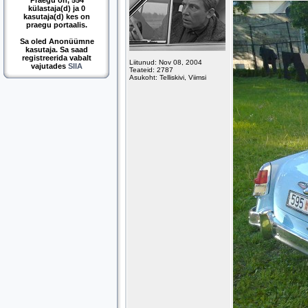
Praegu on, 554
külastaja(d) ja 0
kasutaja(d) kes on
praegu portaalis.
Sa oled Anonüümne
kasutaja. Sa saad
registreerida vabalt
Liitunud: Nov 08, 2004
vajutades
SIIA
Teateid: 2787
Asukoht: Telliskivi, Viimsi