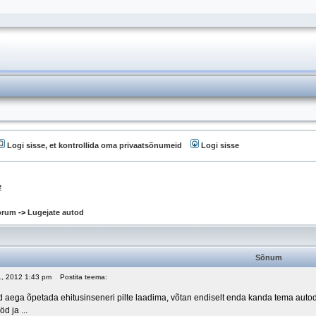
Logi sisse, et kontrollida oma privaatsõnumeid
Logi sisse
e
oorum
->
Lugejate autod
Sõnum
11, 2012 1:43 pm
Postita teema:
 aega õpetada ehitusinseneri pilte laadima, võtan endiselt enda kanda tema autode 
d ja ...