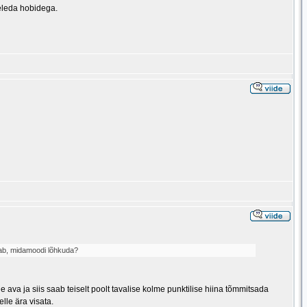
geleda hobidega.
teab, midamoodi lõhkuda?
ava ja siis saab teiselt poolt tavalise kolme punktilise hiina tõmmitsada
lle ära visata.