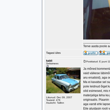
_______________
Terve aasta poole 
Tagasi üles
kaldi
Postitatud: E juuni 
Seltsimees
Ja mõned kommentaari
vaid väikese läbimõõ
aru ersatsist), aga or
Ma ei kavatse sel su
pole leidnud õiget k
olid esimesed, mis 
materjaliga teha ka
Liitunud: Dec 09, 2007
originaalis. Plaanin
Teateid: 476
Asukoht: Tallinn
aga varsti ehk laps
Eile alustasin rooli