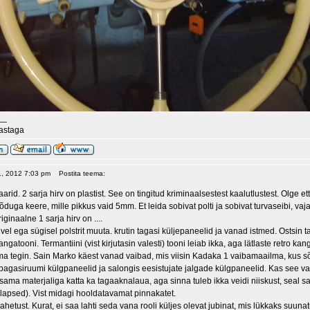
__
aastaga
11, 2012 7:03 pm
Postita teema:
d. 2 sarja hirv on plastist. See on tingitud kriminaalsestest kaalutlustest. Olge e
duga keere, mille pikkus vaid 5mm. Et leida sobivat polti ja sobivat turvaseibi, vaj
iginaalne 1 sarja hirv on ....
vel ega sügisel polstrit muuta. krutin tagasi küljepaneelid ja vanad istmed. Ostsin
angatooni. Termantiini (vist kirjutasin valesti) tooni leiab ikka, aga lätlaste retro 
ma tegin. Sain Marko käest vanad vaibad, mis viisin Kadaka 1 vaibamaailma, kus sõb
 pagasiruumi külgpaneelid ja salongis eesistujate jalgade külgpaneelid. Kas see va
 sama materjaliga katta ka tagaaknalaua, aga sinna tuleb ikka veidi niiskust, seal
elapsed). Vist midagi hooldatavamat pinnakatet.
 vahetust. Kurat, ei saa lahti seda vana rooli küljes olevat jubinat, mis lükkaks suu