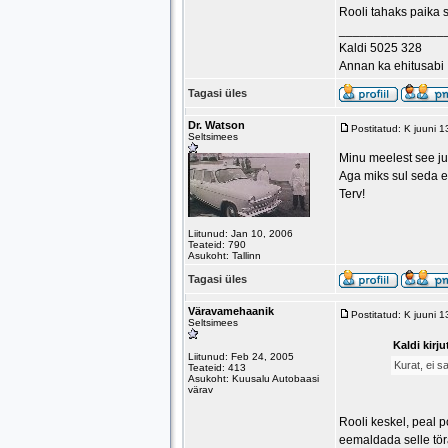
Rooli tahaks paika 
_______________
Kaldi 5025 328
Annan ka ehitusabi
Tagasi üles
Dr. Watson
Postitatud: K juuni 
Seltsimees
Minu meelest see jubi
Aga miks sul seda 
Terv!
Liitunud: Jan 10, 2006
Teateid: 790
Asukoht: Tallinn
Tagasi üles
Väravamehaanik
Postitatud: K juuni 
Seltsimees
Kaldi kirju
Liitunud: Feb 24, 2005
Kurat, ei s
Teateid: 413
Asukoht: Kuusalu Autobaasi
värav
Rooli keskel, peal p
eemaldada selle töra