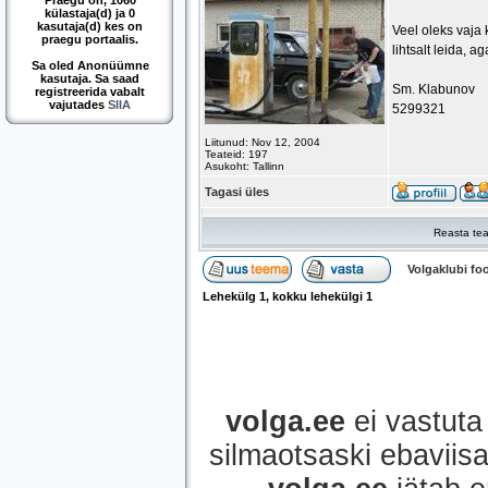
Praegu on, 1060
külastaja(d) ja 0
kasutaja(d) kes on
Veel oleks vaja 
praegu portaalis.
lihtsalt leida, 
Sa oled Anonüümne
kasutaja. Sa saad
Sm. Klabunov
registreerida vabalt
vajutades
SIIA
5299321
Liitunud: Nov 12, 2004
Teateid: 197
Asukoht: Tallinn
Tagasi üles
Reasta tea
Volgaklubi f
Lehekülg
1
, kokku lehekülgi
1
volga.ee
ei vastuta 
silmaotsaski ebaviisak