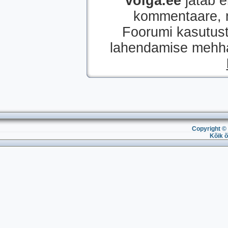
volga.ee
jätab e
kommentaare, mi
Foorumi kasutust
lahendamise mehhan
Copyright © 
Kõik õ