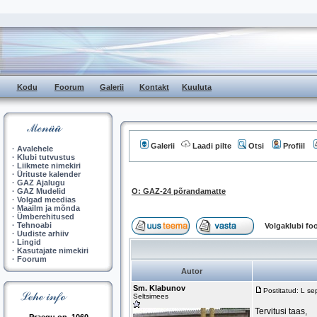
Kodu
Foorum
Galerii
Kontakt
Kuuluta
Galerii
Laadi pilte
Otsi
Profiil
·
Avalehele
·
Klubi tutvustus
·
Liikmete nimekiri
·
Ürituste kalender
·
GAZ Ajalugu
·
GAZ Mudelid
O: GAZ-24 põrandamatte
·
Volgad meedias
·
Maailm ja mõnda
·
Ümberehitused
·
Tehnoabi
Volgaklubi f
·
Uudiste arhiiv
·
Lingid
·
Kasutajate nimekiri
·
Foorum
Autor
Sm. Klabunov
Postitatud: L s
Seltsimees
Tervitusi taas,