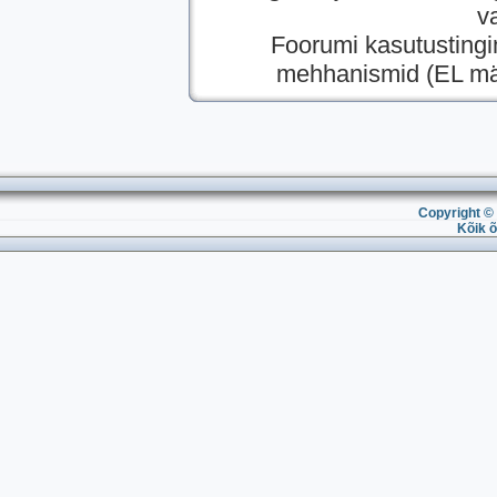
v
Foorumi kasutusting
mehhanismid (EL mää
Copyright © 
Kõik õ