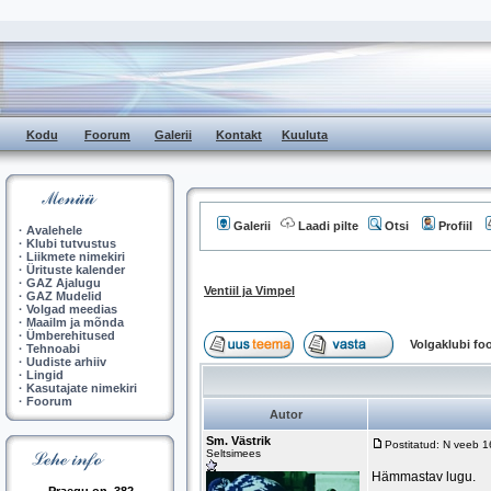
Kodu
Foorum
Galerii
Kontakt
Kuuluta
Galerii
Laadi pilte
Otsi
Profiil
·
Avalehele
·
Klubi tutvustus
·
Liikmete nimekiri
·
Ürituste kalender
·
GAZ Ajalugu
Ventiil ja Vimpel
·
GAZ Mudelid
·
Volgad meedias
·
Maailm ja mõnda
·
Ümberehitused
Volgaklubi f
·
Tehnoabi
·
Uudiste arhiiv
·
Lingid
·
Kasutajate nimekiri
·
Foorum
Autor
Sm. Västrik
Postitatud: N veeb 
Seltsimees
Hämmastav lugu.