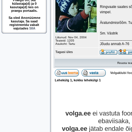
Praegu on, 382
külastaja(d) ja 0
Ringvaate saates sõi
kasutaja(d) kes on
praegu portaalis.
vimpel.
Sa oled Anonüümne
kasutaja. Sa saad
Äratundmisrõõm. Tub
registreerida vabalt
vajutades
SIIA
Sm. Västrik
Liitunud: Nov 04, 2004
_______________
Teateid: 1205
Jõudu annab A-76
Asukoht: Tartu
Tagasi üles
Reasta tea
Volgaklubi f
Lehekülg
1
, kokku lehekülgi
1
volga.ee
ei vastuta foor
ebaviisaka, 
volga.ee
jätab endale õi