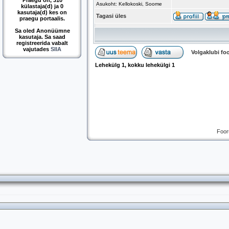
Praegu on, 310
Asukoht: Kellokoski, Soome
külastaja(d) ja 0
kasutaja(d) kes on
Tagasi üles
praegu portaalis.
Sa oled Anonüümne
kasutaja. Sa saad
registreerida vabalt
vajutades
SIIA
Volgaklubi f
Lehekülg
1
, kokku lehekülgi
1
Foor