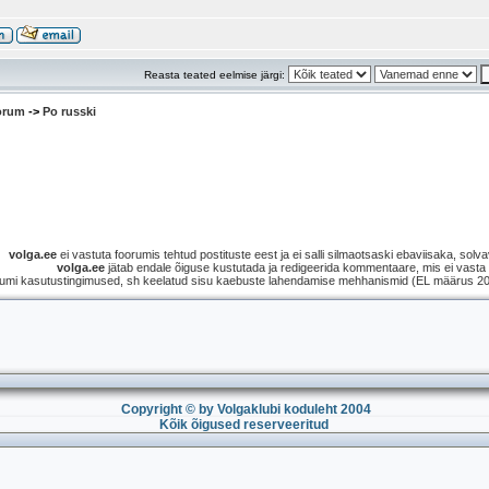
Reasta teated eelmise järgi:
oorum
->
Po russki
volga.ee
ei vastuta foorumis tehtud postituste eest ja ei salli silmaotsaski ebaviisaka, solvav
volga.ee
jätab endale õiguse kustutada ja redigeerida kommentaare, mis ei vasta s
umi kasutustingimused, sh keelatud sisu kaebuste lahendamise mehhanismid (EL määrus 2021
Copyright © by Volgaklubi koduleht 2004
Kõik õigused reserveeritud