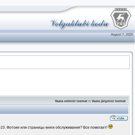
August 7, 2026
Vaata eelmist teemat
::
Vaata järgmist teemat
23. Фотоие или страницы книги обслуживания? Все помогает!