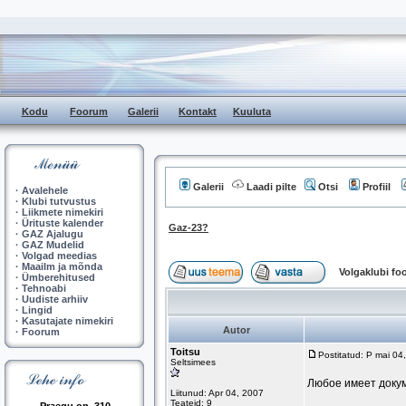
Kodu
Foorum
Galerii
Kontakt
Kuuluta
Galerii
Laadi pilte
Otsi
Profiil
·
Avalehele
·
Klubi tutvustus
·
Liikmete nimekiri
·
Ürituste kalender
Gaz-23?
·
GAZ Ajalugu
·
GAZ Mudelid
·
Volgad meedias
·
Maailm ja mõnda
Volgaklubi f
·
Ümberehitused
·
Tehnoabi
·
Uudiste arhiiv
·
Lingid
·
Kasutajate nimekiri
Autor
·
Foorum
Toitsu
Postitatud: P mai 0
Seltsimees
Любое имеет докум
Liitunud: Apr 04, 2007
Teateid: 9