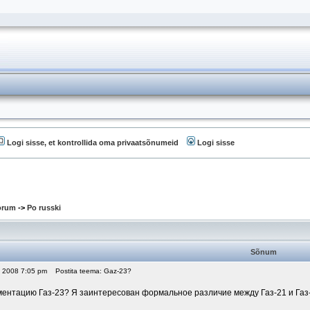
Logi sisse, et kontrollida oma privaatsõnumeid
Logi sisse
oorum
->
Po russki
Sõnum
4, 2008 7:05 pm
Postita teema: Gaz-23?
ентацию Газ-23? Я заинтересован формальное различие между Газ-21 и Газ-