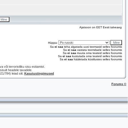
Ajatsoon on EET Eesti talveaeg
Hüppa:
Sa
ei saa
teha algatada uusi teemasid selles foorumis
Sa
ei saa
vastata teemdaele selles foorumis
Sa
ei saa
muuta oma teateid selles foorumis
Sa
ei saa
kustutada oma teateid selles foorumis
Sa
ei saa
hääletada küsitlustes selles foorumis
a või terroristliku sisu esitamist.
isult headele tavadele.
/784) leiad siit:
Kasutustingimused
Forums ©