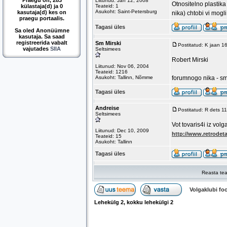
Praegu on, 283
Liitunud: Jan 12, 2008
Otnositelno plastika
külastaja(d) ja 0
Teateid: 1
Asukoht: Saint-Petersburg
kasutaja(d) kes on
nika) chtobi vi mogl
praegu portaalis.
Tagasi üles
Sa oled Anonüümne
kasutaja. Sa saad
registreerida vabalt
Sm Mirski
Postitatud: K jaan 1
vajutades
SIIA
Seltsimees
Robert Mirski
Liitunud: Nov 06, 2004
Teateid: 1216
Asukoht: Tallinn, Nõmme
forumnogo nika - sm
Tagasi üles
Andreise
Postitatud: R dets 1
Seltsimees
Vot tovaris4i iz volg
Liitunud: Dec 10, 2009
http://www.retrodet
Teateid: 15
Asukoht: Tallinn
Tagasi üles
Reasta tea
Volgaklubi f
Lehekülg
2
, kokku lehekülgi
2