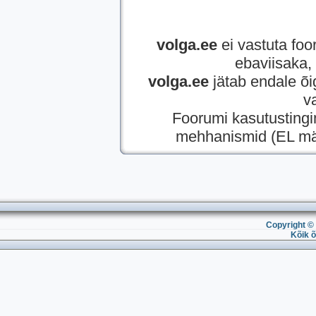
volga.ee
ei vastuta foor
ebaviisaka, 
volga.ee
jätab endale õi
v
Foorumi kasutusting
mehhanismid (EL mää
Copyright © 
Kõik õ