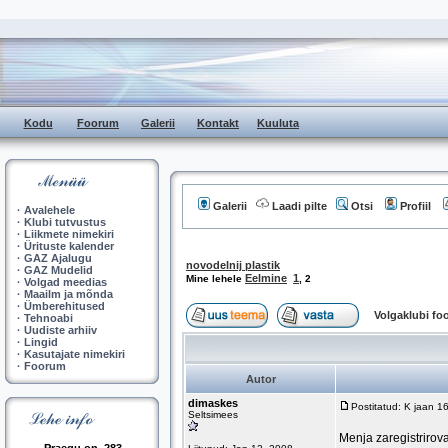
Kodu
Foorum
Galerii
Kontakt
Kuuluta
Galerii
Laadi pilte
Otsi
Profiil
·
Avalehele
·
Klubi tutvustus
·
Liikmete nimekiri
·
Ürituste kalender
·
GAZ Ajalugu
novodelnij plastik
·
GAZ Mudelid
Eelmine
1
Mine lehele
,
2
·
Volgad meedias
·
Maailm ja mõnda
·
Ümberehitused
Volgaklubi f
·
Tehnoabi
·
Uudiste arhiiv
·
Lingid
·
Kasutajate nimekiri
·
Foorum
Autor
dimaskes
Postitatud: K jaan 1
Seltsimees
Menja zaregistrirov