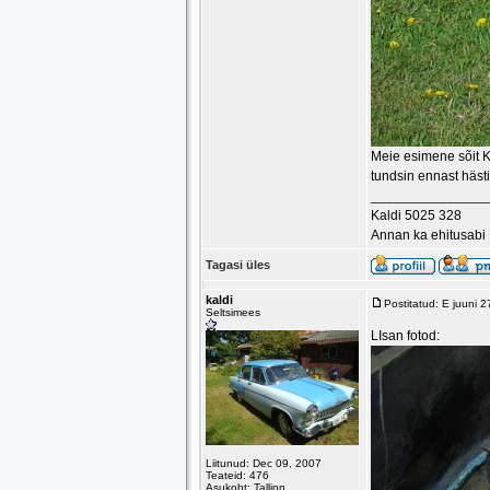
Meie esimene sõit Ka
tundsin ennast häst
_______________
Kaldi 5025 328
Annan ka ehitusabi
Tagasi üles
kaldi
Postitatud: E juuni 
Seltsimees
LIsan fotod:
Liitunud: Dec 09, 2007
Teateid: 476
Asukoht: Tallinn