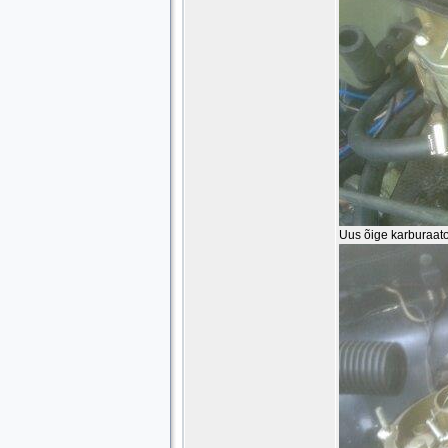
Uus õige karburaator