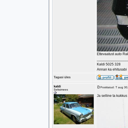
Ettevaatust auto Rak
_______________
Kaldi 5025 328
Annan ka ehitusabi
Tagasi üles
kaldi
Postitatud: T aug 3
Seltsimees
Ja selline ta kukku