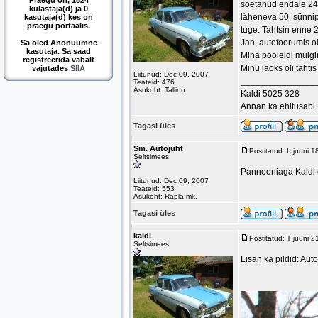
Praegu on, 1824
soetanud endale 241
külastaja(d) ja 0
läheneva 50. sünnip
kasutaja(d) kes on
praegu portaalis.
tuge. Tahtsin enne 2
Jah, autofoorumis ol
Sa oled Anonüümne
kasutaja. Sa saad
Mina pooleldi mulgi
registreerida vabalt
Minu jaoks oli tähti
vajutades
SIIA
Liitunud: Dec 09, 2007
_______________
Teateid: 476
Asukoht: Tallinn
Kaldi 5025 328
Annan ka ehitusabi
Tagasi üles
Sm. Autojuht
Postitatud: L juuni 
Seltsimees
Pannooniaga Kaldi ol
Liitunud: Dec 09, 2007
Teateid: 553
Asukoht: Rapla mk.
Tagasi üles
kaldi
Postitatud: T juuni 
Seltsimees
Lisan ka pildid: Aut