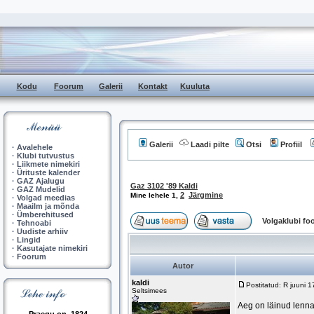
Kodu
Foorum
Galerii
Kontakt
Kuuluta
Galerii
Laadi pilte
Otsi
Profiil
·
Avalehele
·
Klubi tutvustus
·
Liikmete nimekiri
·
Ürituste kalender
·
GAZ Ajalugu
Gaz 3102 '89 Kaldi
·
GAZ Mudelid
2
Järgmine
Mine lehele
1
,
·
Volgad meedias
·
Maailm ja mõnda
·
Ümberehitused
Volgaklubi f
·
Tehnoabi
·
Uudiste arhiiv
·
Lingid
·
Kasutajate nimekiri
·
Foorum
Autor
kaldi
Postitatud: R juuni 
Seltsimees
Aeg on läinud lenna