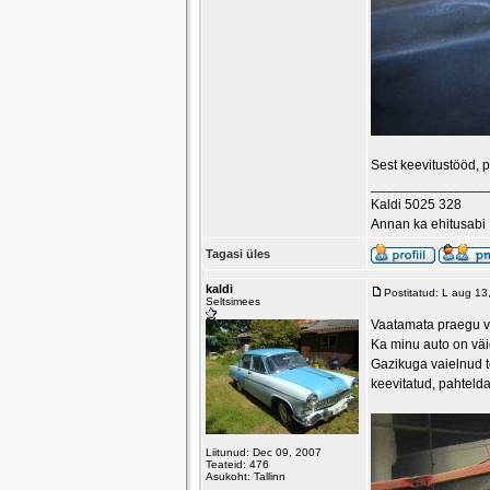
Sest keevitustööd, p
_______________
Kaldi 5025 328
Annan ka ehitusabi
Tagasi üles
kaldi
Postitatud: L aug 1
Seltsimees
Vaatamata praegu v
Ka minu auto on väi
Gazikuga vaielnud t
keevitatud, pahtelda
Liitunud: Dec 09, 2007
Teateid: 476
Asukoht: Tallinn