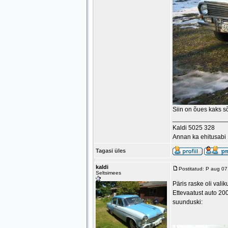
Siin on õues kaks s
_______________
Kaldi 5025 328
Annan ka ehitusabi
Tagasi üles
kaldi
Postitatud: P aug 0
Seltsimees
Päris raske oli vali
Ettevaatust auto 200
suunduski: