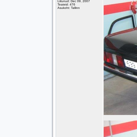
Liitunud: Dec 09, 2007
Teateid: 476
Asukoht: Tallinn