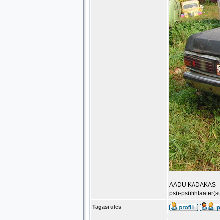
______________
AADU KADAKAS
psü-psühhiaater(s
Tagasi üles