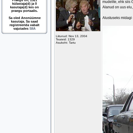
Praegu on, 1321
mudelite, ehk siis
külastaja(d) ja 0
Alanud on uus elu
kasutaja(d) kes on
praegu portaalis.
Alustuseks midagi 
Sa oled Anonüümne
kasutaja. Sa saad
registreerida vabalt
vajutades
SIIA
Liitunud: Nov 13, 2004
Teateid: 1329
Asukoht: Tartu