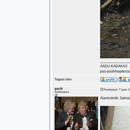
______________
AADU KADAKAS
psü-psühhiaater(s
Tagasi üles
gazik
Postitatud: T jaan
Seltsimees
Alamrubriik: Salon