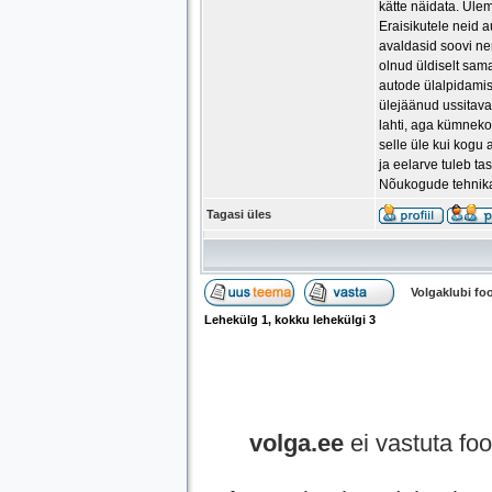
kätte näidata. Ülem
Eraisikutele neid a
avaldasid soovi nen
olnud üldiselt sam
autode ülalpidamis
ülejäänud ussitavad
lahti, aga kümnekon
selle üle kui kogu
ja eelarve tuleb ta
Nõukogude tehnika 
Tagasi üles
Volgaklubi f
Lehekülg
1
, kokku lehekülgi
3
volga.ee
ei vastuta foo