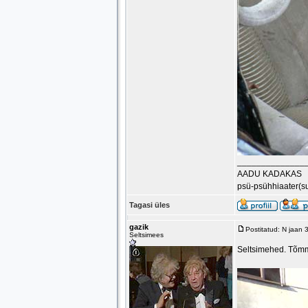
______________
AADU KADAKAS
psü-psühhiaater(s
Tagasi üles
gazik
Postitatud: N jaan
Seltsimees
Seltsimehed. Tõmma