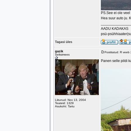
PS.See ei ole veel 
Hea suur auto ju. 
______________
AADU KADAKAS
psü-psühhiaater(s
Tagasi üles
gazik
Postitatud: R veeb
Seltsimees
Panen selle pildi k
Liitunud: Nov 13, 2004
Teateid: 1329
Asukoht: Tartu