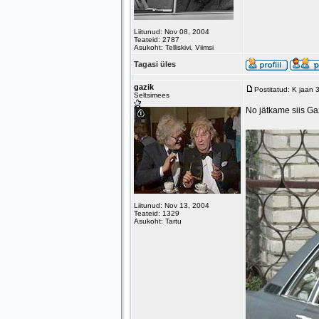
Liitunud: Nov 08, 2004
Teateid: 2787
Asukoht: Telliskivi, Viimsi
Tagasi üles
gazik
Postitatud: K jaan
Seltsimees
No jätkame siis Ga
Liitunud: Nov 13, 2004
Teateid: 1329
Asukoht: Tartu