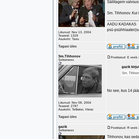
Säilitagem valvsus
Sm. Tihhonov. Kui
______________
AADU KADAKAS
psü-psühhiaater(s
Liitunud: Nov 13, 2004
Teateid: 1329
Asukoht: Tartu
Tagasi üles
Sm.Tihhonov
Postitatud: E veeb
Seltsimees
gazik kirju
Sm. Tihhon
No see, kus 14 jä
Liitunud: Nov 08, 2004
Teateid: 2787
Asukoht: Telliskivi, Viimsi
Tagasi üles
gazik
Postitatud: R veeb
Seltsimees
Tihhonov, kas sed