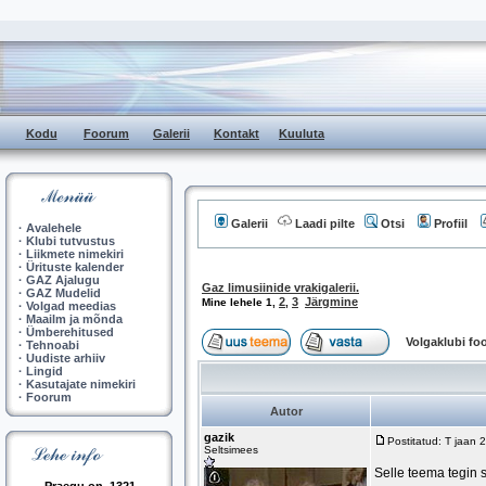
Kodu
Foorum
Galerii
Kontakt
Kuuluta
Galerii
Laadi pilte
Otsi
Profiil
·
Avalehele
·
Klubi tutvustus
·
Liikmete nimekiri
·
Ürituste kalender
·
GAZ Ajalugu
Gaz limusiinide vrakigalerii.
·
GAZ Mudelid
2
3
Järgmine
Mine lehele
1
,
,
·
Volgad meedias
·
Maailm ja mõnda
·
Ümberehitused
Volgaklubi f
·
Tehnoabi
·
Uudiste arhiiv
·
Lingid
·
Kasutajate nimekiri
·
Foorum
Autor
gazik
Postitatud: T jaan
Seltsimees
Selle teema tegin 