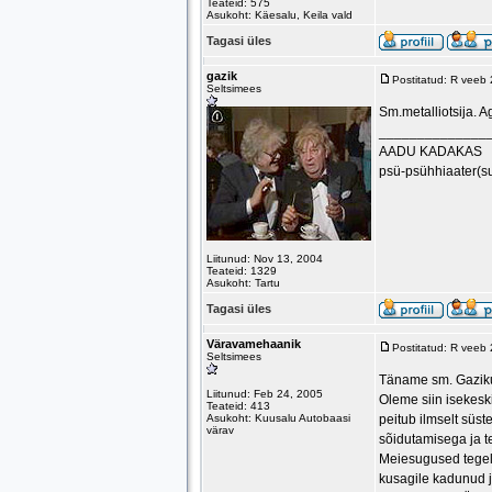
Teateid: 575
Asukoht: Käesalu, Keila vald
Tagasi üles
gazik
Postitatud: R veeb
Seltsimees
Sm.metalliotsija. Ag
______________
AADU KADAKAS
psü-psühhiaater(s
Liitunud: Nov 13, 2004
Teateid: 1329
Asukoht: Tartu
Tagasi üles
Väravamehaanik
Postitatud: R veeb
Seltsimees
Täname sm. Gazikut
Liitunud: Feb 24, 2005
Oleme siin isekesk
Teateid: 413
Asukoht: Kuusalu Autobaasi
peitub ilmselt süs
värav
sõidutamisega ja t
Meiesugused tegele
kusagile kadunud j