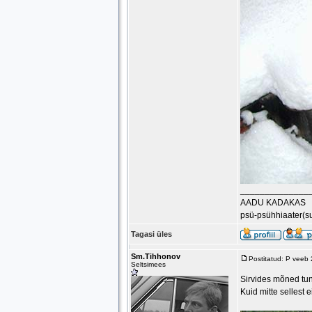
______________
AADU KADAKAS
psü-psühhiaater(s
Tagasi üles
Sm.Tihhonov
Postitatud: P veeb
Seltsimees
Sirvides mõned tun
Kuid mitte sellest 