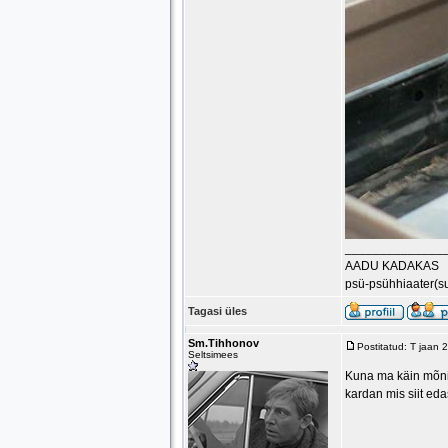
______________
AADU KADAKAS
psü-psühhiaater(s
Tagasi üles
Sm.Tihhonov
Postitatud: T jaan
Seltsimees
Kuna ma käin mõnik
kardan mis siit edas