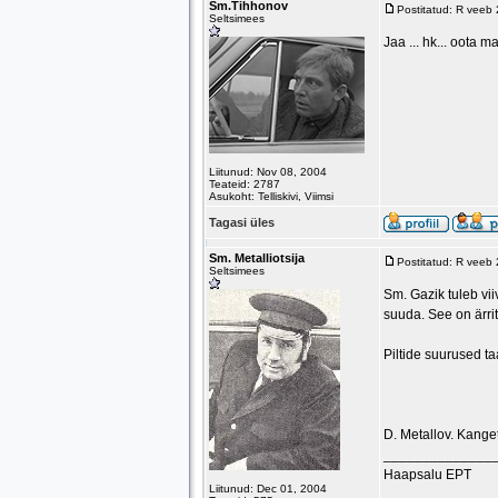
Sm.Tihhonov
Postitatud: R veeb
Seltsimees
Jaa ... hk... oota 
Liitunud: Nov 08, 2004
Teateid: 2787
Asukoht: Telliskivi, Viimsi
Tagasi üles
Sm. Metalliotsija
Postitatud: R veeb
Seltsimees
Sm. Gazik tuleb vii
suuda. See on ärrit
Piltide suurused taa
D. Metallov. Kanget
______________
Haapsalu EPT
Liitunud: Dec 01, 2004