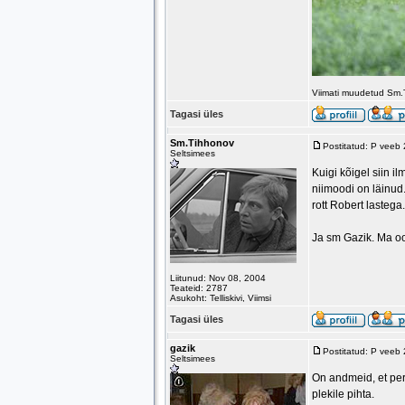
Viimati muudetud Sm.
Tagasi üles
Sm.Tihhonov
Postitatud: P veeb
Seltsimees
Kuigi kõigel siin i
niimoodi on läinud
rott Robert lastega
Ja sm Gazik. Ma oot
Liitunud: Nov 08, 2004
Teateid: 2787
Asukoht: Telliskivi, Viimsi
Tagasi üles
gazik
Postitatud: P veeb
Seltsimees
On andmeid, et per
plekile pihta.