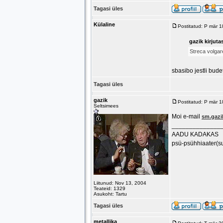
Tagasi üles
Külaline
Postitatud: P mär 
gazik kirjuta
Streca volgar
sbasibo jestli bud
Tagasi üles
gazik
Postitatud: P mär 
Seltsimees
Moi e-mail
sm.gaz
______________
AADU KADAKAS
psü-psühhiaater(s
Liitunud: Nov 13, 2004
Teateid: 1329
Asukoht: Tartu
Tagasi üles
metallika