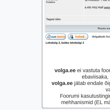
Postitatud: T mär 
Külaline
a eto moj mail
peto
Tagasi üles
Reasta tea
Volgaklubi f
Lehekülg
2
, kokku lehekülgi
2
volga.ee
ei vastuta foor
ebaviisaka, 
volga.ee
jätab endale õi
v
Foorumi kasutusting
mehhanismid (EL mää