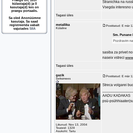
Praegu on, 1037
Stranichka na russ
külastaja(d) ja 0
Vsegda interesno u
kasutaja(d) kes on
praegu portaalis.
Tagasi üles
Sa oled Anonüümne
kasutaja. Sa saad
metallika
registreerida vabalt
Postitatud: E mär 
Külaline
vajutades
SIIA
Sm. Punane P
Pozdravim nash
sasiba za privet no 
naseix vstreci
www.
Tagasi üles
gazik
Postitatud: E mär 
Seltsimees
Streca volgarei bu
______________
AADU KADAKAS
psü-psühhiaater(s
Liitunud: Nov 13, 2004
Teateid: 1329
Asukoht: Tartu