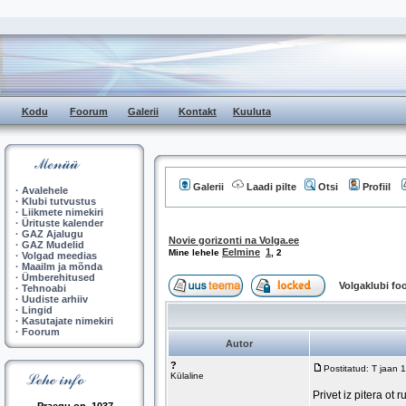
Kodu
Foorum
Galerii
Kontakt
Kuuluta
Galerii
Laadi pilte
Otsi
Profiil
·
Avalehele
·
Klubi tutvustus
·
Liikmete nimekiri
·
Ürituste kalender
·
GAZ Ajalugu
Novie gorizonti na Volga.ee
·
GAZ Mudelid
Eelmine
1
Mine lehele
,
2
·
Volgad meedias
·
Maailm ja mõnda
·
Ümberehitused
Volgaklubi f
·
Tehnoabi
·
Uudiste arhiiv
·
Lingid
·
Kasutajate nimekiri
·
Foorum
Autor
?
Postitatud: T jaan
Külaline
Privet iz pitera ot 