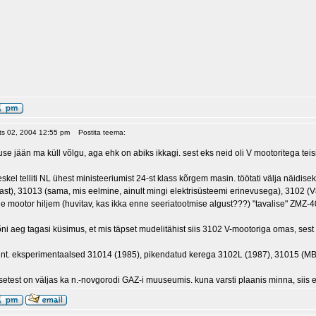
ets 02, 2004 12:55 pm
Postita teema:
se jään ma küll võlgu, aga ehk on abiks ikkagi. sest eks neid oli V mootoritega teisi
skel telliti NL ühest ministeeriumist 24-st klass kõrgem masin. töötati välja näidis
st), 31013 (sama, mis eelmine, ainult mingi elektrisüsteemi erinevusega), 3102 (V8
le mootor hiljem (huvitav, kas ikka enne seeriatootmise algust???) "tavalise" ZMZ-4
ni aeg tagasi küsimus, et mis täpset mudelitähist siis 3102 V-mootoriga omas, ses
l nt. eksperimentaalsed 31014 (1985), pikendatud kerega 3102L (1987), 31015 (MB 2,
etest on väljas ka n.-novgorodi GAZ-i muuseumis. kuna varsti plaanis minna, siis eh