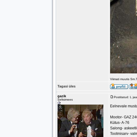
Viimati muutis Sm
Tagasi üles
gazik
Postitatud: L j
Seltsimees
Eelnevale musta
Mootor- GAZ 240
Kütus- A-76
Salong- askeetli
Tootmisarv- valm