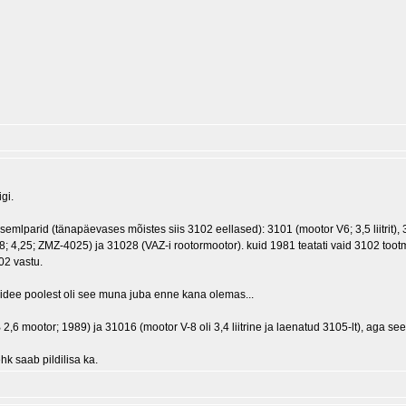
gi.
eksemlparid (tänapäevases mõistes siis 3102 eellased): 3101 (mootor V6; 3,5 liitrit),
; 4,25; ZMZ-4025) ja 31028 (VAZ-i rootormootor). kuid 1981 teatati vaid 3102 tootm
02 vastu.
t idee poolest oli see muna juba enne kana olemas...
6 mootor; 1989) ja 31016 (mootor V-8 oli 3,4 liitrine ja laenatud 3105-lt), aga se
k saab pildilisa ka.