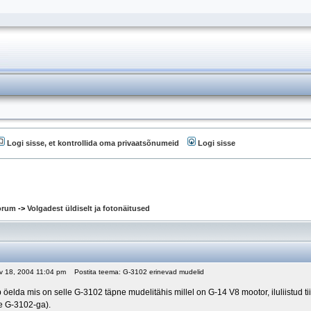
Logi sisse, et kontrollida oma privaatsõnumeid
Logi sisse
oorum
->
Volgadest üldiselt ja fotonäitused
ov 18, 2004 11:04 pm
Postita teema: G-3102 erinevad mudelid
öelda mis on selle G-3102 täpne mudelitähis millel on G-14 V8 mootor, iluliistud ti
e G-3102-ga).