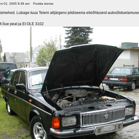
uni 01, 2005 9:39 am
Postita teema:
simehed. Lubage tuua Teieni alljärgenv pildiseeria eileõhtusest autosõiduelamuse
lt õue peal ja EI OLE 3102