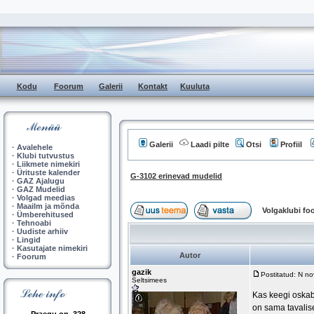
Kodu
Foorum
Galerii
Kontakt
Kuuluta
Galerii
Laadi pilte
Otsi
Profiil
·
Avalehele
·
Klubi tutvustus
·
Liikmete nimekiri
·
Ürituste kalender
G-3102 erinevad mudelid
·
GAZ Ajalugu
·
GAZ Mudelid
·
Volgad meedias
·
Maailm ja mõnda
Volgaklubi f
·
Ümberehitused
·
Tehnoabi
·
Uudiste arhiiv
·
Lingid
·
Kasutajate nimekiri
Autor
·
Foorum
gazik
Postitatud: N n
Seltsimees
Kas keegi oskab 
on sama tavalis