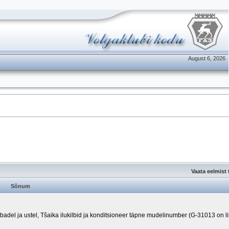
August 6, 2026
Vaata eelmist
Sõnum
ibadel ja ustel, Tšaika ilukilbid ja konditsioneer täpne mudelinumber (G-31013 on l