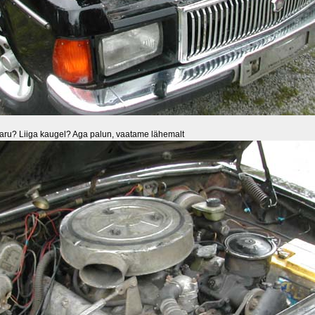
 aru? Liiga kaugel? Aga palun, vaatame lähemalt