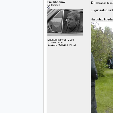
Sm.Tihhonov
Postitatud: K ju
Seltsimees
Lugupeetud selt
Haigutab tigeda
Liitunud: Nov 08, 2004
Teateid: 2787
Asukoht: Telliskivi, Viimsi