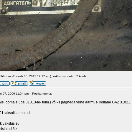
.Tihhonov (E veeb 06, 2012 12:12 am), kokku muudetud 2 korda
aan 07, 2006 11:34 pm
Postita teema:
le loomale (loe 31013-le- toim.) võiks järgneda teine äärmus- kollane GAZ 31021.
1 taksolt laenatud
k vakstusisu
istatud 3tk.