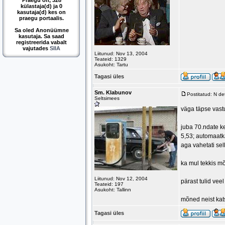
Praegu on, 328
külastaja(d) ja 0
kasutaja(d) kes on
praegu portaalis.
Sa oled Anonüümne
kasutaja. Sa saad
registreerida vabalt
vajutades
SIIA
Liitunud: Nov 13, 2004
Teateid: 1329
Asukoht: Tartu
Tagasi üles
Sm. Klabunov
Postitatud: N d
Seltsimees
väga täpse vastu
juba 70.ndate ke
5,53; automaatka
aga vahetati sel
ka mul tekkis mõ
Liitunud: Nov 12, 2004
pärast tulid vee
Teateid: 197
Asukoht: Tallinn
mõned neist kats
Tagasi üles