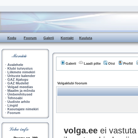
Kodu
Foorum
Galerii
Kontakt
Kuuluta
Galerii
Laadi pilte
Otsi
Profiil
·
Avalehele
·
Klubi tutvustus
·
Liikmete nimekiri
·
Ürituste kalender
·
GAZ Ajalugu
·
GAZ Mudelid
Volgaklubi foorum
·
Volgad meedias
·
Maailm ja mõnda
·
Ümberehitused
·
Tehnoabi
·
Uudiste arhiiv
·
Lingid
·
Kasutajate nimekiri
·
Foorum
volga.ee
ei vastuta 