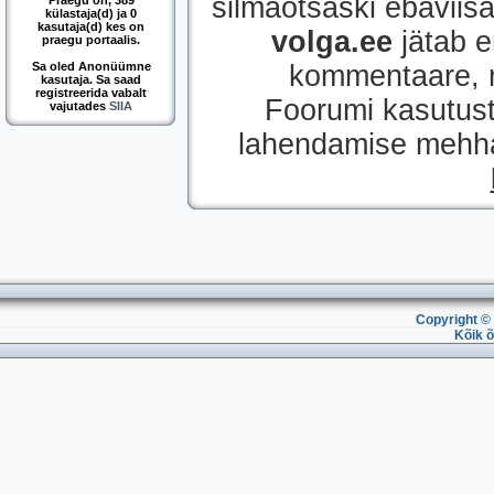
silmaotsaski ebaviisak
Praegu on, 389
külastaja(d) ja 0
kasutaja(d) kes on
volga.ee
jätab e
praegu portaalis.
Sa oled Anonüümne
kommentaare, mi
kasutaja. Sa saad
registreerida vabalt
Foorumi kasutust
vajutades
SIIA
lahendamise mehhan
Copyright © 
Kõik õ