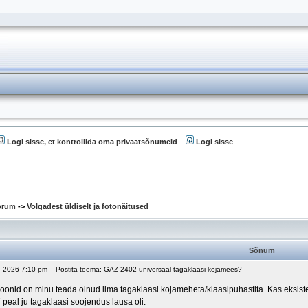
Logi sisse, et kontrollida oma privaatsõnumeid
Logi sisse
oorum
->
Volgadest üldiselt ja fotonäitused
Sõnum
5, 2026 7:10 pm
Postita teema: GAZ 2402 universaal tagaklaasi kojamees?
oonid on minu teada olnud ilma tagaklaasi kojameheta/klaasipuhastita. Kas eksiste
 peal ju tagaklaasi soojendus lausa oli.