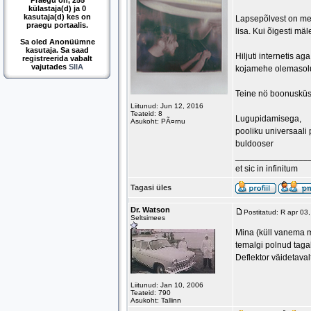
Praegu on, 255
külastaja(d) ja 0
kasutaja(d) kes on
Lapsepõlvest on meel
praegu portaalis.
lisa. Kui õigesti mäl
Sa oled Anonüümne
kasutaja. Sa saad
Hiljuti internetis a
registreerida vabalt
vajutades
SIIA
kojamehe olemasol
Teine nö boonusküsim
Liitunud: Jun 12, 2016
Teateid: 8
Lugupidamisega,
Asukoht: PÃ¤rnu
pooliku universaali 
buldooser
_______________
et sic in infinitum
Tagasi üles
Dr. Watson
Postitatud: R apr 03
Seltsimees
Mina (küll vanema m
temalgi polnud taga
Deflektor väidetavalt
Liitunud: Jan 10, 2006
Teateid: 790
Asukoht: Tallinn