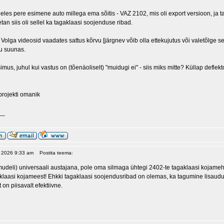
es pere esimene auto millega ema sõitis - VAZ 2102, mis oli export versioon, ja tal 
etan siis oli sellel ka tagaklaasi soojenduse ribad.
ga Volga videosid vaadates sattus kõrvu [järgnev võib olla ettekujutus või valetõlge 
u suunas.
us, juhul kui vastus on (tõenäoliselt) "muidugi ei" - siis miks mitte? Küllap deflekto
projekti omanik
__
, 2026 9:33 am
Postita teema:
udeli) universaali austajana, pole oma silmaga ühtegi 2402-te tagaklaasi kojam
klaasi kojameest! Ehkki tagaklaasi soojendusribad on olemas, ka tagumine lisaudu
 on piisavalt efektiivne.