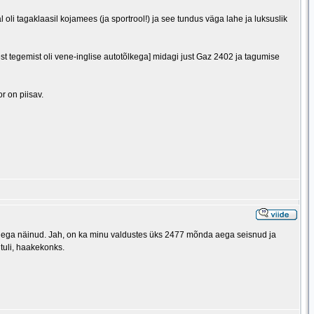
oli tagaklaasil kojamees (ja sportrool!) ja see tundus väga lahe ja luksuslik
sest tegemist oli vene-inglise autotõlkega] midagi just Gaz 2402 ja tagumise
r on piisav.
ehega näinud. Jah, on ka minu valdustes üks 2477 mõnda aega seisnud ja
tuli, haakekonks.