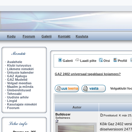
Kodu
Foorum
Galerii
Kontakt
Kuuluta
Galerii
Laadi pilte
Otsi
Profiil
·
Avalehele
·
Klubi tutvustus
·
Liikmete nimekiri
·
Ürituste kalender
GAZ 2402 universaal tagaklaasi kojamees?
·
GAZ Ajalugu
·
GAZ Mudelid
·
Volgad meedias
·
Maailm ja mõnda
Volgaklubi f
·
Ümberehitused
·
Tehnoabi
·
Uudiste arhiiv
·
Lingid
·
Kasutajate nimekiri
Autor
·
Foorum
Bulldozer
Postitatud: K mär 2
Seltsimees
Kõik Gaz 2402 versi
diiselversiooni 2477