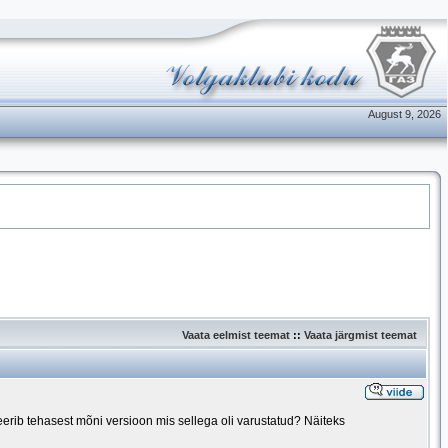
August 9, 2026
Vaata eelmist teemat
::
Vaata järgmist teemat
erib tehasest mõni versioon mis sellega oli varustatud? Näiteks