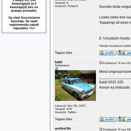
Praegu on, 269
Teateid: 6
külastaja(d) ja 0
Asukoht: Finland
Sooviks leida volga
kasutaja(d) kes on
praegu portaalis.
Lisaks oleks tore sa
Sa oled Anonüümne
kasutaja. Sa saad
Tagapingi all pean si
registreerida vabalt
vajutades
SIIA
E: Unustasin lisada
Viimati muudetud wolfe
Tagasi üles
kaldi
Postitatud: N nov 0
Seltsimees
Minul originaal konk
_______________
Kaldi 5025 328
Annan ka ehitusabi
Liitunud: Dec 09, 2007
Teateid: 476
Asukoht: Tallinn
Tagasi üles
wolfest3in
Postitatud: N nov 0