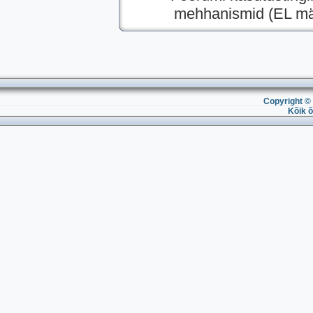
mehhanismid (EL mää
Copyright © 
Kõik õ