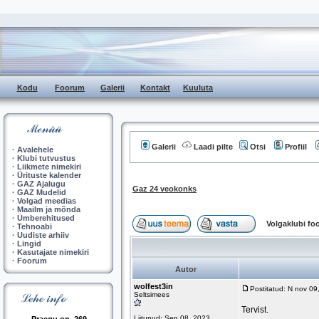
Kodu
Foorum
Galerii
Kontakt
Kuuluta
Galerii
Laadi pilte
Otsi
Profiil
·
Avalehele
·
Klubi tutvustus
·
Liikmete nimekiri
·
Ürituste kalender
·
GAZ Ajalugu
Gaz 24 veokonks
·
GAZ Mudelid
·
Volgad meedias
·
Maailm ja mõnda
·
Ümberehitused
Volgaklubi f
·
Tehnoabi
·
Uudiste arhiiv
·
Lingid
·
Kasutajate nimekiri
·
Foorum
Autor
wolfest3in
Postitatud: N nov 0
Seltsimees
Tervist.
Liitunud: Sep 08, 2023