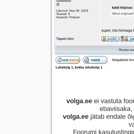
Seltsimees
kaldi kirjutas:
Liitunud: Sep 08, 2023
Minul originaal
Teateid: 6
Asukoht: Finland
super, mis hinnaga 
Tagasi üles
Reasta tea
Volgaklubi f
Lehekülg
1
, kokku lehekülgi
1
volga.ee
ei vastuta foor
ebaviisaka, 
volga.ee
jätab endale õi
v
Foorumi kasutusting