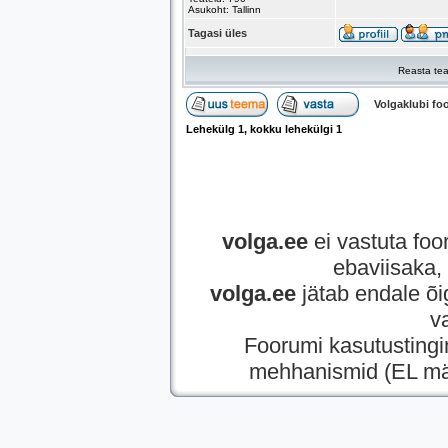
Asukoht: Tallinn
Tagasi üles
Reasta tea
Volgaklubi f
Lehekülg
1
, kokku lehekülgi
1
volga.ee
ei vastuta foor
ebaviisaka, 
volga.ee
jätab endale õi
v
Foorumi kasutusting
mehhanismid (EL mää