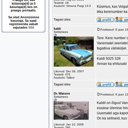
Praegu on, 444
Teateid: 18
külastaja(d) ja 0
Asukoht: Simuna Pargi 13-3
Küsimus, kas Volgal
kasutaja(d) kes on
praegu portaalis.
ikka kerenumber ka
Sa oled Anonüümne
Tagasi üles
kasutaja. Sa saad
registreerida vabalt
vajutades
SIIA
kaldi
Postitatud: E jaan 1
Seltsimees
Tere. Kere number o
Vanematel seeriatel 
tagatiiva välisküljel
_______________
Kaldi 5025 328
Annan ka ehitusabi
Liitunud: Dec 09, 2007
Teateid: 476
Asukoht: Tallinn
Tagasi üles
Dr. Watson
Postitatud: K jaan 1
Seltsimees
Kaldil on õigus! Va
esiukse ülemise hin
Uuematel aga kapoti 
On ka selliseid, kus
Liitunud: Jan 10, 2006
Teateid: 790