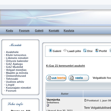
Kodu
Foorum
Galerii
Kontakt
Kuuluta
Galerii
Laadi pilte
Otsi
Profiil
·
Avalehele
·
Klubi tutvustus
·
Liikmete nimekiri
·
Ürituste kalender
·
GAZ Ajalugu
K:Gaz 21 kerenumbri asukoht
·
GAZ Mudelid
·
Volgad meedias
·
Maailm ja mõnda
·
Ümberehitused
Volgaklubi f
·
Tehnoabi
·
Uudiste arhiiv
·
Lingid
·
Kasutajate nimekiri
·
Foorum
Autor
Vazmjorka
Postitatud: L jaan 0
Seltsimees
Tere Volgaklubilise
Liitunud: Aug 30, 2021