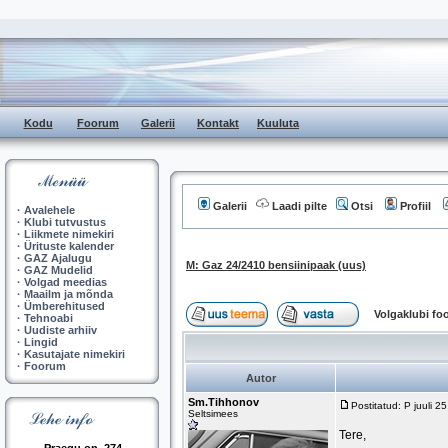
Kodu
Foorum
Galerii
Kontakt
Kuuluta
Galerii
Laadi pilte
Otsi
Profiil
·
Avalehele
·
Klubi tutvustus
·
Liikmete nimekiri
·
Ürituste kalender
·
GAZ Ajalugu
M: Gaz 24/2410 bensiinipaak (uus)
·
GAZ Mudelid
·
Volgad meedias
·
Maailm ja mõnda
·
Ümberehitused
Volgaklubi f
·
Tehnoabi
·
Uudiste arhiiv
·
Lingid
·
Kasutajate nimekiri
·
Foorum
Autor
Sm.Tihhonov
Postitatud: P juuli 
Seltsimees
Tere,