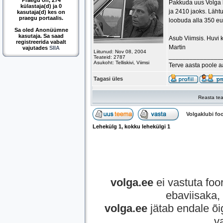
Praegu on, 274
Pakkuda uus Volga 
külastaja(d) ja 0
ja 2410 jaoks. Lähtu
kasutaja(d) kes on
praegu portaalis.
loobuda alla 350 eu
Sa oled Anonüümne
kasutaja. Sa saad
Asub Viimsis. Huvi 
registreerida vabalt
Martin
vajutades
SIIA
Liitunud: Nov 08, 2004
_______________
Teateid: 2787
Asukoht: Telliskivi, Viimsi
Terve aasta poole 
Tagasi üles
Reasta tea
Volgaklubi f
Lehekülg
1
, kokku lehekülgi
1
volga.ee
ei vastuta foor
ebaviisaka, 
volga.ee
jätab endale õi
v