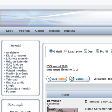
Kodu
Foorum
Galerii
Kontakt
Kuuluta
Galerii
Laadi pilte
Otsi
Profiil
·
Avalehele
·
Klubi tutvustus
·
Liikmete nimekiri
·
Ürituste kalender
·
GAZ Ajalugu
EVS juubel 2019
·
GAZ Mudelid
Eelmine
1
Mine lehele
,
2
·
Volgad meedias
·
Maailm ja mõnda
·
Ümberehitused
Volgaklubi f
·
Tehnoabi
·
Uudiste arhiiv
·
Lingid
·
Kasutajate nimekiri
·
Foorum
Autor
Dr. Watson
Postitatud: L nov 1
Seltsimees
Tublid Seltsimehed!