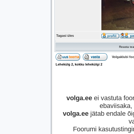
Tagasi üles
Reasta tea
Volgaklubi f
Lehekülg
2
, kokku lehekülgi
2
volga.ee
ei vastuta foor
ebaviisaka, 
volga.ee
jätab endale õi
v
Foorumi kasutusting