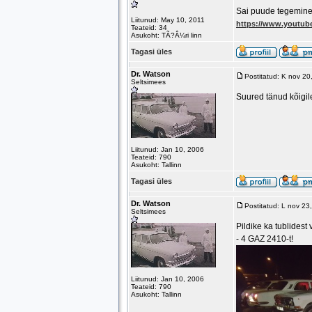
Sai puude tegemine
Liitunud: May 10, 2011
https://www.yout
Teateid: 34
Asukoht: TÃ?Â¼ri linn
Tagasi üles
Dr. Watson
Postitatud: K nov 2
Seltsimees
Suured tänud kõigile
Liitunud: Jan 10, 2006
Teateid: 790
Asukoht: Tallinn
Tagasi üles
Dr. Watson
Postitatud: L nov 2
Seltsimees
Pildike ka tublidest
- 4 GAZ 2410-t!
Liitunud: Jan 10, 2006
Teateid: 790
Asukoht: Tallinn