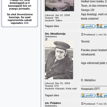
Praegu on, 1836
Hetkel loen kokku 1
külastaja(d) ja 0
Tean, et üks inimen
kasutaja(d) kes on
praegu portaalis.
Seega 19!
Aga teadagi, meil on
Sa oled Anonüümne
Liitunud: Jan 10, 2006
kasutaja. Sa saad
Teateid: 790
keda ootame!
registreerida vabalt
Asukoht: Tallinn
vajutades
SIIA
Tagasi üles
Sm. Metalliotsija
Postitatud: L nov 1
Seltsimees
Tervist.
Paraku pean teatama
rahakaardi.
Aga vähemalt jääb s
D. Metallov.
Liitunud: Dec 01, 2004
_______________
Teateid: 575
Asukoht: Käesalu, Keila vald
Haapsalu EPT
Tagasi üles
sm. Poljakov
Postitatud: T nov 1
Seltsimees