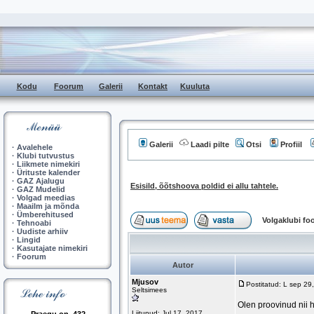
Kodu
Foorum
Galerii
Kontakt
Kuuluta
Galerii
Laadi pilte
Otsi
Profiil
·
Avalehele
·
Klubi tutvustus
·
Liikmete nimekiri
·
Ürituste kalender
·
GAZ Ajalugu
Esisild, õõtshoova poldid ei allu tahtele.
·
GAZ Mudelid
·
Volgad meedias
·
Maailm ja mõnda
·
Ümberehitused
Volgaklubi f
·
Tehnoabi
·
Uudiste arhiiv
·
Lingid
·
Kasutajate nimekiri
·
Foorum
Autor
Mjusov
Postitatud: L sep 2
Seltsimees
Olen proovinud nii h
Liitunud: Jul 17, 2017