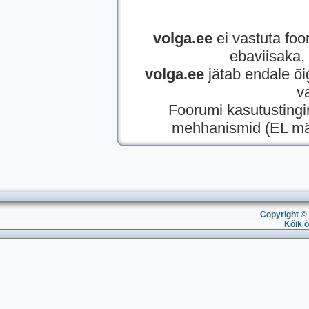
volga.ee
ei vastuta foor
ebaviisaka, 
volga.ee
jätab endale õi
v
Foorumi kasutusting
mehhanismid (EL mää
Copyright © 
Kõik õ