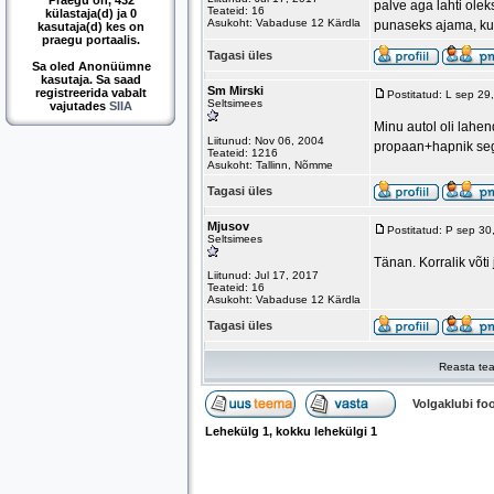
Praegu on, 432
palve aga lahti ole
Teateid: 16
külastaja(d) ja 0
Asukoht: Vabaduse 12 Kärdla
punaseks ajama, ku
kasutaja(d) kes on
praegu portaalis.
Tagasi üles
Sa oled Anonüümne
kasutaja. Sa saad
Sm Mirski
registreerida vabalt
Postitatud: L sep 2
Seltsimees
vajutades
SIIA
Minu autol oli lahen
Liitunud: Nov 06, 2004
propaan+hapnik segu
Teateid: 1216
Asukoht: Tallinn, Nõmme
Tagasi üles
Mjusov
Postitatud: P sep 3
Seltsimees
Tänan. Korralik võti 
Liitunud: Jul 17, 2017
Teateid: 16
Asukoht: Vabaduse 12 Kärdla
Tagasi üles
Reasta tea
Volgaklubi f
Lehekülg
1
, kokku lehekülgi
1