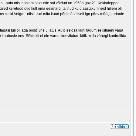
da - auto mis taastamiseks ette sai võetud on 1958a gaz 21. Kokkulepped
egsed keretööd olid küll oma eesmärgi täitnud kuid aastakümneid hiljem oli
as siiski Volgat...niisiis sai mitu kuud põhimõtteliselt iga päev müügiportaale
 tagasi tuli oli aga positiivne üllatus. Auto esiosa kuni tagumise istmeni väga
 koobaste ees. Sõidukit ei ole varem keevitatud, kõik mida vähegi kontrollida