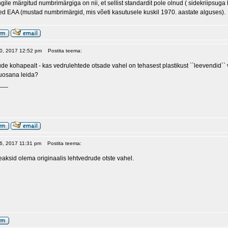
gile märgitud numbrimärgiga on nii, et sellist standardit pole olnud ( sidekriipsuga
d EAA (mustad numbrimärgid, mis võeti kasutusele kuskil 1970. aastate alguses).
 10, 2017 12:52 pm
Postita teema:
e kohapealt - kas vedrulehtede otsade vahel on tehasest plastikust ``leevendid``
ruosana leida?
___
 16, 2017 11:31 pm
Postita teema:
eaksid olema originaalis lehtvedrude otste vahel.