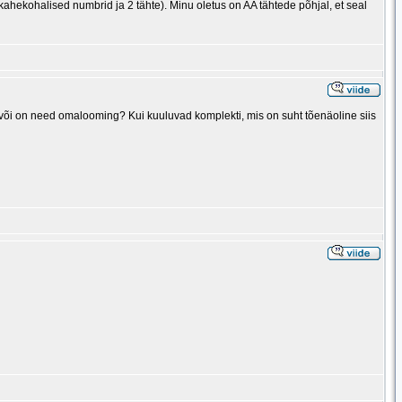
 kahekohalised numbrid ja 2 tähte). Minu oletus on AA tähtede põhjal, et seal
 või on need omalooming? Kui kuuluvad komplekti, mis on suht tõenäoline siis