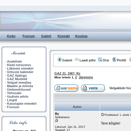
Kodu
Foorum
Galerii
Kontakt
Kuuluta
Galerii
Laadi pilte
Otsi
Profiil
·
Avalehele
·
Klubi tutvustus
·
Liikmete nimekiri
·
Ürituste kalender
GAZ 21, 1967, Rz
·
GAZ Ajalugu
2
Järgmine
Mine lehele
1
,
·
GAZ Mudelid
·
Volgad meedias
·
Maailm ja mõnda
Volgaklubi f
·
Ümberehitused
·
Tehnoabi
·
Uudiste arhiiv
·
Lingid
·
Kasutajate nimekiri
Autor
·
Foorum
Rz
Postitatud: L veeb
Seltsimees
Tere kõigile!
Liitunud: Jan 11, 2017
Teateid: 17