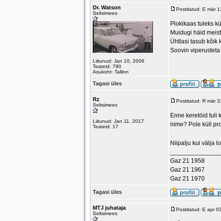
Dr. Watson
Postitatud: E mär 
Seltsimees
Plokikaas tuleks k
Muidugi häid meistr
Ühtlasi tasub kõik 
Soovin viperusteta
Liitunud: Jan 10, 2006
Teateid: 790
Asukoht: Tallinn
Tagasi üles
Rz
Postitatud: R mär 
Seltsimees
Enne keretöid tuli
Liitunud: Jan 11, 2017
nime? Pole küll pr
Teateid: 17
Niipalju kui välja
______________
Gaz 21 1958
Gaz 21 1967
Gaz 21 1970
Tagasi üles
MTJ juhataja
Postitatud: E apr 
Seltsimees