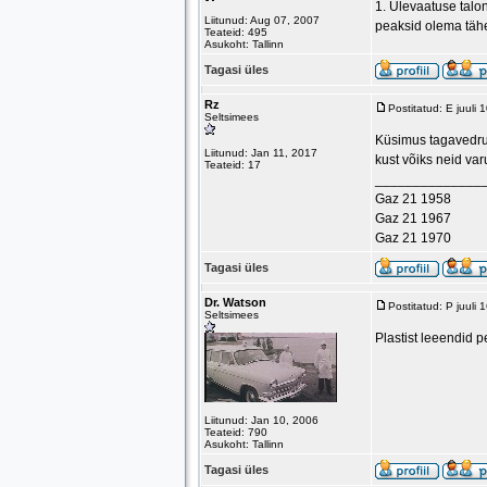
1. Ülevaatuse talon
Liitunud: Aug 07, 2007
peaksid olema tähe
Teateid: 495
Asukoht: Tallinn
Tagasi üles
Rz
Postitatud: E juuli
Seltsimees
Küsimus tagavedrud
Liitunud: Jan 11, 2017
kust võiks neid va
Teateid: 17
______________
Gaz 21 1958
Gaz 21 1967
Gaz 21 1970
Tagasi üles
Dr. Watson
Postitatud: P juuli
Seltsimees
Plastist leeendid p
Liitunud: Jan 10, 2006
Teateid: 790
Asukoht: Tallinn
Tagasi üles