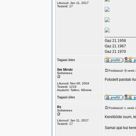
Liitunud: Jan 11, 2017
Teateid: 17
______________
Gaz 21 1958
Gaz 21 1967
Gaz 21 1970
Tagasi üles
Sm Mirski
Postitatud: N veeb
Seltsimees
Fotodelt paistab il
Liitunud: Nov 06, 2004
Teateid: 1216
Asukoht: Tallinn, Nõmme
Tagasi üles
Rz
Postitatud: L veeb
Seltsimees
Keretööde ruum, te
Liitunud: Jan 11, 2017
Teateid: 17
Samal ajal kui kere