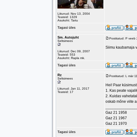
Liitunud: Nov 13, 2004
Teateid: 1329
Asukoht: Tartu
Tagasi üles
Sm. Autojuht
Postitatud: P veeb
Seltsimees
Siimu kaubamaja va
Liitunud: Dec 09, 2007
Teateid: 553
Asukoht: Rapla mk.
Tagasi üles
Rz
Postitatud: L mär 
Seltsimees
Hei! Paar küsimus
Liitunud: Jan 11, 2017
1. Kas peate vajal
Teateid: 17
2. Kuidas vahetata
oskab mõne viite 
______________
Gaz 21 1958
Gaz 21 1967
Gaz 21 1970
Tagasi üles