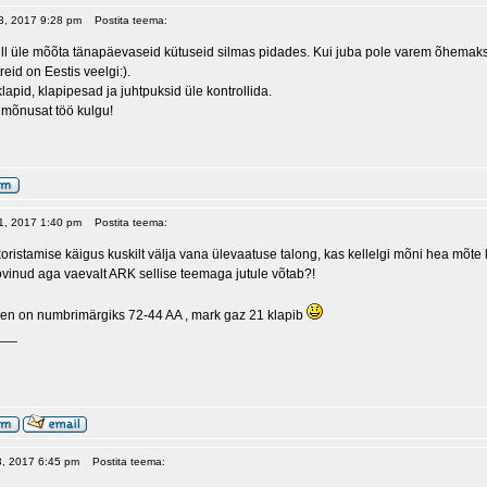
13, 2017 9:28 pm
Postita teema:
üll üle mõõta tänapäevaseid kütuseid silmas pidades. Kui juba pole varem õhemaks 
eid on Eestis veelgi:).
klapid, klapipesad ja juhtpuksid üle kontrollida.
 mõnusat töö kulgu!
31, 2017 1:40 pm
Postita teema:
 koristamise käigus kuskilt välja vana ülevaatuse talong, kas kellelgi mõni hea mõ
ovinud aga vaevalt ARK sellise teemaga jutule võtab?!
 loen on numbrimärgiks 72-44 AA , mark gaz 21 klapib
___
03, 2017 6:45 pm
Postita teema: