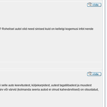
d? Rohelisel autol olid need sinised kuid on kellelgi kogemusi infot nende
i selle auto keevitustest, küljekarpidest, uutest tagatiibadest ja muudest
svärv või värvid (kolmanda seeria autod ei olnud kahevärvilised) on otsustatud,