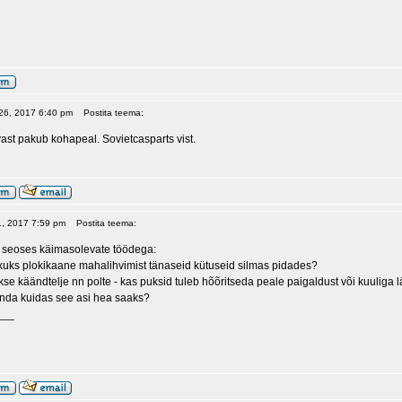
 26, 2017 6:40 pm
Postita teema:
st pakub kohapeal. Sovietcasparts vist.
11, 2017 7:59 pm
Postita teema:
t seoses käimasolevate töödega:
ikuks plokikaane mahalihvimist tänaseid kütuseid silmas pidades?
kse käändtelje nn polte - kas puksid tuleb hõõritseda peale paigaldust või kuuliga 
anda kuidas see asi hea saaks?
___