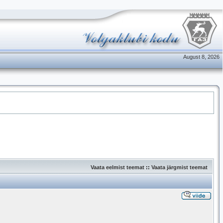
August 8, 2026
Vaata eelmist teemat
::
Vaata järgmist teemat