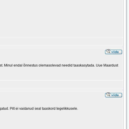
gast. Minul endal õnnestus olemasolevad needid taaskasytada. Uue Maardust
igatud. Pilt ei vastanud seal taaskord tegelikkusele.