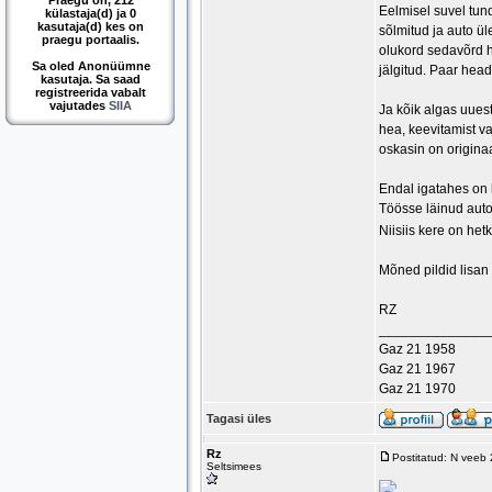
Praegu on, 212
Eelmisel suvel tun
külastaja(d) ja 0
kasutaja(d) kes on
sõlmitud ja auto ü
praegu portaalis.
olukord sedavõrd hu
Sa oled Anonüümne
jälgitud. Paar head
kasutaja. Sa saad
registreerida vabalt
vajutades
SIIA
Ja kõik algas uuesti
hea, keevitamist v
oskasin on originaa
Endal igatahes on 
Töösse läinud auto
Niisiis kere on het
Mõned pildid lisan 
RZ
______________
Gaz 21 1958
Gaz 21 1967
Gaz 21 1970
Tagasi üles
Rz
Postitatud: N veeb
Seltsimees