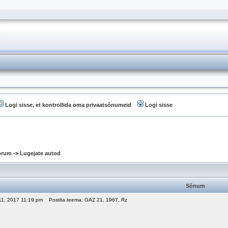
Logi sisse, et kontrollida oma privaatsõnumeid
Logi sisse
oorum
->
Lugejate autod
Sõnum
 11, 2017 11:19 pm
Postita teema: GAZ 21, 1967, Rz