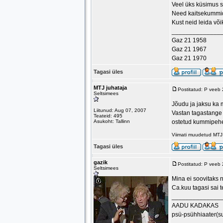
Veel üks küsimus s
Need kaitsekummid 
Kust neid leida või
______________
Gaz 21 1958
Gaz 21 1967
Gaz 21 1970
Tagasi üles
MTJ juhataja
Postitatud: P veeb
Seltsimees
Jõudu ja jaksu ka 
Liitunud: Aug 07, 2007
Vastan tagastange 
Teateid: 495
Asukoht: Tallinn
ostetud kummipeheg
Viimati muudetud MTJ
Tagasi üles
gazik
Postitatud: P veeb
Seltsimees
Mina ei soovitaks 
Ca.kuu tagasi sai t
______________
AADU KADAKAS
psü-psühhiaater(s