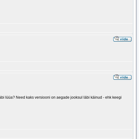
läbi lüüa? Need kaks versiooni on aegade jooksul läbi käinud - ehk keegi