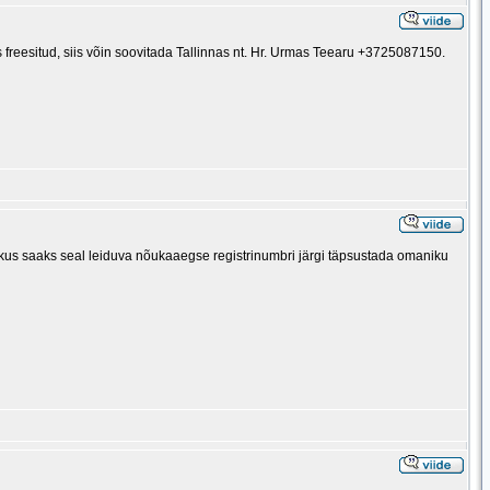
freesitud, siis võin soovitada Tallinnas nt. Hr. Urmas Teearu +3725087150.
te kus saaks seal leiduva nõukaaegse registrinumbri järgi täpsustada omaniku