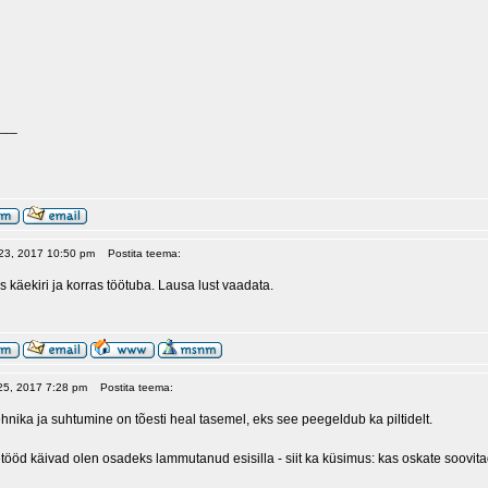
___
 23, 2017 10:50 pm
Postita teema:
us käekiri ja korras töötuba. Lausa lust vaadata.
 25, 2017 7:28 pm
Postita teema:
hnika ja suhtumine on tõesti heal tasemel, eks see peegeldub ka piltidelt.
tööd käivad olen osadeks lammutanud esisilla - siit ka küsimus: kas oskate soovita