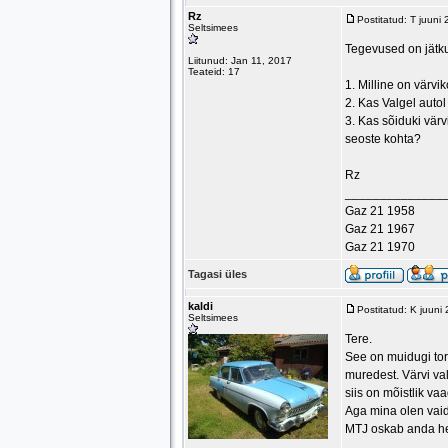
Rz
Postitatud: T juuni
Seltsimees
Tegevused on jätkun
Liitunud: Jan 11, 2017
Teateid: 17
1. Milline on värv
2. Kas Valgel autol
3. Kas sõiduki värv
seoste kohta?
Rz
______________
Gaz 21 1958
Gaz 21 1967
Gaz 21 1970
Tagasi üles
kaldi
Postitatud: K juuni
Seltsimees
Tere.
See on muidugi tore
muredest. Värvi val
siis on mõistlik va
Aga mina olen vaid
MTJ oskab anda h
______________