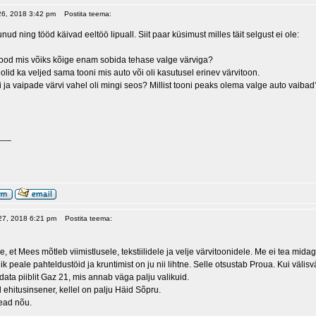
 26, 2018 3:42 pm
Postita teema:
ud ning tööd käivad eeltöö lipuall. Siit paar küsimust milles täit selgust ei ole:
ikood mis võiks kõige enam sobida tehase valge värviga?
 olid ka veljed sama tooni mis auto või oli kasutusel erinev värvitoon.
i ja vaipade värvi vahel oli mingi seos? Millist tooni peaks olema valge auto vaiba
___
 27, 2018 6:21 pm
Postita teema:
, et Mees mõtleb viimistlusele, tekstiilidele ja velje värvitoonidele. Me ei tea midag
ik peale pahteldustöid ja kruntimist on ju nii lihtne. Selle otsustab Proua. Kui väli
adata piiblit Gaz 21, mis annab väga palju valikuid.
 ehitusinsener, kellel on palju Häid Sõpru.
ead nõu.
___