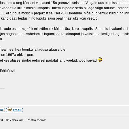
dus olema aeg küps, et viimased 15a garaazis seisnud Volgale uus elu sisse puhu
le vaadatud liikus masin liivapritsi, tulemus peale seda oli aga väga nutune - omaa
ll, et tundus mõistlik projektist sellisel kujul loobuda. Mõeldud tehtud kuid hing ihk
 kandidaati leidus ning lõpuks saigi pealinnast üks koju veetud.
 - auto osadeks, kõik mis võimalik küljest ära, kere liivapritsi. See mis liivatamisest
ajas pagasiruum, vahetamist tagumised rattakoopad ja valtsitud allaviigud tagumiste
l.
hea meel hea tooriku ja ladusa alguse üle.
 on 1967a ehk III gen.
kel keevituses, motor eelmisel nädalal lahti võetud, tööd käivad
lähipäevil.
___
 23, 2017 9:47 am
Postita teema: