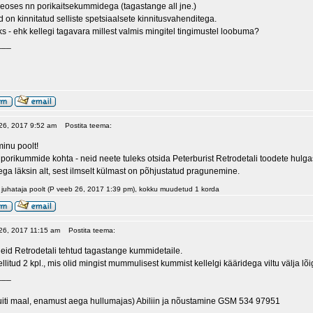
eoses nn porikaitsekummidega (tagastange all jne.)
on kinnitatud selliste spetsiaalsete kinnitusvahenditega.
ks - ehk kellegi tagavara millest valmis mingitel tingimustel loobuma?
___
 26, 2017 9:52 am
Postita teema:
minu poolt!
porikummide kohta - neid neete tuleks otsida Peterburist Retrodetali toodete hul
a läksin alt, sest ilmselt külmast on põhjustatud pragunemine.
 juhataja poolt (P veeb 26, 2017 1:39 pm), kokku muudetud 1 korda
 26, 2017 11:15 am
Postita teema:
neid Retrodetali tehtud tagastange kummidetaile.
ellitud 2 kpl., mis olid mingist mummulisest kummist kellelgi kääridega viltu välja lõ
___
uiti maal, enamust aega hullumajas) Abiliin ja nõustamine GSM 534 97951