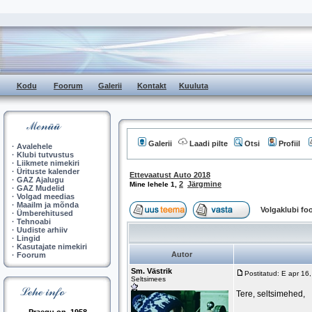
Kodu
Foorum
Galerii
Kontakt
Kuuluta
Galerii
Laadi pilte
Otsi
Profiil
·
Avalehele
·
Klubi tutvustus
·
Liikmete nimekiri
·
Ürituste kalender
Ettevaatust Auto 2018
·
GAZ Ajalugu
2
Järgmine
Mine lehele
1
,
·
GAZ Mudelid
·
Volgad meedias
·
Maailm ja mõnda
Volgaklubi f
·
Ümberehitused
·
Tehnoabi
·
Uudiste arhiiv
·
Lingid
·
Kasutajate nimekiri
Autor
·
Foorum
Sm. Västrik
Postitatud: E apr 16
Seltsimees
Tere, seltsimehed,