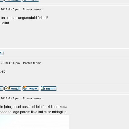
, 2018 8:40 pm
Postita teema:
t on olemas aegumatuid üritusi!
 olla!
9, 2018 4:16 pm
Postita teema:
leb.
, 2018 4:48 pm
Postita teema:
in juba, et sel aastal ei leia ühtki kaalukoda.
 moodne, aga parem ikka kui mitte midagi.:p