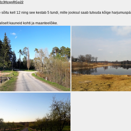
s/2z3HzqnRGp22
sõitu kell 12 ning see kestab 5 tundi, mille jooksul saab tutvuda kõige harjumuspär
aliselt kauneid kohti ja maanteelõike.