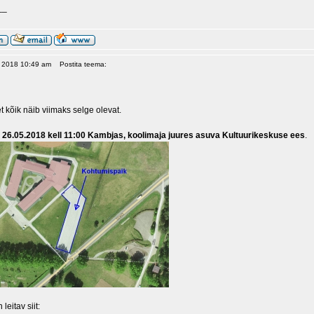
__
8, 2018 10:49 am
Postita teema:
t kõik näib viimaks selge olevat.
,
26.05.2018 kell 11:00 Kambjas, koolimaja juures asuva Kultuurikeskuse ees
.
leitav siit: