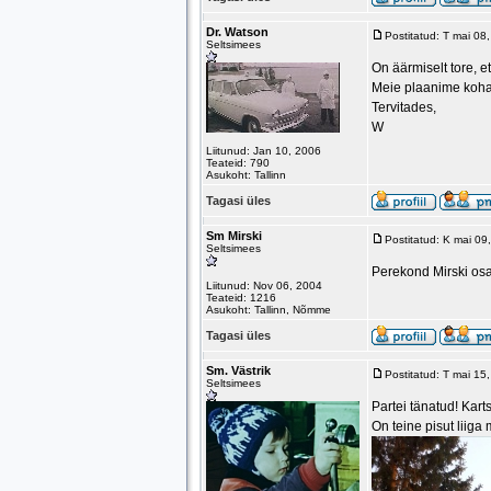
Dr. Watson
Postitatud: T mai 08
Seltsimees
On äärmiselt tore, e
Meie plaanime kohal
Tervitades,
W
Liitunud: Jan 10, 2006
Teateid: 790
Asukoht: Tallinn
Tagasi üles
Sm Mirski
Postitatud: K mai 0
Seltsimees
Perekond Mirski osa
Liitunud: Nov 06, 2004
Teateid: 1216
Asukoht: Tallinn, Nõmme
Tagasi üles
Sm. Västrik
Postitatud: T mai 15
Seltsimees
Partei tänatud! Karts
On teine pisut liiga