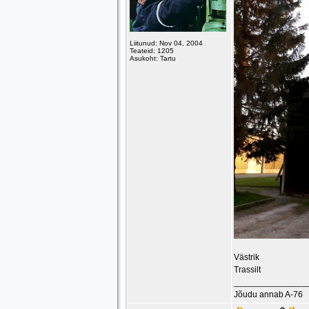
Liitunud: Nov 04, 2004
Teateid: 1205
Asukoht: Tartu
Västrik
Trassilt
_______________
Jõudu annab A-76