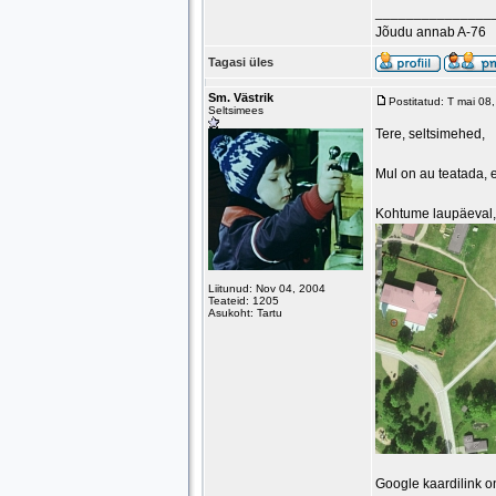
_______________
Jõudu annab A-76
Tagasi üles
Sm. Västrik
Postitatud: T mai 0
Seltsimees
Tere, seltsimehed,
Mul on au teatada, e
Kohtume laupäeval
Liitunud: Nov 04, 2004
Teateid: 1205
Asukoht: Tartu
Google kaardilink on 