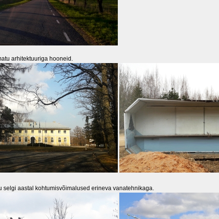
tu arhitektuuriga hooneid.
u selgi aastal kohtumisvõimalused erineva vanatehnikaga.