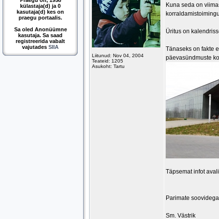
Praegu on, 1958
Kuna seda on viimast
külastaja(d) ja 0
kasutaja(d) kes on
korraldamistoimingu
praegu portaalis.
Sa oled Anonüümne
Üritus on kalendris
kasutaja. Sa saad
registreerida vabalt
vajutades
SIIA
Tänaseks on fakte e
Liitunud: Nov 04, 2004
päevasündmuste kok
Teateid: 1205
Asukoht: Tartu
Täpsemat infot aval
Parimate soovidega
Sm. Västrik