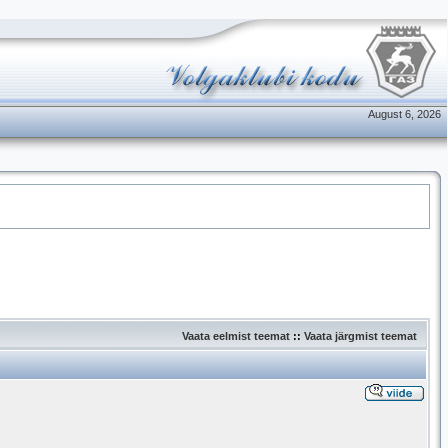
August 6, 2026
Vaata eelmist teemat
::
Vaata järgmist teemat