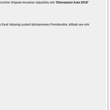
ioonilise Volgade kevadise väljasõidu ehk "
Ettevaatust Auto 2018
"
 Eesti Vabariigi juubeli tähistamiseks Presidendile, kõlbab see ehk