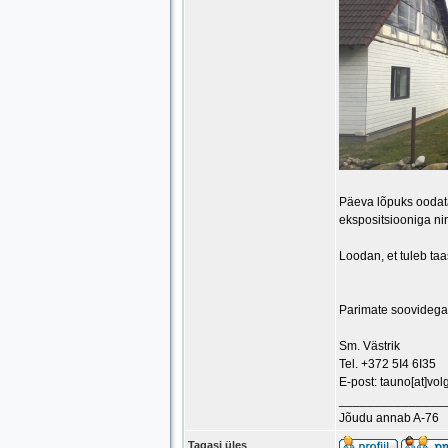
Päeva lõpuks oodata
ekspositsiooniga ni
Loodan, et tuleb ta
Parimate soovidega
Sm. Västrik
Tel. +372 5I4 6I35
E-post: tauno[at]vol
_______________
Jõudu annab A-76
Tagasi üles