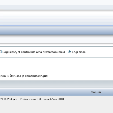
Logi sisse, et kontrollida oma privaatsõnumeid
Logi sisse
oorum
->
Üritused ja komandeeringud
Sõnum
, 2018 2:56 pm
Postita teema: Ettevaatust Auto 2018