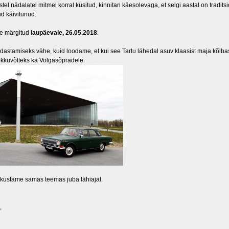
el nädalatel mitmel korral küsitud, kinnitan käesolevaga, et selgi aastal on tradits
d käivitunud.
se märgitud
laupäevale, 26.05.2018
.
dastamiseks vähe, kuid loodame, et kui see Tartu lähedal asuv klaasist maja kõlbas
kuvõtteks ka Volgasõpradele.
ikustame samas teemas juba lähiajal.
,