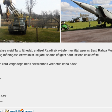
kse meid Tartu lähedal, endisel Raadi sõjaväelennuväljal asuvas Eesti Rahva Muus
ng mõningase ettevalmistuse järel saame kõigest nähtust teha kokkuvõtte.
as kord Volgadega heas seltskonnas veedetud kena päev.
,
ga.ee
__