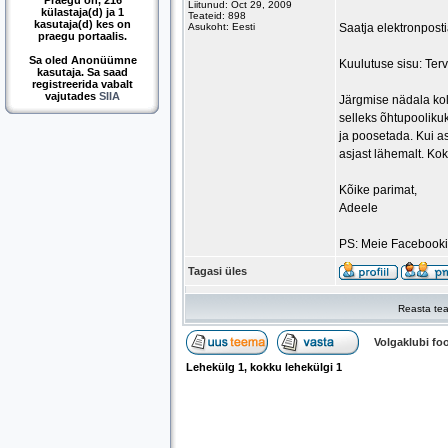
Praegu on, 216
Liitunud: Oct 29, 2009
külastaja(d) ja 1
Teateid: 898
kasutaja(d) kes on
Asukoht: Eesti
Saatja elektronpost
praegu portaalis.
Sa oled Anonüümne
Kuulutuse sisu: Terv
kasutaja. Sa saad
registreerida vabalt
vajutades
SIIA
Järgmise nädala kol
selleks õhtupooliku
ja poosetada. Kui as
asjast lähemalt. Ko
Kõike parimat,
Adeele
PS: Meie Facebookis
Tagasi üles
Reasta tea
Volgaklubi f
Lehekülg
1
, kokku lehekülgi
1