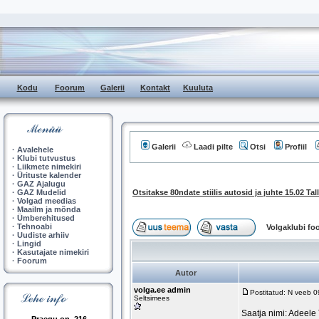
Kodu
Foorum
Galerii
Kontakt
Kuuluta
Galerii
Laadi pilte
Otsi
Profiil
·
Avalehele
·
Klubi tutvustus
·
Liikmete nimekiri
·
Ürituste kalender
·
GAZ Ajalugu
·
GAZ Mudelid
Otsitakse 80ndate stiilis autosid ja juhte 15.02 Tal
·
Volgad meedias
·
Maailm ja mõnda
·
Ümberehitused
·
Tehnoabi
Volgaklubi f
·
Uudiste arhiiv
·
Lingid
·
Kasutajate nimekiri
·
Foorum
Autor
volga.ee admin
Postitatud: N veeb 
Seltsimees
Saatja nimi: Adeel