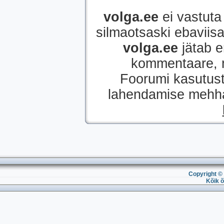
volga.ee
ei vastuta 
silmaotsaski ebaviisak
volga.ee
jätab e
kommentaare, mi
Foorumi kasutust
lahendamise mehhan
Copyright © 
Kõik õ