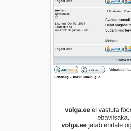
Tagasi üles
mehann
Postitatud: E n
Seltsimees
Avaldan samuti k
Liitunud: Oct 02, 2007
Head Volgaselts
Teateid: 473
Asukoht: Harjumaa, Saku
Südamlikud terv
Mehann
Tagasi üles
Reasta tea
Volgaklubi f
Lehekülg
2
, kokku lehekülgi
2
volga.ee
ei vastuta foor
ebaviisaka, 
volga.ee
jätab endale õi