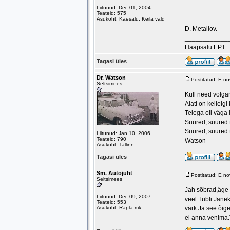
Liitunud: Dec 01, 2004
Teateid: 575
Asukoht: Käesalu, Keila vald
D. Metallov.
____________
Haapsalu EPT
Tagasi üles
Dr. Watson
Postitatud: E n
Seltsimees
Küll need volgam
Alati on kellelg
Teiega oli väga 
Suured, suured 
Suured, suured 
Liitunud: Jan 10, 2006
Teateid: 790
Watson
Asukoht: Tallinn
Tagasi üles
Sm. Autojuht
Postitatud: E n
Seltsimees
Jah sõbrad,äge o
Liitunud: Dec 09, 2007
veel.Tubli Janek
Teateid: 553
Asukoht: Rapla mk.
värk.Ja see õig
ei anna venima.T