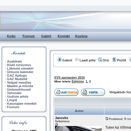
Kodu
Foorum
Galerii
Kontakt
Kuuluta
Galerii
Laadi pilte
Otsi
Profiil
·
Avalehele
·
Klubi tutvustus
·
Liikmete nimekiri
·
Ürituste kalender
·
GAZ Ajalugu
EVS aastapäev 2016
·
GAZ Mudelid
Eelmine
1
Mine lehele
,
2
·
Volgad meedias
·
Maailm ja mõnda
·
Ümberehitused
Volgaklubi f
·
Tehnoabi
·
Uudiste arhiiv
·
Lingid
·
Kasutajate nimekiri
·
Foorum
Autor
Janovits
Postitatud: R n
Seltsimees
Tulen ka Võhma