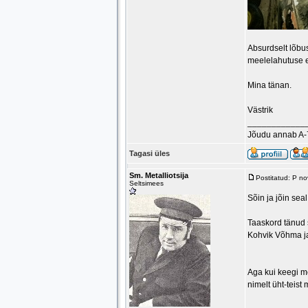
Absurdselt lõbu
meelelahutuse e
Mina tänan.
Västrik
____________
Jõudu annab A-
Tagasi üles
Sm. Metalliotsija
Postitatud: P n
Seltsimees
Sõin ja jõin sea
Taaskord tänud s
Kohvik Võhma ja 
Aga kui keegi me
nimelt üht-teist 