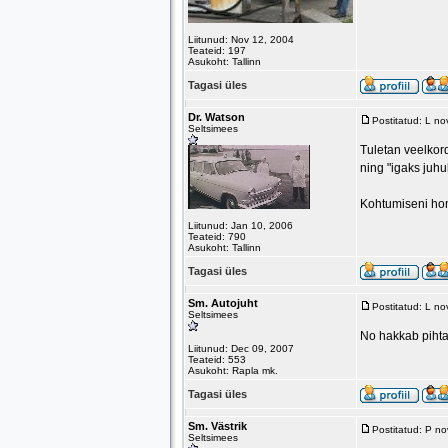
Liitunud: Nov 12, 2004
Teateid: 197
Asukoht: Tallinn
Tagasi üles
Dr. Watson
Postitatud: L n
Seltsimees
Tuletan veelkord
ning "igaks juh
Kohtumiseni h
Liitunud: Jan 10, 2006
Teateid: 790
Asukoht: Tallinn
Tagasi üles
Sm. Autojuht
Postitatud: L n
Seltsimees
No hakkab piht
Liitunud: Dec 09, 2007
Teateid: 553
Asukoht: Rapla mk.
Tagasi üles
Sm. Västrik
Postitatud: P n
Seltsimees