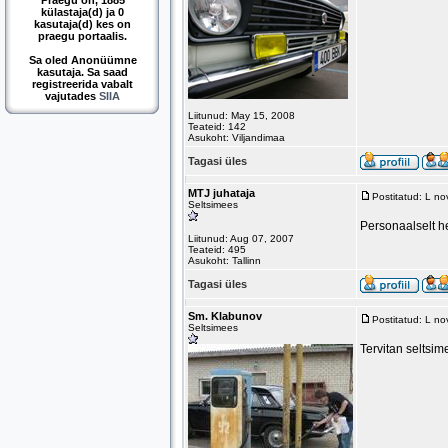
Praegu on, 1885
külastaja(d) ja 0
kasutaja(d) kes on
praegu portaalis.
Sa oled Anonüümne
kasutaja. Sa saad
registreerida vabalt
vajutades
SIIA
Liitunud: May 15, 2008
Teateid: 142
Asukoht: Viljandimaa
Tagasi üles
MTJ juhataja
Postitatud: L n
Seltsimees
Personaalselt he
Liitunud: Aug 07, 2007
Teateid: 495
Asukoht: Tallinn
Tagasi üles
Sm. Klabunov
Postitatud: L n
Seltsimees
Tervitan seltsime