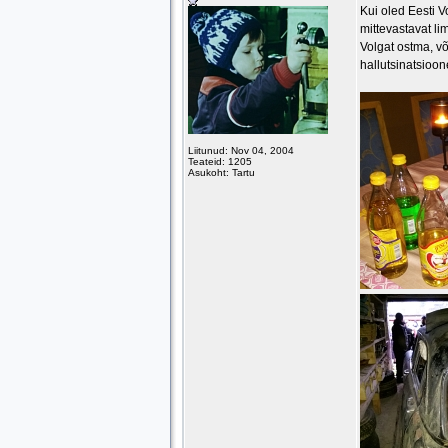
Kui oled Eesti V
mittevastavat l
Volgat ostma, võ
hallutsinatsioon
Liitunud: Nov 04, 2004
Teateid: 1205
Asukoht: Tartu