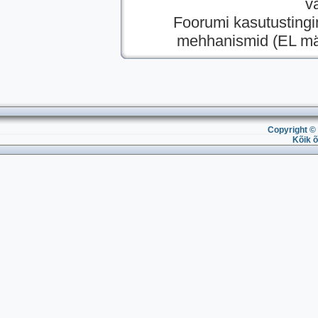
v
Foorumi kasutusting
mehhanismid (EL mää
Copyright © 
Kõik õ