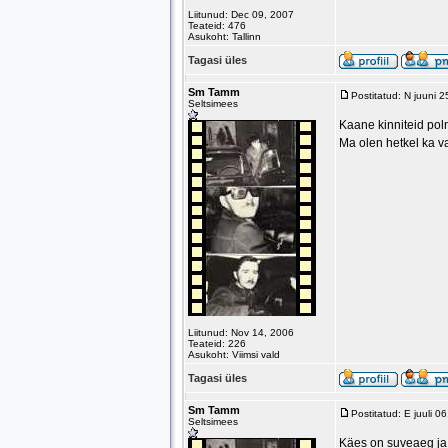
Liitunud: Dec 09, 2007
Teateid: 476
Asukoht: Tallinn
Tagasi üles
Sm Tamm
Postitatud: N juuni 
Seltsimees
Kaane kinniteid pol
Ma olen hetkel ka va
Liitunud: Nov 14, 2006
Teateid: 226
Asukoht: Viimsi vald
Tagasi üles
Sm Tamm
Postitatud: E juuli 
Seltsimees
Käes on suveaeg ja 