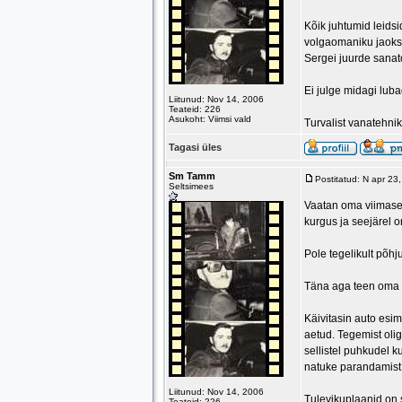
Kõik juhtumid leids
volgaomaniku jaoks,
Sergei juurde sanat
Ei julge midagi lub
Liitunud: Nov 14, 2006
Teateid: 226
Asukoht: Viimsi vald
Turvalist vanatehnik
Tagasi üles
Sm Tamm
Postitatud: N apr 23
Seltsimees
Vaatan oma viimasei
kurgus ja seejärel on
Pole tegelikult põhj
Täna aga teen oma e
Käivitasin auto esim
aetud. Tegemist oli
sellistel puhkudel k
natuke parandamist
Liitunud: Nov 14, 2006
Tulevikuplaanid on 
Teateid: 226