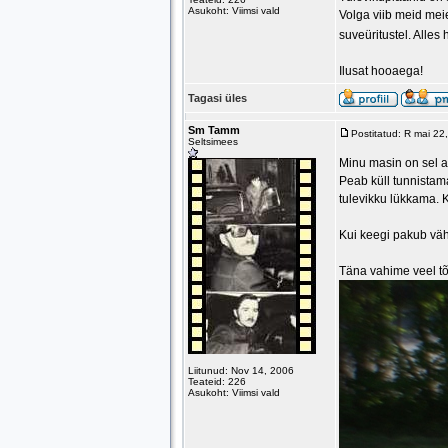
Asukoht: Viimsi vald
Volga viib meid meie
suveüritustel. Alle
Ilusat hooaega!
Tagasi üles
Sm Tamm
Postitatud: R mai 2
Seltsimees
Minu masin on sel a
Peab küll tunnistama
tulevikku lükkama. K
Kui keegi pakub väh
Täna vahime veel tõ
Liitunud: Nov 14, 2006
Teateid: 226
Asukoht: Viimsi vald