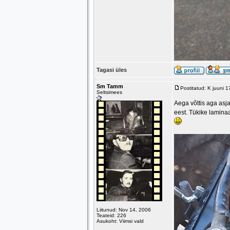
Tagasi üles
Sm Tamm
Postitatud: K juuni 
Seltsimees
Aega võttis aga asja
eest. Tükike laminaa
Liitunud: Nov 14, 2006
Teateid: 226
Asukoht: Viimsi vald