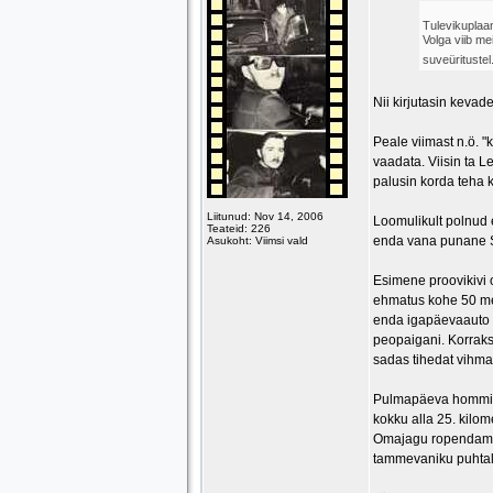
Tulevikuplaa
Volga viib me
suveüritustel
Nii kirjutasin keva
Peale viimast n.ö. "
vaadata. Viisin ta L
palusin korda teha k
Liitunud: Nov 14, 2006
Loomulikult polnud 
Teateid: 226
enda vana punane S
Asukoht: Viimsi vald
Esimene proovikivi o
ehmatus kohe 50 mee
enda igapäevaauto pe
peopaigani. Korraks
sadas tihedat vihma
Pulmapäeva hommikul
kokku alla 25. kilom
Omajagu ropendamist
tammevaniku puhtale