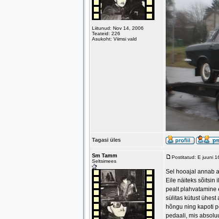
Liitunud: Nov 14, 2006
Teateid: 226
Asukoht: Viimsi vald
Tagasi üles
Sm Tamm
Postitatud: E juuni 
Seltsimees
Sel hooajal annab a
Eile näiteks sõitsin 
pealt plahvatamine e
sülitas kütust ühest
hõngu ning kapoti p
pedaali, mis absoluut