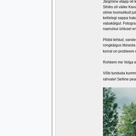
Järgmine etapp oli 
Sihiks oli väike Kav
olime loomulikult ju
kellelegi sappa hak
vabakäigul. Fotograa
naerulsui üritusel 
Pildid tehtud, vande
rongkäigus libiseda
korral on probleem na
Rohkem me Volga ena
Võib tunduda kummal
rahvale! Selline pe