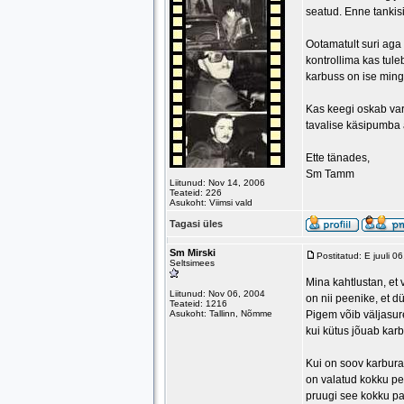
seatud. Enne tankisi
Ootamatult suri aga
kontrollima kas tuleb
karbuss on ise mingi
Kas keegi oskab var
tavalise käsipumba 
Ette tänades,
Sm Tamm
Liitunud: Nov 14, 2006
Teateid: 226
Asukoht: Viimsi vald
Tagasi üles
Sm Mirski
Postitatud: E juuli 
Seltsimees
Mina kahtlustan, et v
Liitunud: Nov 06, 2004
on nii peenike, et d
Teateid: 1216
Asukoht: Tallinn, Nõmme
Pigem võib väljasur
kui kütus jõuab karb
Kui on soov karburaa
on valatud kokku peh
pruugi see kokku pa