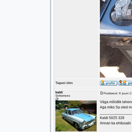
Tagasi üles
kaldi
Postitatud: K juuni 
Seltsimees
Väga mõistlik lahen
Aga miks Sa oled ma
_______________
Kaldi 5025 328
Annan ka ehitusabi