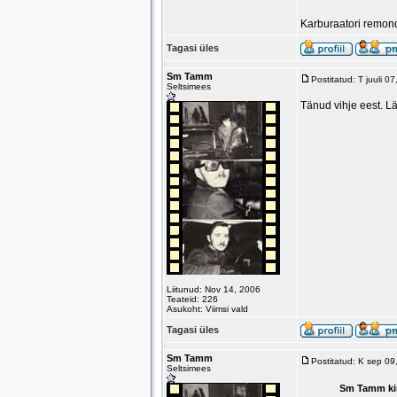
Karburaatori remond
Tagasi üles
Sm Tamm
Postitatud: T juuli 
Seltsimees
Tänud vihje eest. Lä
Liitunud: Nov 14, 2006
Teateid: 226
Asukoht: Viimsi vald
Tagasi üles
Sm Tamm
Postitatud: K sep 0
Seltsimees
Sm Tamm kir