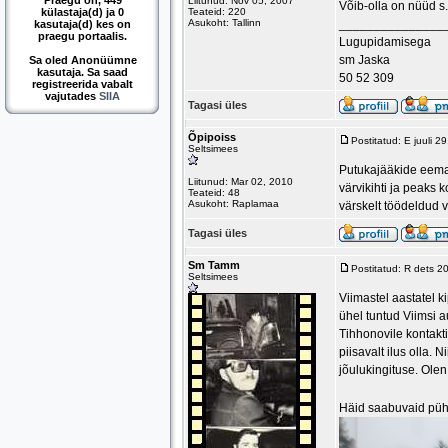
Praegu on, 449
Liitunud: Nov 05, 2007
Võib-olla on nüüd s.
külastaja(d) ja 0
Teateid: 220
Asukoht: Tallinn
_______________
kasutaja(d) kes on
praegu portaalis.
Lugupidamisega
sm Jaska
Sa oled Anonüümne
kasutaja. Sa saad
50 52 309
registreerida vabalt
vajutades
SIIA
Tagasi üles
Õpipoiss
Postitatud: E juuli 
Seltsimees
Putukajääkide eemal
Liitunud: Mar 02, 2010
värvikihti ja peaks
Teateid: 48
Asukoht: Raplamaa
värskelt töödeldud v
Tagasi üles
Sm Tamm
Postitatud: R dets 2
Seltsimees
Viimastel aastatel k
ühel tuntud Viimsi 
Tihhonovile kontakti
piisavalt ilus olla.
jõulukingituse. Olen
Häid saabuvaid pühi