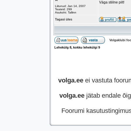
Väga stiilne pilt!
Liitunud: Jan 14, 2007
Teateid: 299
Asukoht: Tallinn
Tagasi üles
Volgaklubi f
Lehekülg
8
, kokku lehekülgi
9
volga.ee
ei vastuta foorum
volga.ee
jätab endale õig
Foorumi kasutustingimu