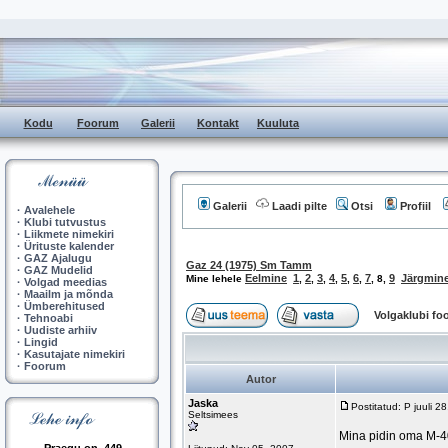
Kodu
Foorum
Galerii
Kontakt
Kuuluta
Galerii
Laadi pilte
Otsi
Profiil
·
Avalehele
·
Klubi tutvustus
·
Liikmete nimekiri
·
Ürituste kalender
·
GAZ Ajalugu
Gaz 24 (1975) Sm Tamm
·
GAZ Mudelid
Eelmine
1
2
3
4
5
6
7
9
Järgmin
Mine lehele
,
,
,
,
,
,
,
8
,
·
Volgad meedias
·
Maailm ja mõnda
·
Ümberehitused
Volgaklubi f
·
Tehnoabi
·
Uudiste arhiiv
·
Lingid
·
Kasutajate nimekiri
·
Foorum
Autor
Jaska
Postitatud: P juuli 
Seltsimees
Mina pidin oma M-40