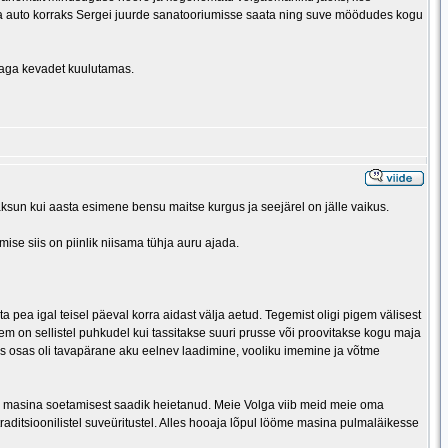
nda auto korraks Sergei juurde sanatooriumisse saata ning suve möödudes kogu
kaga kevadet kuulutamas.
ksun kui aasta esimene bensu maitse kurgus ja seejärel on jälle vaikus.
mise siis on piinlik niisama tühja auru ajada.
a pea igal teisel päeval korra aidast välja aetud. Tegemist oligi pigem välisest
em on sellistel puhkudel kui tassitakse suuri prusse või proovitakse kogu maja
muus osas oli tavapärane aku eelnev laadimine, vooliku imemine ja võtme
le masina soetamisest saadik heietanud. Meie Volga viib meid meie oma
traditsioonilistel suveüritustel. Alles hooaja lõpul lööme masina pulmaläikesse