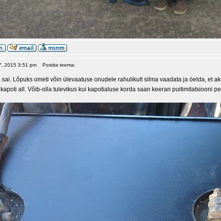
17, 2015 3:51 pm
Postita teema:
 sai. Lõpuks ometi võin ülevaatuse onudele rahulikult silma vaadata ja öelda, et ak
apoti all. Võib-olla tulevikus kui kapotialuse korda saan keeran puitimitatsiooni p