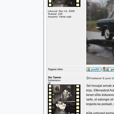
Liitunud: Nov 14, 2006
Teateid: 226
Asukoht: Viimsi vald
Tagasi üles
Sm Tamm
Postitatud: E juuni 
Seltsimees
Sel hooajal annab au
koju. Ettevaatust Au
keset sõitu kütusevo
selle, et salongis 
kogeda ka pedaali, m
Kõik juhtumid leids