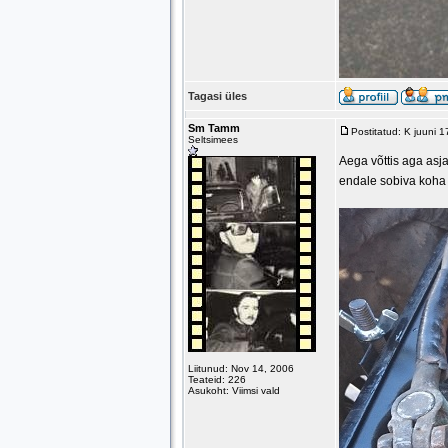
Tagasi üles
Sm Tamm
Postitatud: K juuni 
Seltsimees
Aega võttis aga asja
endale sobiva koha k
Liitunud: Nov 14, 2006
Teateid: 226
Asukoht: Viimsi vald