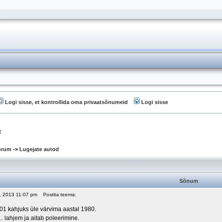
Logi sisse, et kontrollida oma privaatsõnumeid
Logi sisse
e
oorum
->
Lugejate autod
Sõnum
28, 2013 11:07 pm
Postita teema:
1 kahjuks üle värvima aastal 1980.
.. lahjem ja aitab poleerimine.