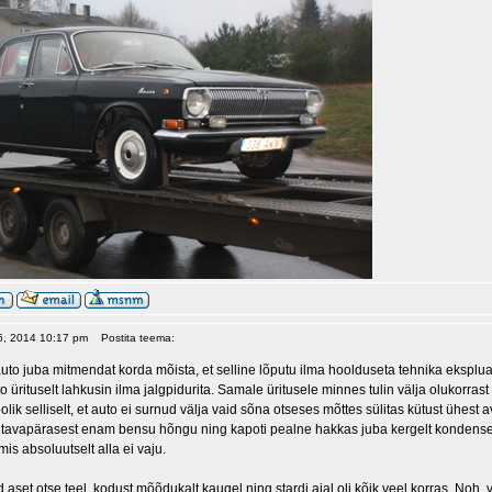
16, 2014 10:17 pm
Postita teema:
to juba mitmendat korda mõista, et selline lõputu ilma hoolduseta tehnika ekspluatee
to ürituselt lahkusin ilma jalgpidurita. Samale üritusele minnes tulin välja olukorra
olik selliselt, et auto ei surnud välja vaid sõna otseses mõttes sülitas kütust ühest 
oli tavapärasest enam bensu hõngu ning kapoti pealne hakkas juba kergelt kondens
is absoluutselt alla ei vaju.
id aset otse teel, kodust mõõdukalt kaugel ning stardi ajal oli kõik veel korras. 