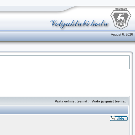
August 6, 2026
Vaata eelmist teemat
::
Vaata järgmist teemat