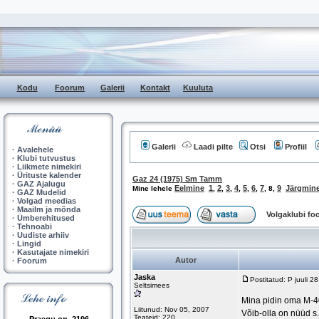
Kodu
Foorum
Galerii
Kontakt
Kuuluta
Galerii
Laadi pilte
Otsi
Profiil
·
Avalehele
·
Klubi tutvustus
·
Liikmete nimekiri
·
Ürituste kalender
Gaz 24 (1975) Sm Tamm
·
GAZ Ajalugu
Eelmine
1
2
3
4
5
6
7
9
Järgmin
Mine lehele
,
,
,
,
,
,
,
8
,
·
GAZ Mudelid
·
Volgad meedias
·
Maailm ja mõnda
Volgaklubi f
·
Ümberehitused
·
Tehnoabi
·
Uudiste arhiiv
·
Lingid
·
Kasutajate nimekiri
Autor
·
Foorum
Jaska
Postitatud: P juuli 
Seltsimees
Mina pidin oma M-40
Liitunud: Nov 05, 2007
Võib-olla on nüüd s.
Teateid: 220