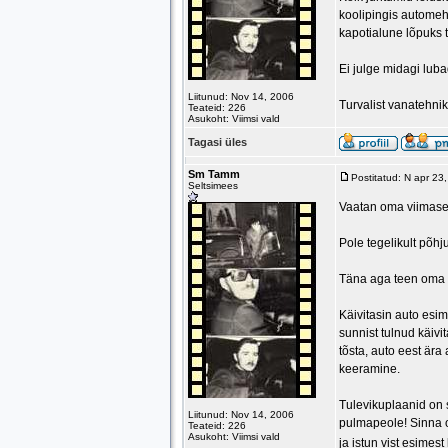
koolipingis automeh
kapotialune lõpuks t
Ei julge midagi lub
Liitunud: Nov 14, 2006
Turvalist vanatehnik
Teateid: 226
Asukoht: Viimsi vald
Tagasi üles
Sm Tamm
Postitatud: N apr 23
Seltsimees
Vaatan oma viimasei
Pole tegelikult põhj
Täna aga teen oma e
Käivitasin auto esim
sunnist tulnud käivi
tõsta, auto eest ära
keeramine.
Tulevikuplaanid on 
Liitunud: Nov 14, 2006
pulmapeole! Sinna on
Teateid: 226
Asukoht: Viimsi vald
ja istun vist esimes