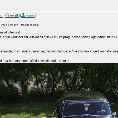
2, 2015 3:03 pm
Postita teema:
astal tulemas!
, et ülevaatusel sai kriitikat nii õlileke kui ka pragunevad rehvid aga olude sunnil
ekasutatud või uusi suverehve, mis sobivad gaz-24-le siis kõik vihjed või pakkumis
tt aga homme oleme kõikideks loikudeks valmis!