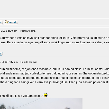
__
29, 2013 5:20 pm
Postita teema:
dusvahend vms on tavaliselt autopoodides letikaup. Võid proovida ka kriimude eema
roe. Pärast seda on aga rangelt soovituslik kogu auto mõne kvaliteetse vahaga kat
0, 2013 7:37 pm
Postita teema:
ipub nii minema, et ajan enda masinale jõulukuul hääled sisse. Eelmisel aastal käisin 
l olid enda masinad juba talvekorterisse pakitud ning ta suunas ühe ootamatu pakk
a tagasi toimetada ei näinud ma muud takistust kui et mu masin ei pruugi neile piisa
ehtud ning täna saingi kena varajase jõulukingituse. Olen juba aastaid poleerimist
 ka kõigile teiste volgameestele!