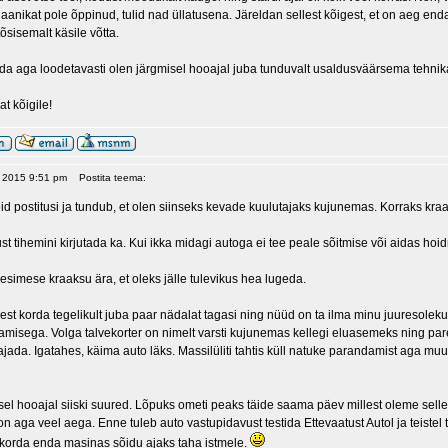
aanikat pole õppinud, tulid nad üllatusena. Järeldan sellest kõigest, et on aeg e
õsisemalt käsile võtta.
ada aga loodetavasti olen järgmisel hooajal juba tunduvalt usaldusväärsema tehni
at kõigile!
, 2015 9:51 pm
Postita teema:
d postitusi ja tundub, et olen siinseks kevade kuulutajaks kujunemas. Korraks kraa
ust tihemini kirjutada ka. Kui ikka midagi autoga ei tee peale sõitmise või aidas hoid
simese kraaksu ära, et oleks jälle tulevikus hea lugeda.
est korda tegelikult juba paar nädalat tagasi ning nüüd on ta ilma minu juuresolekut
tamisega. Volga talvekorter on nimelt varsti kujunemas kellegi eluasemeks ning par
 ajada. Igatahes, käima auto läks. Massilüliti tahtis küll natuke parandamist aga 
sel hooajal siiski suured. Lõpuks ometi peaks täide saama päev millest oleme sel
 aga veel aega. Enne tuleb auto vastupidavust testida Ettevaatust Autol ja teistel 
t korda enda masinas sõidu ajaks taha istmele.