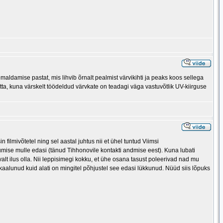
ldamise pastat, mis lihvib õrnalt pealmist värvikihti ja peaks koos sellega
ta, kuna värskelt töödeldud värvkate on teadagi väga vastuvõtlik UV-kiirguse
filmivõtetel ning sel aastal juhtus nii et ühel tuntud Viimsi
umise mulle edasi (tänud Tihhonovile kontakti andmise eest). Kuna lubati
valt ilus olla. Nii leppisimegi kokku, et ühe osana tasust poleerivad nad mu
 kaalunud kuid alati on mingitel põhjustel see edasi lükkunud. Nüüd siis lõpuks