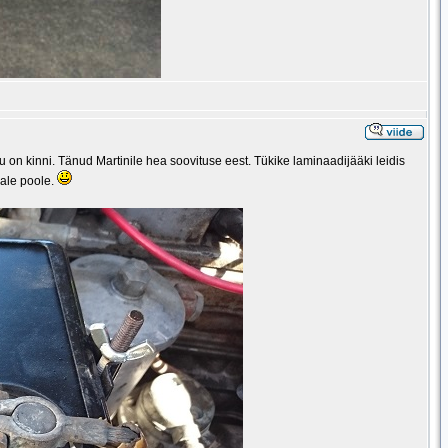
u on kinni. Tänud Martinile hea soovituse eest. Tükike laminaadijääki leidis
eale poole.