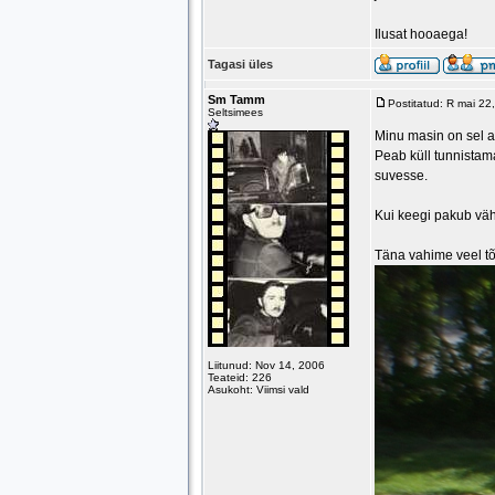
Ilusat hooaega!
Tagasi üles
Sm Tamm
Postitatud: R mai 2
Seltsimees
Minu masin on sel a
Peab küll tunnistama
suvesse.
Kui keegi pakub väh
Täna vahime veel tõ
Liitunud: Nov 14, 2006
Teateid: 226
Asukoht: Viimsi vald