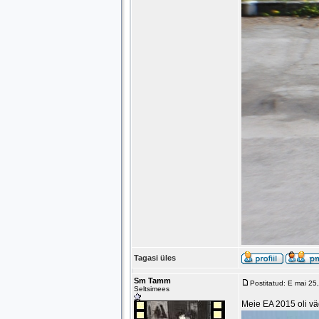
Tagasi üles
Sm Tamm
Postitatud: E mai 25
Seltsimees
Meie EA 2015 oli vä