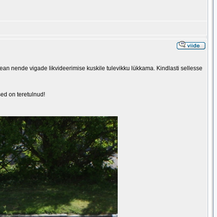
 pean nende vigade likvideerimise kuskile tulevikku lükkama. Kindlasti sellesse
ed on teretulnud!