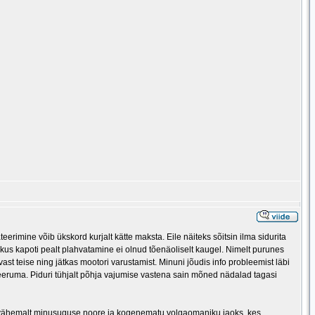
rimine võib ükskord kurjalt kätte maksta. Eile näiteks sõitsin ilma sidurita
st kus kapoti pealt plahvatamine ei olnud tõenäoliselt kaugel. Nimelt purunes
avast teise ning jätkas mootori varustamist. Minuni jõudis info probleemist läbi
eeruma. Piduri tühjalt põhja vajumise vastena sain mõned nädalad tagasi
Noh, vähemalt minusuguse noore ja kogenematu volgaomaniku jaoks, kes