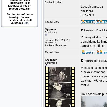
Praegu on, 2196
Asukoht: Tallinn
_______________
külastaja(d) ja 0
kasutaja(d) kes on
Lugupidamisega
praegu portaalis.
sm Jaska
Sa oled Anonüümne
50 52 309
kasutaja. Sa saad
registreerida vabalt
Tagasi üles
vajutades
SIIA
Õpipoiss
Postitatud: E juuli 
Seltsimees
Putukajääkide eemal
Liitunud: Mar 02, 2010
eemaldama ka linnu 
Teateid: 48
Asukoht: Raplamaa
kahjulikule mõjule.
Tagasi üles
Sm Tamm
Postitatud: R dets 2
Seltsimees
Viimastel aastatel k
autokollektsionääri
masin ise ära viia j
auto üle. Mõeldud, t
tehtud.
Häid saabuvaid pühi