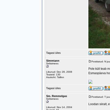
Tagasi üles
Simmtann
Postitatud: N j
Seltsimees
Pole küll teab m
Liitunud: Dec 28, 2008
Esmaspäeva hom
Teateid: 130
Asukoht: Tallinn
Tagasi üles
Sm. Remmelgas
Postitatud: T ju
Seltsimees
Loodan siiralt, 
Liitunud: Nov 14, 2004
Teateid: 33