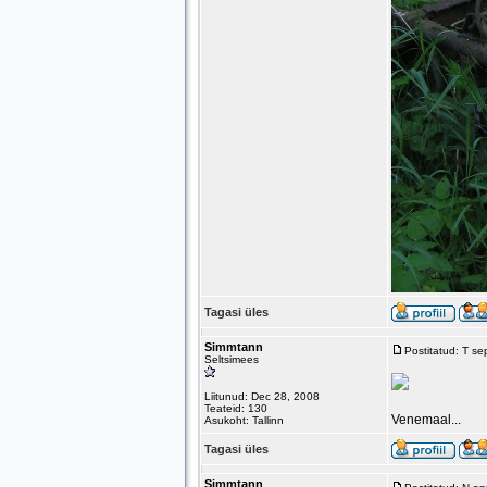
Tagasi üles
Simmtann
Postitatud: T s
Seltsimees
Liitunud: Dec 28, 2008
Teateid: 130
Venemaal...
Asukoht: Tallinn
Tagasi üles
Simmtann