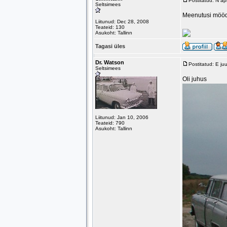
Postitatud: N a
Seltsimees
Meenutusi möödu
Liitunud: Dec 28, 2008
Teateid: 130
Asukoht: Tallinn
Tagasi üles
Dr. Watson
Postitatud: E ju
Seltsimees
Oli juhus
Liitunud: Jan 10, 2006
Teateid: 790
Asukoht: Tallinn