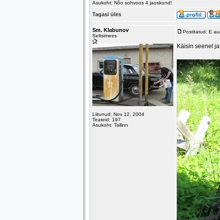
Asukoht: Nõo sohvoos 4 jaoskond!
Tagasi üles
Sm. Klabunov
Postitatud: E a
Seltsimees
Käisin seenel ja 
Liitunud: Nov 12, 2004
Teateid: 197
Asukoht: Tallinn