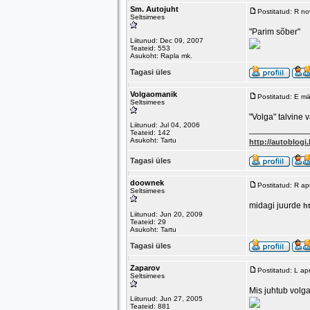
Sm. Autojuht
Postitatud: R n
Seltsimees
"Parim sõber"
Liitunud: Dec 09, 2007
Teateid: 553
Asukoht: Rapla mk.
Tagasi üles
Volgaomanik
Postitatud: E m
Seltsimees
"Volga" talvine v
Liitunud: Jul 04, 2006
____________
Teateid: 142
Asukoht: Tartu
http://autoblog
Tagasi üles
doownek
Postitatud: R a
Seltsimees
midagi juurde
h
Liitunud: Jun 20, 2009
Teateid: 29
Asukoht: Tartu
Tagasi üles
Zaparov
Postitatud: L a
Seltsimees
Mis juhtub volga
Liitunud: Jun 27, 2005
Teateid: 881