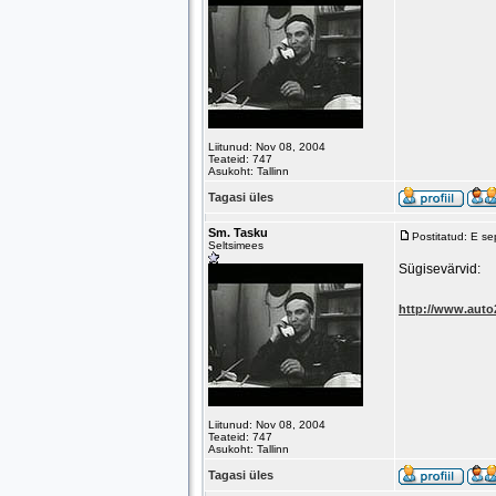
Liitunud: Nov 08, 2004
Teateid: 747
Asukoht: Tallinn
Tagasi üles
Sm. Tasku
Postitatud: E s
Seltsimees
Sügisevärvid:
http://www.aut
Liitunud: Nov 08, 2004
Teateid: 747
Asukoht: Tallinn
Tagasi üles