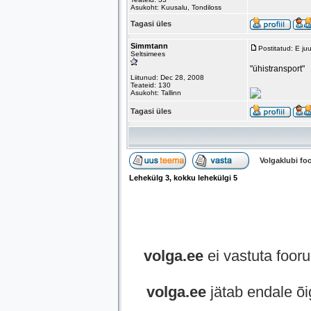
Asukoht: Kuusalu, Tondiloss
Tagasi üles
Simmtann
Postitatud: E ju
Seltsimees
"ühistransport"
Liitunud: Dec 28, 2008
Teateid: 130
Asukoht: Tallinn
Tagasi üles
Volgaklubi f
Lehekülg
3
, kokku lehekülgi
5
volga.ee
ei vastuta fooru
volga.ee
jätab endale õi