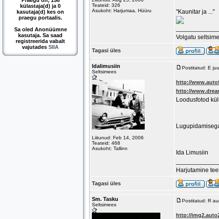
Praegu on, 156
Teateid: 326
külastaja(d) ja 0
Asukoht: Harjumaa, Hüüru
"Kaunitar ja ..."
kasutaja(d) kes on
praegu portaalis.
____________
Sa oled Anonüümne
kasutaja. Sa saad
Volgatu seltsim
registreerida vabalt
vajutades
SIIA
Tagasi üles
Idalimusiin
Postitatud: E ju
Seltsimees
http://www.autof
http://www.drea
Loodusfotod küll
Lugupidamiseg
Liitunud: Feb 14, 2006
Teateid: 468
Asukoht: Tallinn
Ida Limusiin
____________
Harjutamine teeb
Tagasi üles
Sm. Tasku
Postitatud: R a
Seltsimees
http://img2.auto