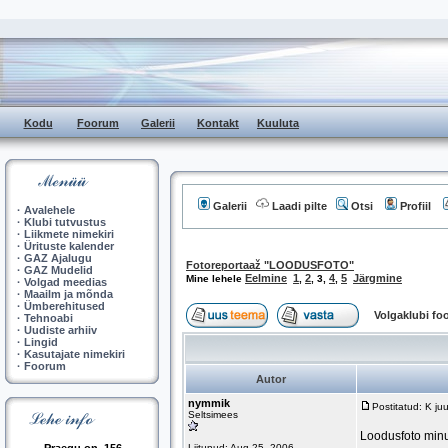
Kodu
Foorum
Galerii
Kontakt
Kuuluta
Galerii
Laadi pilte
Otsi
Profiil
·
Avalehele
·
Klubi tutvustus
·
Liikmete nimekiri
·
Ürituste kalender
·
GAZ Ajalugu
Fotoreportaaž "LOODUSFOTO"
·
GAZ Mudelid
Eelmine
1
2
4
5
Järgmine
Mine lehele
,
,
3
,
,
·
Volgad meedias
·
Maailm ja mõnda
·
Ümberehitused
Volgaklubi f
·
Tehnoabi
·
Uudiste arhiiv
·
Lingid
·
Kasutajate nimekiri
·
Foorum
Autor
nymmik
Postitatud: K ju
Seltsimees
Loodusfoto minu
Liitunud: Aug 25, 2006