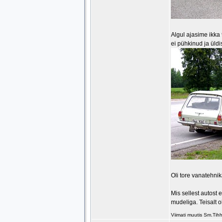
Algul ajasime ikka
ei pühkinud ja üldis
Oli tore vanatehnik
Mis sellest autost
mudeliga. Teisalt o
Viimati muutis Sm.Ti