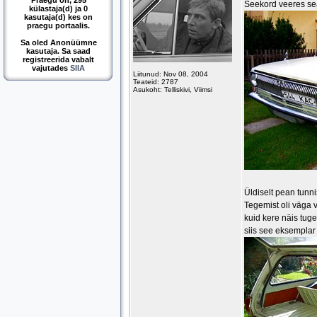
Praegu on, 295
Seekord veeres sea
külastaja(d) ja 0
kasutaja(d) kes on
praegu portaalis.
Sa oled Anonüümne
kasutaja. Sa saad
registreerida vabalt
vajutades
SIIA
Liitunud: Nov 08, 2004
Teateid: 2787
Asukoht: Telliskivi, Viimsi
Üldiselt pean tunn
Tegemist oli väga v
kuid kere näis tuge
siis see eksemplar 