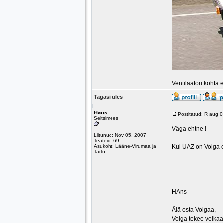
Ventilaatori kohta e
Tagasi üles
Hans
Postitatud: R aug 
Seltsimees
Väga ehtne !
Liitunud: Nov 05, 2007
Teateid: 69
Asukoht: Lääne-Virumaa ja
Kui UAZ on Volga 
Tartu
HAns
______________
Älä osta Volgaa,
Volga tekee velkaa