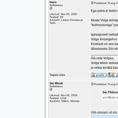
Hans
Postitatud: R aug 
Seltsimees
Ega paha ei teeks ü
Liitunud: Nov 05, 2007
Teateid: 69
Asukoht: Lääne-Virumaa ja
Musta Volga kohapea
Tartu
"kolhoosivolga" joo
Igasugused vaibad 
Volga ilmselgelt ei
Kindlasti on see ka 
lähedaseks.Siis eh
______________
Älä osta Volgaa,
Volga tekee velkaa
ja velka kestää ka
Tagasi üles
Sm Mirski
Postitatud: R aug 
Seltsimees
Sm.Tihhono
Liitunud: Nov 06, 2004
sm Mirski so
Teateid: 1216
Asukoht: Tallinn, Nõmme
Viib sinnani, et sm