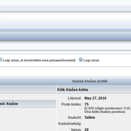
Logi sisse, et kontrollida oma privaatsõnumeid
Logi sisse
Vaatad Atašee profiili
Kõik Atašee kohta
Liitunud:
May 27, 2010
ed: Atašee
Poste kokku:
75
[0.33% kõigist postitustest / 0.0
Otsi kõiki Atašee postitusi
Asukoht:
Tallinn
Kodulehekülg:
Vanus:
29