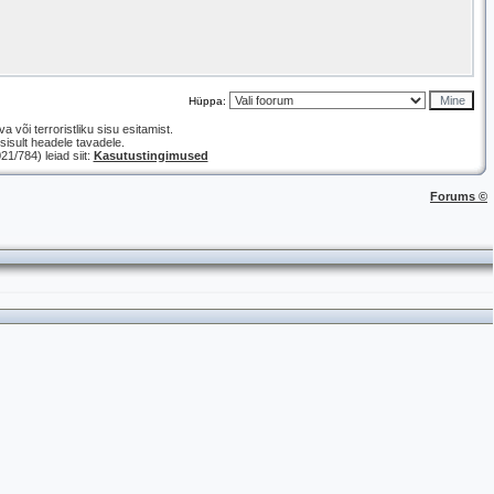
Hüppa:
a või terroristliku sisu esitamist.
isult headele tavadele.
/784) leiad siit:
Kasutustingimused
Forums ©