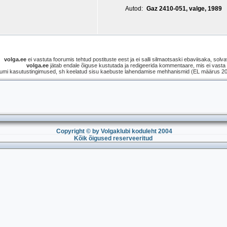
Autod:
Gaz 2410-051, valge, 1989
volga.ee
ei vastuta foorumis tehtud postituste eest ja ei salli silmaotsaski ebaviisaka, solvav
volga.ee
jätab endale õiguse kustutada ja redigeerida kommentaare, mis ei vasta s
umi kasutustingimused, sh keelatud sisu kaebuste lahendamise mehhanismid (EL määrus 2021
Copyright © by Volgaklubi koduleht 2004
Kõik õigused reserveeritud