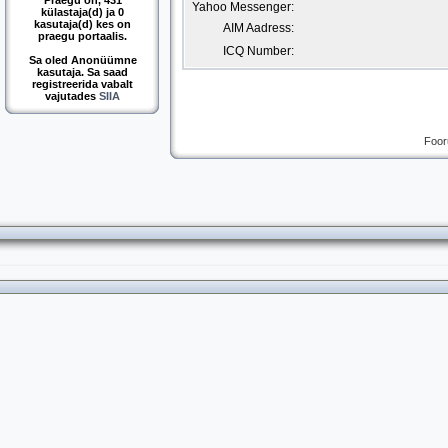
Praegu on, 431
Yahoo Messenger:
külastaja(d) ja 0
kasutaja(d) kes on
AIM Aadress:
praegu portaalis.
ICQ Number:
Sa oled Anonüümne
kasutaja. Sa saad
registreerida vabalt
vajutades
SIIA
Foor