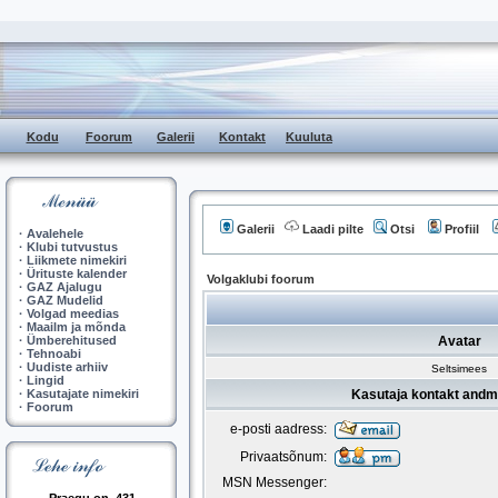
Kodu
Foorum
Galerii
Kontakt
Kuuluta
Galerii
Laadi pilte
Otsi
Profiil
·
Avalehele
·
Klubi tutvustus
·
Liikmete nimekiri
·
Ürituste kalender
Volgaklubi foorum
·
GAZ Ajalugu
·
GAZ Mudelid
·
Volgad meedias
·
Maailm ja mõnda
·
Ümberehitused
Avatar
·
Tehnoabi
·
Uudiste arhiiv
Seltsimees
·
Lingid
·
Kasutajate nimekiri
Kasutaja kontakt andm
·
Foorum
e-posti aadress:
Privaatsõnum:
MSN Messenger: