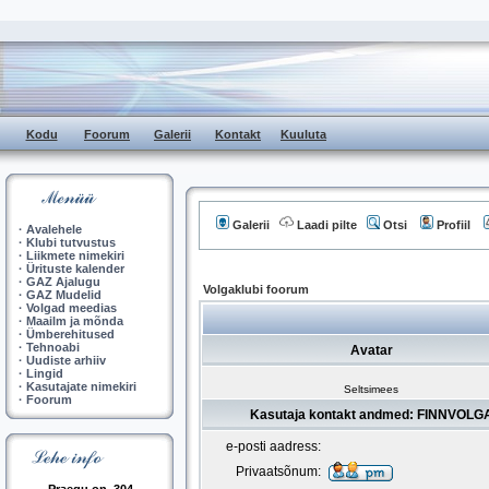
Kodu
Foorum
Galerii
Kontakt
Kuuluta
Galerii
Laadi pilte
Otsi
Profiil
·
Avalehele
·
Klubi tutvustus
·
Liikmete nimekiri
·
Ürituste kalender
·
GAZ Ajalugu
Volgaklubi foorum
·
GAZ Mudelid
·
Volgad meedias
·
Maailm ja mõnda
·
Ümberehitused
·
Tehnoabi
Avatar
·
Uudiste arhiiv
·
Lingid
·
Kasutajate nimekiri
Seltsimees
·
Foorum
Kasutaja kontakt andmed: FINNVOLG
e-posti aadress:
Privaatsõnum: