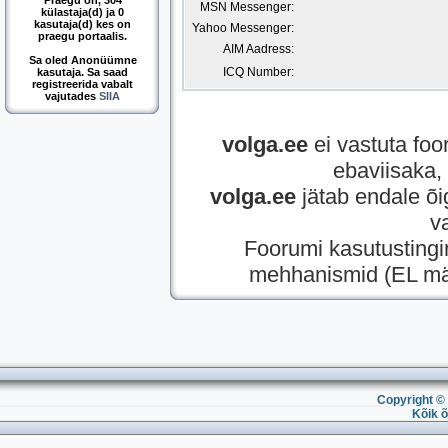
Praegu on, 304
MSN Messenger:
külastaja(d) ja 0
kasutaja(d) kes on
Yahoo Messenger:
praegu portaalis.
AIM Aadress:
Sa oled Anonüümne
ICQ Number:
kasutaja. Sa saad
registreerida vabalt
vajutades
SIIA
volga.ee
ei vastuta foor
ebaviisaka, 
volga.ee
jätab endale õi
v
Foorumi kasutusting
mehhanismid (EL mää
Copyright © 
Kõik õ