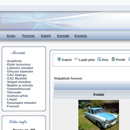
Kodu
Foorum
Galerii
Kontakt
Kuuluta
Galerii
Laadi pilte
Otsi
Profiil
·
Avalehele
·
Klubi tutvustus
·
Liikmete nimekiri
·
Ürituste kalender
·
GAZ Ajalugu
·
GAZ Mudelid
Volgaklubi foorum
·
Volgad meedias
·
Maailm ja mõnda
·
Ümberehitused
·
Tehnoabi
Avatar
·
Uudiste arhiiv
·
Lingid
·
Kasutajate nimekiri
·
Foorum