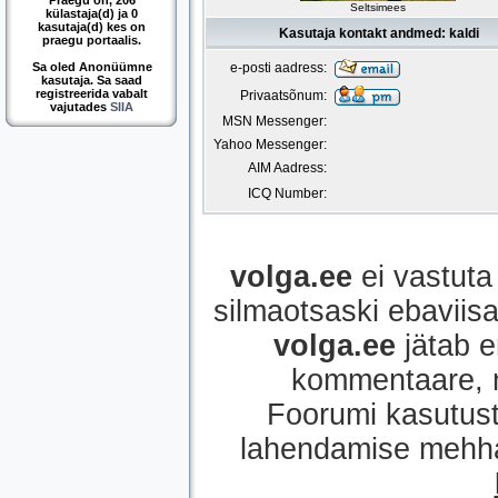
Praegu on, 206
Seltsimees
külastaja(d) ja 0
kasutaja(d) kes on
Kasutaja kontakt andmed: kaldi
praegu portaalis.
Sa oled Anonüümne
e-posti aadress:
kasutaja. Sa saad
registreerida vabalt
Privaatsõnum:
vajutades
SIIA
MSN Messenger:
Yahoo Messenger:
AIM Aadress:
ICQ Number:
volga.ee
ei vastuta 
silmaotsaski ebaviisak
volga.ee
jätab e
kommentaare, mi
Foorumi kasutust
lahendamise mehhan