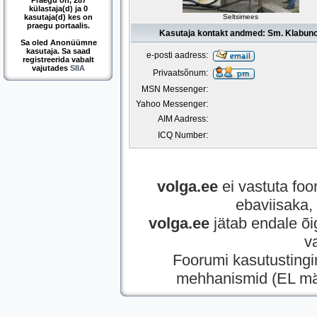
Praegu on, 287
külastaja(d) ja 0
kasutaja(d) kes on
Seltsimees
praegu portaalis.
Kasutaja kontakt andmed: Sm. Klabun
Sa oled Anonüümne
kasutaja. Sa saad
e-posti aadress:
registreerida vabalt
vajutades
SIIA
Privaatsõnum:
MSN Messenger:
Yahoo Messenger:
AIM Aadress:
ICQ Number:
volga.ee
ei vastuta foor
ebaviisaka, 
volga.ee
jätab endale õi
v
Foorumi kasutusting
mehhanismid (EL mää