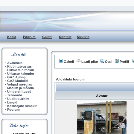
Kodu
Foorum
Galerii
Kontakt
Kuuluta
Galerii
Laadi pilte
Otsi
Profiil
·
Avalehele
·
Klubi tutvustus
·
Liikmete nimekiri
·
Ürituste kalender
·
GAZ Ajalugu
Volgaklubi foorum
·
GAZ Mudelid
·
Volgad meedias
·
Maailm ja mõnda
·
Ümberehitused
·
Tehnoabi
Avatar
·
Uudiste arhiiv
·
Lingid
·
Kasutajate nimekiri
·
Foorum