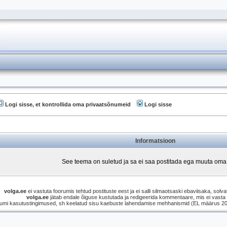
Logi sisse, et kontrollida oma privaatsõnumeid
Logi sisse
Informatsioon
See teema on suletud ja sa ei saa postitada ega muuta oma 
volga.ee
ei vastuta foorumis tehtud postituste eest ja ei salli silmaotsaski ebaviisaka, solvav
volga.ee
jätab endale õiguse kustutada ja redigeerida kommentaare, mis ei vasta s
umi kasutustingimused, sh keelatud sisu kaebuste lahendamise mehhanismid (EL määrus 2021