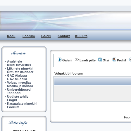
Kodu
Foorum
Galerii
Kontakt
Kuuluta
Galerii
Laadi pilte
Otsi
Profiil
·
Avalehele
·
Klubi tutvustus
·
Liikmete nimekiri
·
Ürituste kalender
Volgaklubi foorum
·
GAZ Ajalugu
·
GAZ Mudelid
·
Volgad meedias
·
Maailm ja mõnda
·
Ümberehitused
·
Tehnoabi
·
Uudiste arhiiv
·
Lingid
·
Kasutajate nimekiri
·
Foorum
Foor