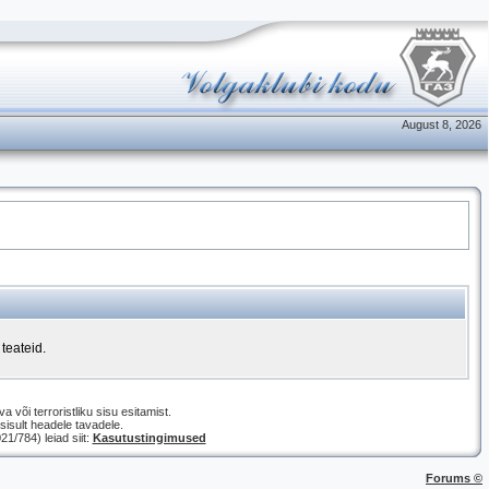
August 8, 2026
teateid.
a või terroristliku sisu esitamist.
isult headele tavadele.
/784) leiad siit:
Kasutustingimused
Forums ©