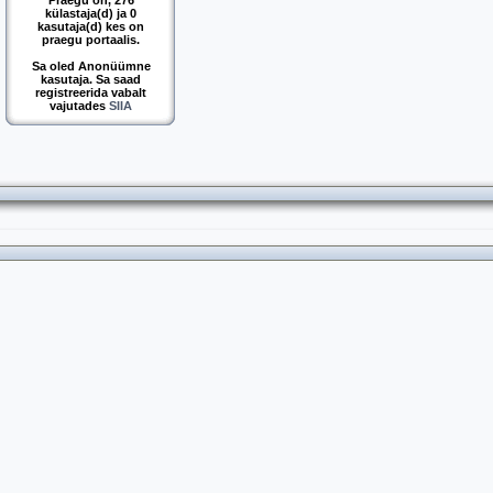
Praegu on, 276
külastaja(d) ja 0
kasutaja(d) kes on
praegu portaalis.
Sa oled Anonüümne
kasutaja. Sa saad
registreerida vabalt
vajutades
SIIA