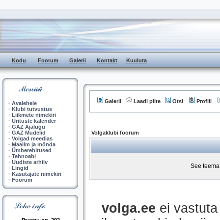
Kodu
Foorum
Galerii
Kontakt
Kuuluta
Galerii
Laadi pilte
Otsi
Profiil
·
Avalehele
·
Klubi tutvustus
·
Liikmete nimekiri
·
Ürituste kalender
·
GAZ Ajalugu
·
GAZ Mudelid
Volgaklubi foorum
·
Volgad meedias
·
Maailm ja mõnda
·
Ümberehitused
·
Tehnoabi
·
Uudiste arhiiv
See teema 
·
Lingid
·
Kasutajate nimekiri
·
Foorum
volga.ee
ei vastuta 