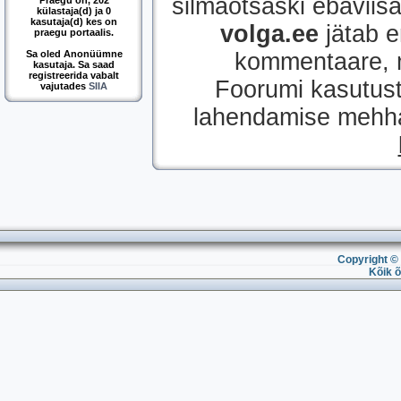
silmaotsaski ebaviisak
Praegu on, 202
külastaja(d) ja 0
kasutaja(d) kes on
volga.ee
jätab e
praegu portaalis.
Sa oled Anonüümne
kommentaare, mi
kasutaja. Sa saad
registreerida vabalt
Foorumi kasutust
vajutades
SIIA
lahendamise mehhan
Copyright © 
Kõik õ