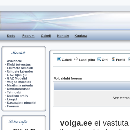
Kodu
Foorum
Galerii
Kontakt
Kuuluta
Galerii
Laadi pilte
Otsi
Profiil
·
Avalehele
·
Klubi tutvustus
·
Liikmete nimekiri
·
Ürituste kalender
·
GAZ Ajalugu
·
GAZ Mudelid
Volgaklubi foorum
·
Volgad meedias
·
Maailm ja mõnda
·
Ümberehitused
·
Tehnoabi
·
Uudiste arhiiv
See teema 
·
Lingid
·
Kasutajate nimekiri
·
Foorum
volga.ee
ei vastuta 