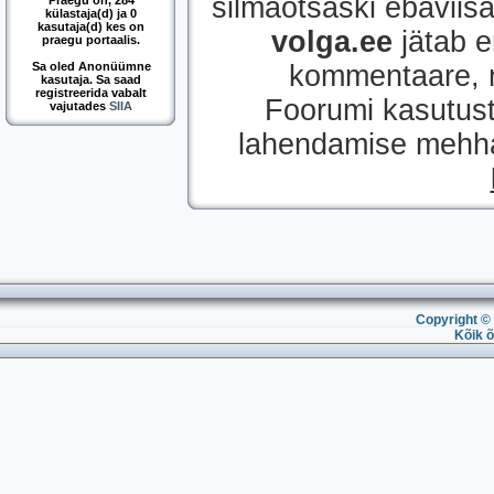
silmaotsaski ebaviisak
Praegu on, 284
külastaja(d) ja 0
kasutaja(d) kes on
volga.ee
jätab e
praegu portaalis.
Sa oled Anonüümne
kommentaare, mi
kasutaja. Sa saad
registreerida vabalt
Foorumi kasutust
vajutades
SIIA
lahendamise mehhan
Copyright © 
Kõik õ